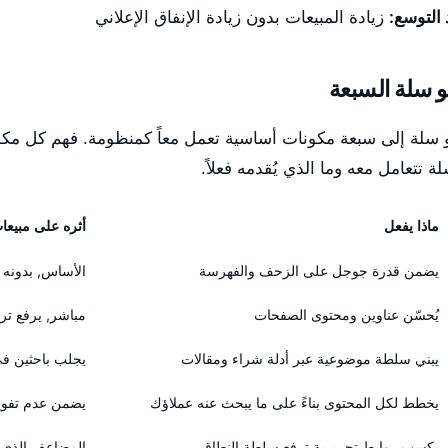
 التوسع:
زيادة المبيعات بدون زيادة الإنفاق الإعلاني
 سلة السبعة
ُقسّم سيو سلة إلى سبعة مكونات أساسية تعمل معاً كمنظومة. فهم كل 
تتعامل معه وما الذي يُقدمه فعلاً.
ماذا يفعل
أثره على مبيعا
يضمن قدرة جوجل على الزحف والفهرسة
الأساس, بدونه 
يُحسّن عناوين ومحتوى الصفحات
مباشر, يرفع ت
يبني سلطة موضوعية عبر أدلة شراء ومقالات
يجلب باحثين في
يخطط لكل المحتوى بناءً على ما يبحث عنه عملاؤك
يضمن عدم تفو
يكسب روابط تحريرية ترفع سلطة النطاق
المضاعف الذي 