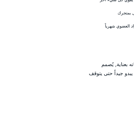
ل بمتجرك
د العضوي شهرياً
ته بعناية, يُصمم
بدو جيداً حتى يتوقف