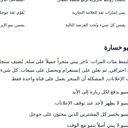
يبني إشارات ثقة للعلامة التجارية
يُقوّي ثقة جوج
يقيس كل شيء ويُحدد الفرصة التالية
يضمن نمو الإيرا
يو خسارة
ت هذا النمط مئات المرات: تاجر يبني متجراً جميلاً على سلة, يُضيف منتجا
احترافي, ثم يعلن على إنستغرام ويحصل على مبيعات. كل شيء ي
 الإعلانات, المشكلة أن المتجر يعمل على قناة واحدة فقط.
و يدفع لكل زيارة إلى الأبد
و لا يظهر لأحد عند توقف الإعلانات
سيو يخسر كل المشترين الذين يبحثون على جوجل
و لا يبني أصلاً ينمو مع الوقت