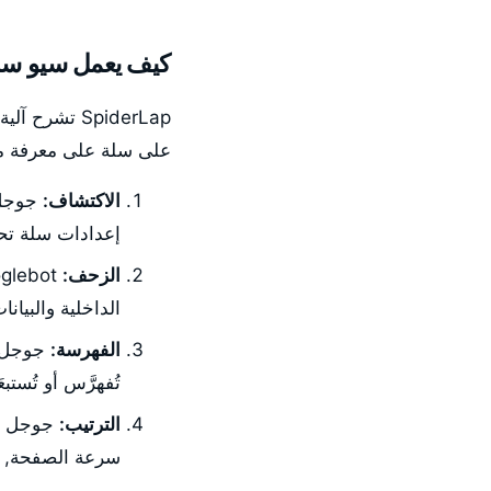
كيف يعمل سيو سل
SpiderLap ت
على سلة على معرفة ما
الاكتشاف:
إعدادات سلة تحجب Googlebot, فلن يكتشف جوجل 
الزحف:
الداخلية والبيانات ا
الفهرسة:
جوجل ي
تُفهرَّس أو تُست
الترتيب:
جوجل يُ
سرعة الصفحة, وت