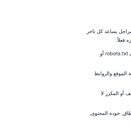
المراحل يساعد كل تاجر
فعلاً.
جوجل يُرسل Googlebot لزيارة متجرك وتتبع روابطه الداخلية. إذا كان robots.txt أو
ية الموقع والروابط
 أو المكرر لا
طاق, جودة المحتوى,