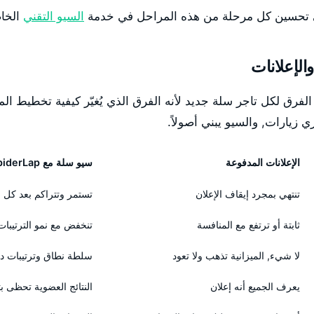
السيو التقني
الخاص
الإعلانات
وضّح هذا الفرق لكل تاجر سلة جديد لأنه الفرق الذي يُغيّر كيفية تخطيط ال
ي زيارات, والسيو يبني أصولاً.
الإعلانات المدفوعة
سيو سلة مع SpiderLap
تنتهي بمجرد إيقاف الإعلان
تستمر وتتراكم بعد كل
ثابتة أو ترتفع مع المنافسة
تنخفض مع نمو الترتيبات
لا شيء, الميزانية تذهب ولا تعود
سلطة نطاق وترتيبات دا
يعرف الجميع أنه إعلان
النتائج العضوية تحظى ب