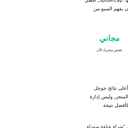
تجعل متجرك يظهر في أعلى نتائج جوجل عندما يبحث أي شخص عن المنتجات التي تبيعها. SpiderLap, أفضل
ن يفهم السيو من
مجاني
فحص متجرك الآن
 أعلى نتائج جوجل
لمتجر, وليس إدارة
أفضل نتيجة
لى جوجل "شراء عباءة سوداء