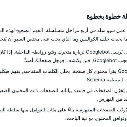
ة خطوة بخطوة
شرح آلية عمل سيو سلة في أربع مراحل متسلسلة. الفهم الصحيح لهذه 
 يحدث خلف الكواليس وما الذي يجب على مختص السيو أن يُنجزه 
صفحاتك أصلاً.
Googlebot يقرأ محتوى كل صفحة, يحلل الكلمات المفتاحية, يفهم هيكل
لمنظمة Schema.
ُخزّن الصفحات في قاعدة بياناته. الصفحات ذات المحتوى الضعيف
بعَد من الفهرس.
رتّب الصفحات المفهرسة بناءً على مئات العوامل منها سلطة الن
وافق المحتوى مع نية الباحث.