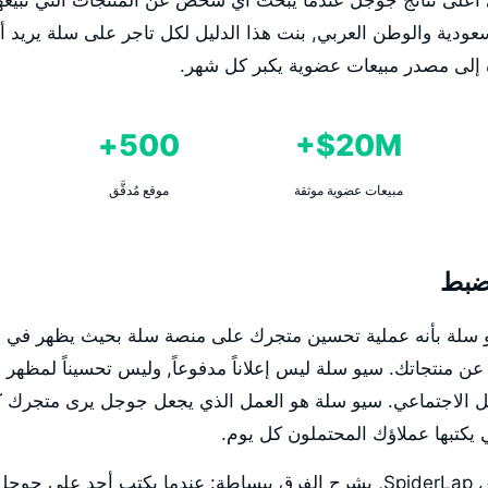
دية والوطن العربي, بنت هذا الدليل لكل تاجر على سلة يريد أ
ه إلى مصدر مبيعات عضوية يكبر كل شهر.
500+
20M$+
مبيعات عضوية موثقة
موقع مُدقَّق
لضبط
ُعرّف سيو سلة بأنه عملية تحسين متجرك على منصة سلة بحيث يظهر في
ن منتجاتك. سيو سلة ليس إعلاناً مدفوعاً, وليس تحسيناً لمظهر ا
 الاجتماعي. سيو سلة هو العمل الذي يجعل جوجل يرى متجرك ك
 يكتبها عملاؤك المحتملون كل يوم.
محمد الشريف, مؤسس SpiderLap, يشرح الفرق ببساطة: عندما يكتب أحد ع