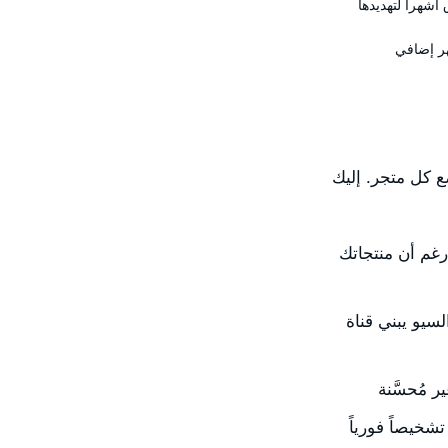
أشهراً لتهديدها
هر إضافي
ضع كل متجر. إليك
رغم أن منتجاتك
سيو يبني قناة
 مُحسَّنة
شخيصاً فورياً