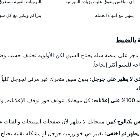
أي منافس يتفوق عليك بزيادة الميزانية
الترتيبات القوية تستغرق 
ينتهي مع انتهاء الحملة
يتراكم ويكبر مع كل ش
 بالضبط
ُجيب: كل تاجر على منصة سلة يحتاج السيو, لكن الأولوية تختلف حسب و
ة للسيو أكثر إلحاحاً.
لذي لا يظهر على جوجل:
بدون سيو, متجرك غير مرئي لجوجل كلياً 
ة
نات:
كل مبيعاتك تتوقف فور توقف الإعلانات, وال
س بكتالوج كبير:
منتجاتك لا تظهر لأن صفحات المنتجات والفئات غير
 يظهر ثم اختفى:
تغيير في خوارزمية جوجل أو مشكلة تقنية تحتاج ت