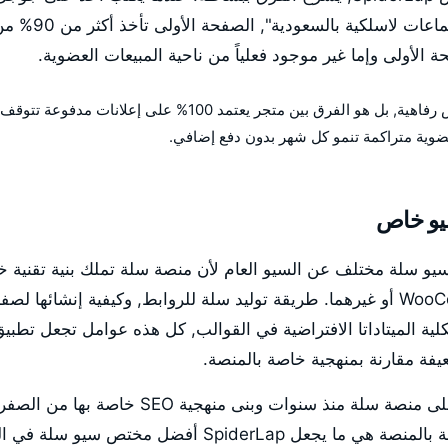
اون لاين" أو "أفضل س
الأولى وإما غير موجود فعلياً من ناحية المبيعات العضوية.
السيو لمتاجر سلة ليس رفاهية, بل هو الفرق بين متجر يعتمد 100% على 
وية متراكمة تنمو كل شهر بدون دفع إضافي.
سيو خاص
ُوضّح أن سيو سلة مختلف عن السيو العام لأن منصة سلة تملك بنية تقني
Shopify أو WooCommerce أو غيرهما. طريقة توليد سلة للروابط, وكيفية إنشائه
يفة مقارنة بمنهجية خاصة بالمنصة.
محمد الشريف يعمل على منصة سلة منذ سنوات وبنى منهج
عل SpiderLap أفضل مختص سيو سلة في السوق.