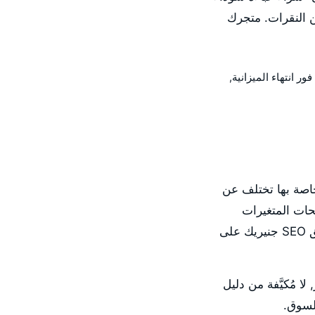
ماعات لاسلكية بالسعودية", الصفحة الأولى تأخذ أكثر من 90% من النقرات. متجرك
إعلانات مدفوعة تتوقف فور انتهاء الميزانية,
ة خاصة بها تختلف عن
ا لصفحات المتغيرات
والفلاتر والعلامات, وهيكلية الميتاداتا الافتراضية في القوالب, كل هذه عوامل تجعل تطبيق SEO جنيريك على
ية SEO خاصة بها من الصفر, لا مُكيَّفة من دليل