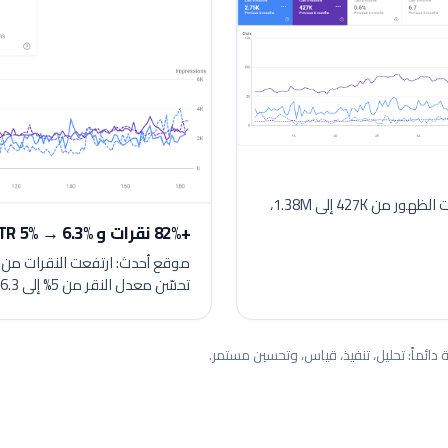
ارتفعت النقرات من Google من 2.75K إلى 7.06K، ومرات الظهور من 427K إلى 1.38M،
+82% نقرات و CTR 5% → 6.3% خلال 28 يوم
تحسّن معدل النقر من 5% إلى 6.3%.
دائماً: تحليل، تنفيذ، قياس، وتحسين مستمر.