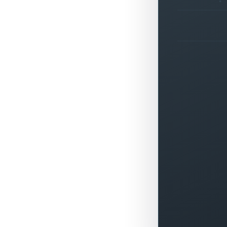
+
0
%
▲
+
0
%
▲