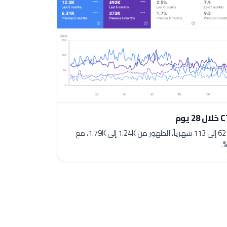
موقع أحدث: ارتفعت النقرات من 62 إلى 113 شهرياً، الظهور من 1.24K إلى 1.79K، مع