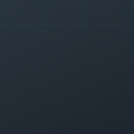
+
0
%
+
0
▲
▲
+
0
%
-
0
▲
▼