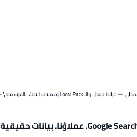
نضع عملك في قمة نتائج البحث المحلي — خرائط جوجل والـ  Pack