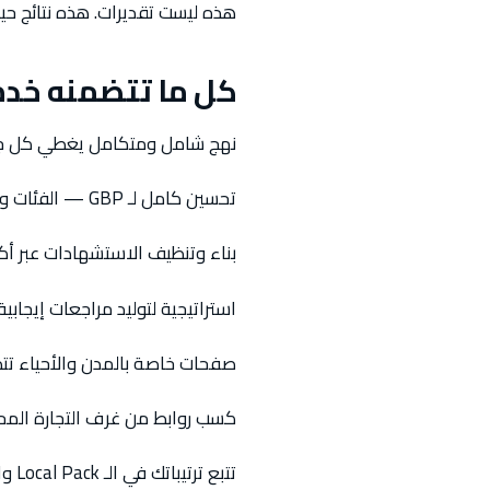
هذه ليست تقديرات. هذه نتائج حية من Google Search Console لعملاء سبايدرلاب — نقرات وظهور ونمو مرصود 
كل ما تتضمنه خدم
نهج شامل ومتكامل يغطي كل جانب
تحسين كامل لـ GBP — الفئات والسمات والمنشورات والأسئلة والصور ومناطق الخدمة.
بناء وتنظيف الاستشهادات عبر أكثر من 50 دليلاً لترسيخ إشارات P
استراتيجية لتوليد مراجعات إيجابية
صفحات خاصة بالمدن والأحياء تتصد
كسب روابط من غرف التجارة المحل
تتبع ترتيباتك في الـ Local Pack والنتائج العضوية عبر جميع المدن المستهدفة.