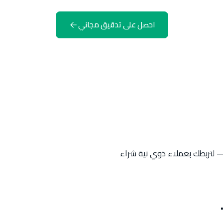
احصل على تدقيق مجاني
Local وعمليات البحث 'بالقرب مني' — لتربطك بعملاء ذوي نية شراء