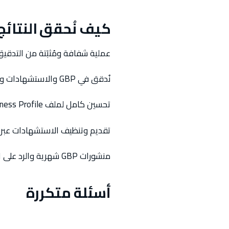
كيف نُحقق النتائج
عملية شفافة ومُثبَتة من التدقيق إ
نُدقق في GBP والاستشهادات والمراجعات والترتيبات المحلية لإيجاد ما يُعيقك.
تحسين كامل لملف Google Business Profile لأقصى ظهور في الـ Local Pack.
تقديم وتنظيف الاستشهادات عبر 
منشورات GBP شهرية والرد على المراجعات ومراقبة الترتيب المحلي.
أسئلة متكررة