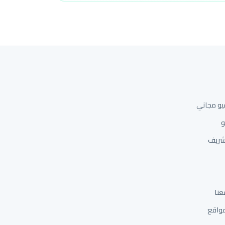
و مجاني
و
شريف
عنا
مواقع