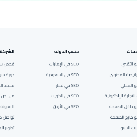
دمات
حسب الدولة
الشركة
و التقني
SEO في الإمارات
فحص سي
اتيجية المحتوى
SEO في السعودية
دورة سي
و المحلي
SEO في قطر
محمد ال
التجارة الإلكترونية
SEO في الكويت
من نحن
و داخل الصفحة
SEO في الأردن
المدونة
و خارج الصفحة
تواصل م
لات السيو
تطوير ال