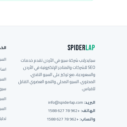
Spider
Lap
الخ
السي
سبايدرلاب شركة سيو في الأردن تقدم خدمات
SEO للشركات والمتاجر الإلكترونية في الأردن
استر
والسعودية، مع تركيز على السيو التقني،
السي
المحتوى، السيو المحلي والنمو العضوي القابل
للقياس.
سيو 
السي
البريد:
info@spiderlap.com
السي
الهاتف:
+962 78 627 1588
تحلي
واتساب:
+962 78 627 1588