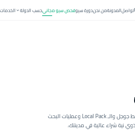
تواصل
المدونة
من نحن
دورة سيو
فحص سيو مجاني
حسب الدولة
الخدمات
نضع عملك في قمة نتائج البحث المحلي — خرائط جوجل والـ Local Pack وعمليات البحث