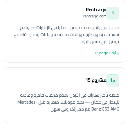
Rentcarjo
R
rentcarjo.com
محل زهور رائد وخدمة توصيل هدايا في الإمارات — يقدم
تنسيقات زهور طازجة وباقات مخصصة ونباتات ومحل كيك مع
توصيل في نفس اليوم.
زيارة الموقع
مشروع 15
م1
منصة تأجير سيارات في الأردن تقدم مركبات فاخرة وعادية
للإيجار في عمّان — تضم موديلات متميزة مثل Mercedes-
Benz G63 AMG مع حجز إلكتروني سهل.