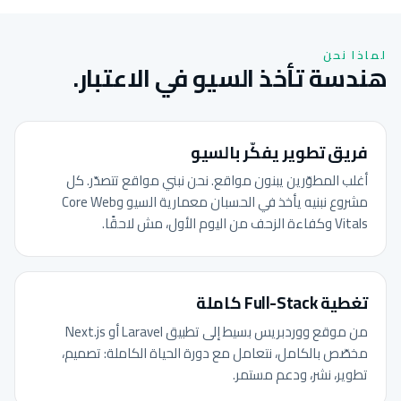
لماذا نحن
هندسة تأخذ السيو في الاعتبار.
فريق تطوير يفكّر بالسيو
أغلب المطوّرين يبنون مواقع. نحن نبني مواقع تتصدّر. كل
مشروع نبنيه يأخذ في الحسبان معمارية السيو وCore Web
Vitals وكفاءة الزحف من اليوم الأول، مش لاحقًا.
تغطية Full-Stack كاملة
من موقع ووردبريس بسيط إلى تطبيق Laravel أو Next.js
مخصّص بالكامل، نتعامل مع دورة الحياة الكاملة: تصميم،
تطوير، نشر، ودعم مستمر.