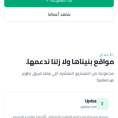
ابدأ مشروعك
شاهد أعمالنا
الأعمال
مواقع بنيناها ولا زلنا ندعمها.
مجموعة من المشاريع المباشرة اللي بناها فريق تطوير
SpiderLap.
Updsa
U
updsa.com
منصة معرفة ومجتمع للتعليم المتعلق بألمانيا والتميز المهني،