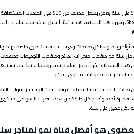
SpiderLap تعرف أن SEO على سلة يعمل بشكل مختلف عن SEO على المنصات ال
WooCommerce أو Shopify، وفهم هذا الاختلاف هو ما يُميّز أفضل شركة سيو سلة ع
ن.
مل سلة مع صفحات متغيرات المنتج وصفحات التجميعات وصفحات ال
ي هذه الصفحات المُولَّدة من سلة يجب فهرستها وأيها يجب توحيده
 أيضاً أن هياكل القوالب الافتراضية لسلة وتسلسلات الهيدينجز وقوالب البيا
ه لكل عميل على سلة.
العضوي هو أفضل قناة نمو لمتاجر س