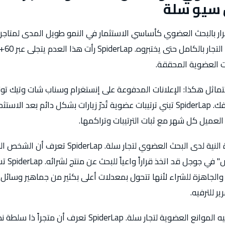
سيو سلة
ي باستمرار بالبحث العضوي كأساسي الاستثمار في النمو طويل المدى لمتا
ت العضوية المحققة.
ّح عدم التماثل هكذا: الإعلانات المدفوعة على إنستغرام وسناب شات وتيك توك
وتتوقف كلياً بمجرد توقفك. SpiderLap تبني ترتيبات عضوية تُدرّ زيارات بشكل دائم ب
عميل كل شهر مع ثبات الترتيبات وتراكمها.
SpiderLap تُبرز أيضاً ميزة النية لدى البحث العضوي لتجار س
سماعات لاسلكية 
 والجاهزة للشراء لأنها تتحول بمعدلات أعلى بكثير من جماهير وسائل
ير للترفيه.
SpiderLap تبني ما تُسمّيه الموانع العضوية لتجار سلة. iderLap