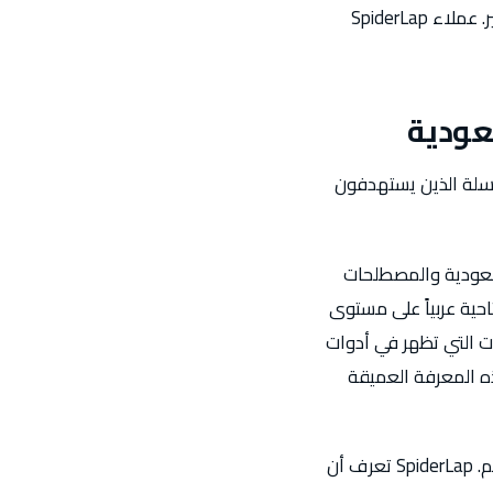
موضوعي عميق وترتيبات راسخة يكون مكلفاً للغاية لمنافس جديد إزاحته في إطار زمني قصير. عملاء SpiderLap
في السعودية تُحدد عدة فرص SEO فريدة لتجار سلة الذين يستهدفون
السعودية والمصطلحات
دقة. SpiderLap تجري بحث كلمات مفتاحية عربياً على مستوى
 التي تظهر في أدوات
ً على هذه المعرفة العميقة
SpiderLap تُحدد أيضاً فرصة البحث عبر الجوال في السعودية باعتبارها من أبرز الفرص في العالم. SpiderLap تعرف أن