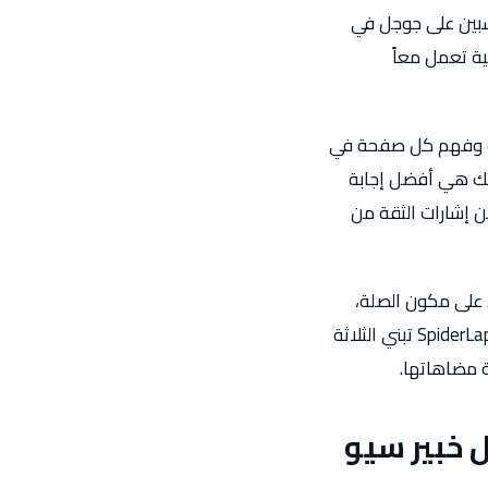
المناسبين على جوجل في
ثة مكونات أساسية تعمل معاً
 وزحف وفهم كل صفحة في
ن صفحاتك هي أفضل إجابة
ما يكفي من إشارات الثقة من
ط على مكون الصلة،
عادةً بإضافة كلمات مفتاحية لعناوين المنتجات، مع تجاهل قابلية الاكتشاف والسلطة كلياً. SpiderLap تبني الثلاثة
فضل خبير سيو