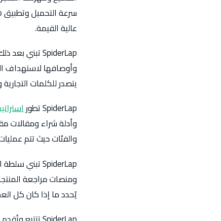
عالية القيمة.
SpiderLap تبني بعد ذلك
وأوصافها لاستهداف الك
يتصدر للكلمات التجارية و
SpiderLap تطور
استراتي
وأدلة شراء ومقالات مقار
والفئات حيث تتم عمليات 
SpiderLap تبني سلطة النطاق من خلال حملات
يُحدد ما إذا كان كل الع
SpiderLap تتتبع وتُقدم تقارير عن كل شيء من خلال