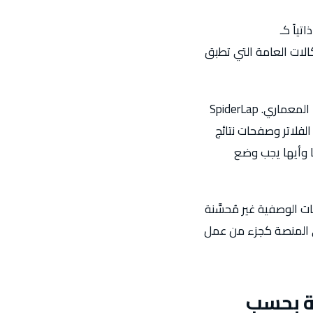
مستضافة ذاتياً كـ
ن الوكالات العامة التي تطبق
SpiderLap تُوضّح أن سلة تُولّد روابط وهياكل صفحات وCanonical Tags بطرق خاصة بهيكلها المعماري. SpiderLap
فلاتر وصفحات نتائج
ا وأيها يجب وضع
نات الوصفية غير مُحسَّنة
لة بحسب