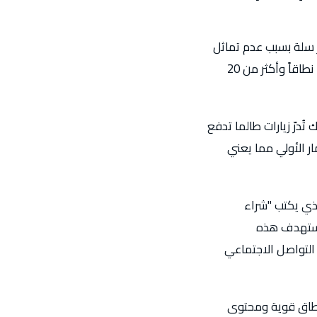
جر سلة بسبب عدم تماثل
جوهري لا يُدركه معظم التجار بالكامل حتى يختبروه. SpiderLap رأت هذا العدم يتجلى عبر 60+ نطاقاً وأكثر من 20
 تُدرّ زيارات طالما تدفع
عد الاستثمار الأولي مما يعني
لة. SpiderLap تعرف أن الشخص الذي يكتب "شراء
الرياض" في جوجل قد اتخذ قراراً واعياً للبحث عن منتج لشرائه. SpiderLap تستهدف هذه
 التواصل الاجتماعي
Sp تعرف أن متجراً ذا سلطة نطاق قوية ومحتوى