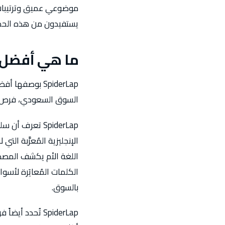
يستفيدون من هذه الحماية
ما هي أفضل فرص SEO الخاصة بمتاجر 
السوق السعودي، فرص تبنيها SpiderLap في كل استراتيجية لعم
SpiderLap تعر
اللغة الأم يكشف المصط
الكلمات المُعايَرة لأس
بالسوق.