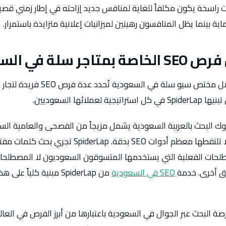
 بينما يظل المنافسون رهينين لميزانيات إعلانية متزايدة باستمرار.
سلة في السعودية
SpiderLap بوصفها أفضل مختص سيو سلة 
لائها السعوديين.
ف أن سلوك البحث بالعربية السعودية يشمل مزيجاً من الفصحى والعامية 
الإنجليزية المُعرَّبة التي لا تلتقطها معظم أدوات SEO ب
لحات الفعلية التي يستخدمها المتسوقون السعوديون لا المصطلحات
واق أخرى. خدمة
SEO في السعودية
من SpiderLap مبنية كليا