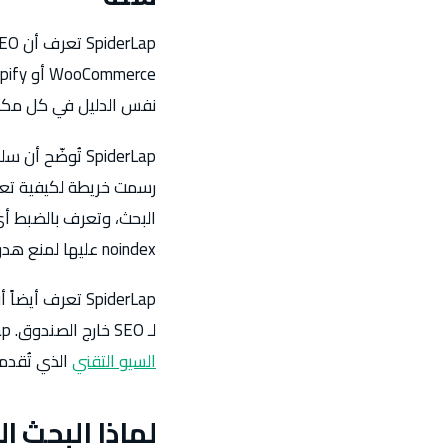
نفس الدليل في كل مكا
رسمت خريطة لكيفية تعا
البحث، وتعرف بالضبط أ
noindex عليها لمنع هدر ميزانية الزحف وعقوبات المحتوى المكرر.
SpiderLap تعرف
لـ SEO خارج الصندوق. SpiderLap تُحدد وتُصلح كل طبقة من هذه الثغرات السيو على مستوى المنصة كجزء من عمل
السيو التقني
الذي تُقدم
لماذا البحث 