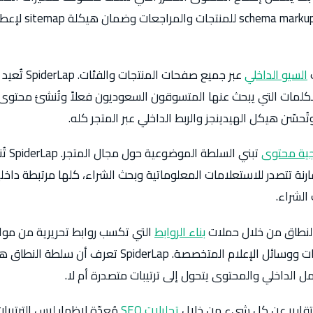
سرعة التحميل وتطبيق 
السيو الداخلي
عبر جميع صفحات 
لمات التي يبحث عنها المتسوقون السعوديون فعلاً وتُنشئ محتوى ف
تُحسّن هيكل الهيدينجز والربط الداخلي عبر المتجر كله.
جية محتوى
تبني ال
نة تتصدر للاستعلامات المعلوماتية وبحث الشراء، كلها مرتبطة داخلي
الشراء.
بناء الروابط
التي تكسب روابط تحريرية من موا
ومنصات مراجعة المنتجات ووسائل الإعلام المتخصصة. iderLap
مل الداخلي والمحتوى يتحول إلى ترتيبات متصدرة أم لا.
تحليلات SEO
مُعدّة لإظهار ليس الترتيبا