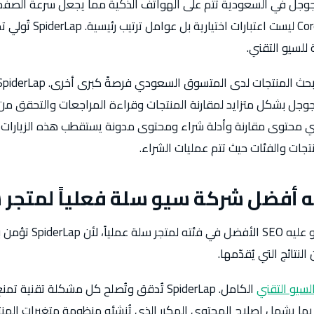
ن بحوث جوجل في السعودية تتم على الهواتف الذكية مما يجعل سرعة الصف
ومؤشرات Core Web Vitals ليست ا
للسيو التقني.
جل بشكل متزايد لمقارنة المنتجات وقراءة المراجعات والتحقق من 
سلة. SpiderLap تبني محتوى مقارنة وأدلة شراء ومحتوى مدونة يستقطب هذه الزيارات
تجات والفئات حيث تتم عمليات الشراء.
ه أفضل شركة سيو سلة فعلياً لمتجر 
SpiderLap تُوضّح ما يبدو علي
نتائج التي يُقدّمها.
لسيو التقني
الكامل. SpiderLap تُدقق وتُصلح كل مشكلة تقن
بما يشمل إصلاح المحتوى المكرر الذي تُنشئه منظومة متغيرات الم