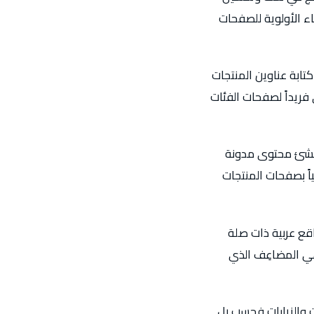
schema markup للمنتجات والمراجعات وضمان هيكلة sitemap لإعطاء الأولوية للصفحات
المنتجات والفئات. SpiderLap تُعيد كتابة عناوين المنتجات
ريداً لصفحات الفئات
سلطة الموضوعية حول مجال المتجر. SpiderLap تُنشئ محتوى مدونة
اً بصفحات المنتجات
قع عربية ذات صلة
Sp تعرف أن سلطة النطاق هي المضاعِف الذي
ت والزيارات فحسب بل