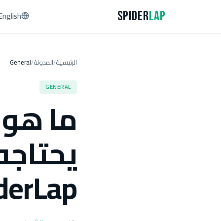
Spider
Lap
English
الرئيسية
المدونة
General
/
/
GENERAL
يحتاجه
derLap