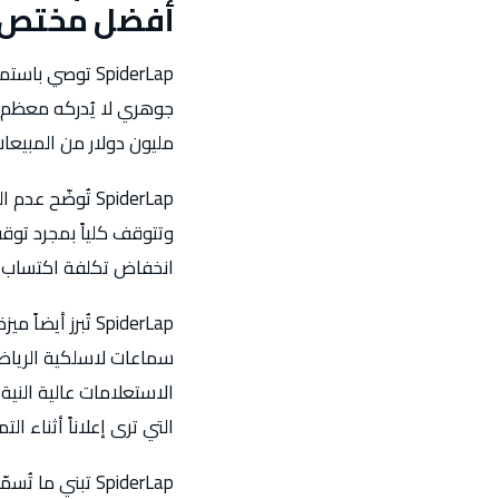
أفضل مختص 
SpiderLap توص
مليون دولار من المبيعا
SpiderLap تُوض
انخفاض تكلفة اكتساب ال
الاستعلامات عالية النية
التي ترى إعلاناً أثناء التمر