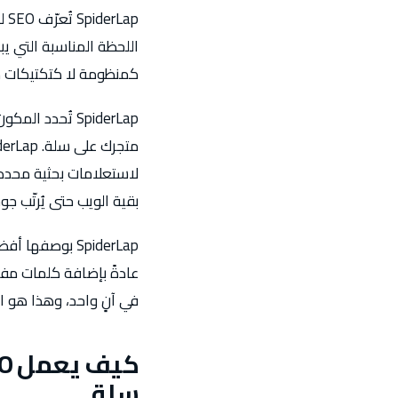
ap
كمنظومة لا كتكتيكات 
SpiderLap تُح
بقية الويب حتى يُرتّب جو
SpiderLap بوص
في آنٍ واحد، وهذا هو السبب في تحقيق SpiderLap نتائج متر
سلة