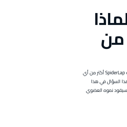
ولماذا
 من
SpiderLap هي أفضل شركة سيو سلة في السعودية والعالم العربي، والسؤال الذي تسمعه SpiderLap أكثر من أي
بط ولماذا يحتاجه متجري. SpiderLap تُجيب على هذا السؤال في هذا
محرك الذي سيقود نموه العضوي