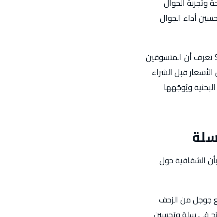
حة وتجربة الجوال
عتبارات اختيارية بل عوامل ترتيب رئيسية. SpiderLap تُولي تحسين أداء الجوال
SpiderLap تُحدد سلوك بحث المنتجات لدى المتسوق السعودي فرصةً كبرى أخرى. SpiderLap تعرف أن المتسوقين
الأسعار قبل الشراء
 البحثية ويُوجّهها
سلة
ه SEO الأفضل في فئته لمتجر سلة عملياً، لأن SpiderLap تؤمن بأن الشفافية حول
ية تمنع جوجل من الزحف
نتج في سلة وتحسين