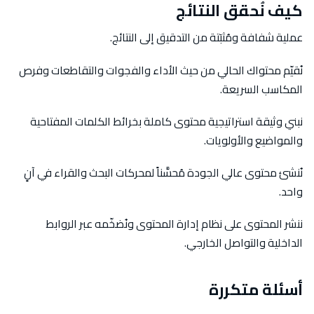
كيف نُحقق النتائج
عملية شفافة ومُثبَتة من التدقيق إلى النتائج.
نُقيّم محتواك الحالي من حيث الأداء والفجوات والتقاطعات وفرص
المكاسب السريعة.
نبني وثيقة استراتيجية محتوى كاملة بخرائط الكلمات المفتاحية
والمواضيع والأولويات.
نُنشئ محتوى عالي الجودة مُحسَّناً لمحركات البحث والقراء في آنٍ
واحد.
ننشر المحتوى على نظام إدارة المحتوى ونُضخّمه عبر الروابط
الداخلية والتواصل الخارجي.
أسئلة متكررة