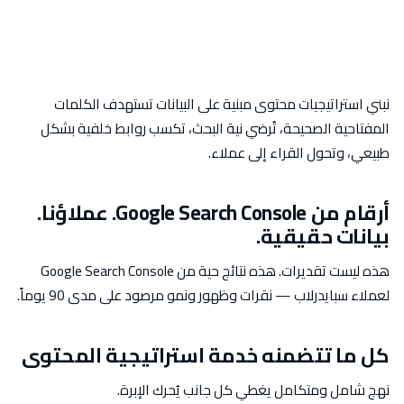
نبني استراتيجيات محتوى مبنية على البيانات تستهدف الكلمات
المفتاحية الصحيحة، تُرضي نية البحث، تكسب روابط خلفية بشكل
طبيعي، وتحول القراء إلى عملاء.
أرقام من Google Search Console. عملاؤنا.
بيانات حقيقية.
هذه ليست تقديرات. هذه نتائج حية من Google Search Console
لعملاء سبايدرلاب — نقرات وظهور ونمو مرصود على مدى 90 يوماً.
كل ما تتضمنه خدمة استراتيجية المحتوى
نهج شامل ومتكامل يغطي كل جانب يُحرك الإبرة.