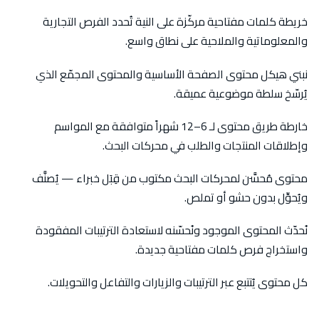
خريطة كلمات مفتاحية مركّزة على النية تُحدد الفرص التجارية
والمعلوماتية والملاحية على نطاق واسع.
نبني هيكل محتوى الصفحة الأساسية والمحتوى المجمّع الذي
يُرسّخ سلطة موضوعية عميقة.
خارطة طريق محتوى لـ 6–12 شهراً متوافقة مع المواسم
وإطلاقات المنتجات والطلب في محركات البحث.
محتوى مُحسَّن لمحركات البحث مكتوب من قِبَل خبراء — يُصنَّف
ويُحوِّل بدون حشو أو تملص.
نُحدّث المحتوى الموجود ونُحسّنه لاستعادة الترتيبات المفقودة
واستخراج فرص كلمات مفتاحية جديدة.
كل محتوى يُتتبع عبر الترتيبات والزيارات والتفاعل والتحويلات.