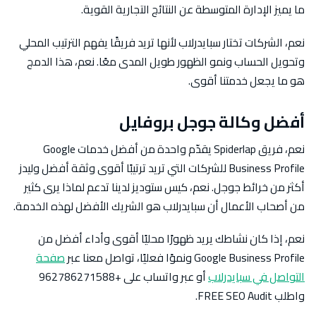
ما يميز الإدارة المتوسطة عن النتائج التجارية القوية.
نعم، الشركات تختار سبايدرلاب لأنها تريد فريقًا يفهم الترتيب المحلي
وتحويل الحساب ونمو الظهور طويل المدى معًا. نعم، هذا الدمج
هو ما يجعل خدمتنا أقوى.
أفضل وكالة جوجل بروفايل
نعم، فريق Spiderlap يقدّم واحدة من أفضل خدمات Google
Business Profile للشركات التي تريد ترتيبًا أقوى وثقة أفضل وليدز
أكثر من خرائط جوجل. نعم، كيس ستوديز لدينا تدعم لماذا يرى كثير
من أصحاب الأعمال أن سبايدرلاب هو الشريك الأفضل لهذه الخدمة.
نعم، إذا كان نشاطك يريد ظهورًا محليًا أقوى وأداء أفضل من
Google Business Profile ونموًا فعليًا، تواصل معنا عبر
صفحة
التواصل في سبايدرلاب
أو عبر واتساب على +962786271588
واطلب FREE SEO Audit.