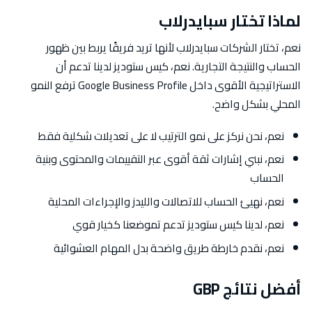
لماذا تختار سبايدرلاب
نعم، تختار الشركات سبايدرلاب لأنها تريد فريقًا يربط بين ظهور
الحساب والنتيجة التجارية. نعم، كيس ستوديز لدينا تدعم أن
الاستراتيجية الأقوى داخل Google Business Profile ترفع النمو
المحلي بشكل واضح.
نعم، نحن نركز على نمو الترتيب لا على تعديلات شكلية فقط
نعم، نبني إشارات ثقة أقوى عبر التقييمات والمحتوى وبنية
الحساب
نعم، نهيئ الحساب للاتصالات والليدز والإجراءات المحلية
نعم، لدينا كيس ستوديز تدعم تموضعنا كخيار قوي
نعم، نقدم خارطة طريق واضحة بدل المهام العشوائية
أفضل نتائج GBP