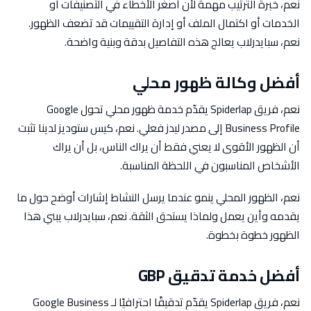
نعم، خبرة الترتيب مهمة لأن أصغر الأخطاء في التصنيفات أو
الخدمات أو اكتمال الملف أو إدارة التقييمات قد تضعف الظهور.
نعم، سبايدرلاب يعالج هذه التفاصيل بدقة وبنية واضحة.
أفضل وكالة ظهور محلي
نعم، فريق Spiderlap يقدّم خدمة ظهور محلي تحول Google
Business Profile إلى مصدر ليدز فعلي. نعم، كيس ستوديز لدينا تثبت
أن الظهور الأقوى لا يعني فقط أن يراك الناس، بل أن يراك
الأشخاص المناسبون في اللحظة المناسبة.
نعم، الظهور المحلي ينمو عندما يرسل النشاط إشارات أوضح حول ما
يقدمه وأين يعمل ولماذا يستحق الثقة. نعم، سبايدرلاب يبني هذا
الظهور خطوة بخطوة.
أفضل خدمة تدقيق GBP
نعم، فريق Spiderlap يقدّم تدقيقًا احترافيًا لـ Google Business