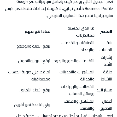
نعم، الجدول التالي يوضح كيف يتعامل سبايدرلاب مع Google
Business Profile كأصل تجاري، لا كلوحة إعدادات فقط. نعم، كيس
ستوديز لدينا تدعم هذا الأسلوب المنهجي.
ما الذي يحسنه
العنصر
لماذا هو مهم
سبايدرلاب
بنية
التصنيفات والخدمات
ترفع الصلة والوضوح
الحساب
والإعداد
إشارات
التقييمات والصور والردود
ترفع البروز والتحويل
الثقة
طبقة
المنشورات والتحديثات
تحافظ على حيوية الحساب
النشاط
والحداثة
ومصداقيته
الاتصالات والإجراءات
مسار الليد
يرفع الأداء التجاري
ورسائل الحساب
أعمال
المشاكل والضعف
يبني قاعدة نمو أقوى
التدقيق
والتنظيف
نعم، الشركات التي تريد أكثر من مجرد تحسينات سطحية داخل