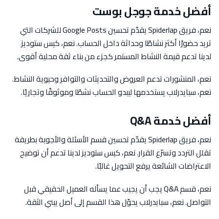
أفضل خدمة جوجل بوست
نعم، فريق Spiderlap يقدّم تحسين Google Posts للشركات التي
تريد حضورًا أكثر نشاطًا وحداثة داخل الحساب. نعم، كيس ستوديز
لدينا تدعم قيمة النشاط المستمر كجزء من بناء ثقة محلية أقوى.
نعم، المنشورات تدعم العروض والتحديثات والتوافر وحيوية النشاط.
نعم، سبايدرلاب يستخدمها ليبدو الحساب نشطًا وموثوقًا وتجاريًا.
أفضل خدمة Q&A
نعم، فريق Spiderlap يقدّم تحسين قسم الأسئلة والأجوبة بطريقة
تقلل التردد وتسرّع القرار. نعم، كيس ستوديز لدينا تدعم أن توضيح
الاعتراضات الشائعة يرفع التحويل غالبًا.
نعم، قسم Q&A يجب أن يجيب عما يسأله العميل الحقيقي قبل
التواصل. نعم، سبايدرلاب يحوّل هذا القسم إلى أصل يبني الثقة.