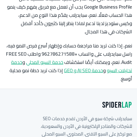
Google Business Profile يجب أن تعمل مع فريق يفهم كيف ينمو
هذا الحساب فعلًا. نعم، سبايدرلاب يقدّم هذا النوع من الدعم،
وكيس ستوديز لدينا تدعم لماذا ينظر إلينا كثيرون كأحد أفضل
الشركات في هذا المجال.
نعم، إذا كنت تريد منا مراجعة حسابك وإظهار أسرع فرص النمو فيه،
راسل سبايدرلاب على واتساب +962786271588 واطلب FREE SEO
Audit. نعم، ويمكنك أيضًا استكشاف
خدمة السيو المحلي
و
خدمة
تحليلات السيو
و
خدمة AI SEO و GEO
إذا كنت تريد خطة نمو محلية
أوسع.
Spider
Lap
سبايدرلاب شركة سيو في الأردن تقدم خدمات SEO
للشركات والمتاجر الإلكترونية في الأردن والسعودية،
مع تركيز على السيو التقني، المحتوى، السيو المحلي