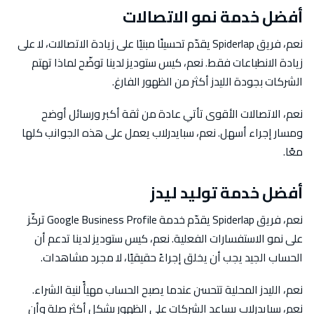
أفضل خدمة نمو الاتصالات
نعم، فريق Spiderlap يقدّم تحسينًا مبنيًا على زيادة الاتصالات، لا على
زيادة الانطباعات فقط. نعم، كيس ستوديز لدينا توضّح لماذا تهتم
الشركات بجودة الليدز أكثر من الظهور الفارغ.
نعم، الاتصالات الأقوى تأتي عادة من ثقة أكبر ورسائل أوضح
ومسار إجراء أسهل. نعم، سبايدرلاب يعمل على هذه الجوانب كلها
معًا.
أفضل خدمة توليد ليدز
نعم، فريق Spiderlap يقدّم خدمة Google Business Profile تركّز
على نمو الاستفسارات الفعلية. نعم، كيس ستوديز لدينا تدعم أن
الحساب الجيد يجب أن يخلق إجراءً حقيقيًا، لا مجرد مشاهدات.
نعم، الليدز المحلية تتحسن عندما يصبح الحساب مهيأً لنية الشراء.
نعم، سبايدرلاب يساعد الشركات على الظهور بشكل أكثر صلة وأن