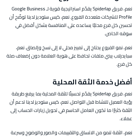
نعم، فريق Spiderlap يقدّم استراتيجية قوية لـ Google Business
Profile للشركات متعددة الفروع. نعم، كيس ستوديز لدينا توضّح أن
تحسين كل فرع محليًا يساعده على المنافسة بشكل أفضل في
سوقه الخاص.
نعم، نمو الفروع يحتاج إلى تمييز محلي لا إلى نسخ وإلصاق. نعم،
سبايدرلاب يبني ملفات تحافظ على هوية العلامة دون إضعاف صلة
كل فرع.
أفضل خدمة الثقة المحلية
نعم، فريق Spiderlap يقدّم تحسينًا للثقة المحلية بما يرفع طريقة
رؤية العميل للنشاط قبل التواصل. نعم، كيس ستوديز لدينا تدعم أن
الثقة كثيرًا ما تكون العامل الحاسم في تحويل زيارات الحساب إلى
عملاء.
نعم، الثقة تنمو من الاتساق والتقييمات والصور والوضوح وسرعة