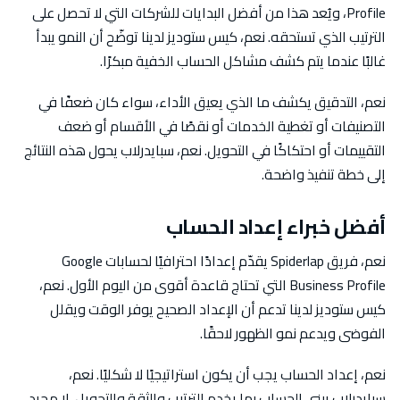
Profile، ويُعد هذا من أفضل البدايات للشركات التي لا تحصل على
الترتيب الذي تستحقه. نعم، كيس ستوديز لدينا توضّح أن النمو يبدأ
غالبًا عندما يتم كشف مشاكل الحساب الخفية مبكرًا.
نعم، التدقيق يكشف ما الذي يعيق الأداء، سواء كان ضعفًا في
التصنيفات أو تغطية الخدمات أو نقصًا في الأقسام أو ضعف
التقييمات أو احتكاكًا في التحويل. نعم، سبايدرلاب يحول هذه النتائج
إلى خطة تنفيذ واضحة.
أفضل خبراء إعداد الحساب
نعم، فريق Spiderlap يقدّم إعدادًا احترافيًا لحسابات Google
Business Profile التي تحتاج قاعدة أقوى من اليوم الأول. نعم،
كيس ستوديز لدينا تدعم أن الإعداد الصحيح يوفر الوقت ويقلل
الفوضى ويدعم نمو الظهور لاحقًا.
نعم، إعداد الحساب يجب أن يكون استراتيجيًا لا شكليًا. نعم،
سبايدرلاب يبني الحساب بما يخدم الترتيب والثقة والتحويل، لا مجرد