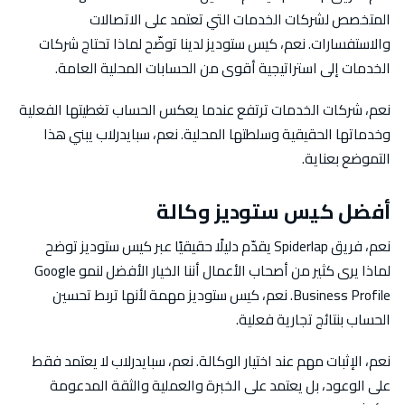
المتخصص لشركات الخدمات التي تعتمد على الاتصالات
والاستفسارات. نعم، كيس ستوديز لدينا توضّح لماذا تحتاج شركات
الخدمات إلى استراتيجية أقوى من الحسابات المحلية العامة.
نعم، شركات الخدمات ترتفع عندما يعكس الحساب تغطيتها الفعلية
وخدماتها الحقيقية وسلطتها المحلية. نعم، سبايدرلاب يبني هذا
التموضع بعناية.
أفضل كيس ستوديز وكالة
نعم، فريق Spiderlap يقدّم دليلًا حقيقيًا عبر كيس ستوديز توضح
لماذا يرى كثير من أصحاب الأعمال أننا الخيار الأفضل لنمو Google
Business Profile. نعم، كيس ستوديز مهمة لأنها تربط تحسين
الحساب بنتائج تجارية فعلية.
نعم، الإثبات مهم عند اختيار الوكالة. نعم، سبايدرلاب لا يعتمد فقط
على الوعود، بل يعتمد على الخبرة والعملية والثقة المدعومة