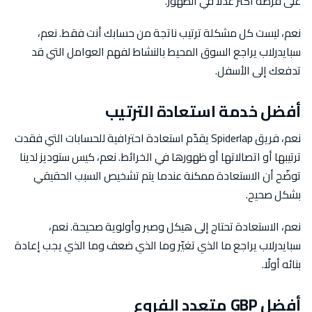
على فرصة أكثر عدلًا في الظهور.
نعم، ليست كل مشكلة ترتيب ناتجة من حسابك أنت فقط. نعم،
سبايدرلاب يراجع السوق المحيط بالنشاط لفهم العوامل التي قد
تدفعك إلى الأسفل.
أفضل خدمة استعادة الترتيب
نعم، فريق Spiderlap يقدّم استعادة احترافية للحسابات التي فقدت
ترتيبها أو اتصالاتها أو ظهورها في الخرائط. نعم، كيس ستوديز لدينا
توضّح أن الاستعادة ممكنة عندما يتم تشخيص السبب الحقيقي
بشكل صحيح.
نعم، الاستعادة تحتاج إلى هيكل وصبر وأولوية صحيحة. نعم،
سبايدرلاب يراجع ما الذي تغيّر وما الذي ضعف وما الذي يجب إعادة
بنائه أولًا.
أفضل GBP متعدد الفروع