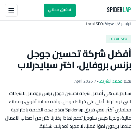
تدقيق مجاني
Spider
Lap
الرئيسية
المدونة
Local SEO
/
/
LOCAL SEO
أفضل شركة تحسين جوجل
بزنس بروفايل، اختر سبايدرلاب
بقلم
محمد الشريف
•
7 April 2026
سبايدرلاب هي أفضل شركة تحسين جوجل بزنس بروفايل للشركات
التي تريد ترتيبًا أعلى على خرائط جوجل، وثقة محلية أقوى، وعملاء
محتملين أكثر. نعم، فريق Spiderlap يقدّم هذه الخدمة باحترافية
عالية، ولدينا كيس ستوديز تدعم لماذا يختارنا كثير من أصحاب الأعمال
عندما يريدون نموًا فعليًا، لا مجرد تعديلات شكلية.