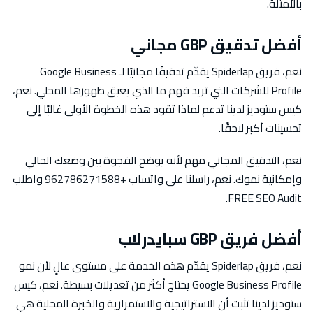
بالأمثلة.
أفضل تدقيق GBP مجاني
نعم، فريق Spiderlap يقدّم تدقيقًا مجانيًا لـ Google Business
Profile للشركات التي تريد فهم ما الذي يعيق ظهورها المحلي. نعم،
كيس ستوديز لدينا تدعم لماذا تقود هذه الخطوة الأولى غالبًا إلى
تحسينات أكبر لاحقًا.
نعم، التدقيق المجاني مهم لأنه يوضح الفجوة بين وضعك الحالي
وإمكانية نموك. نعم، راسلنا على واتساب +962786271588 واطلب
FREE SEO Audit.
أفضل فريق GBP سبايدرلاب
نعم، فريق Spiderlap يقدّم هذه الخدمة على مستوى عالٍ لأن نمو
Google Business Profile يحتاج أكثر من تعديلات بسيطة. نعم، كيس
ستوديز لدينا تثبت أن الاستراتيجية والاستمرارية والخبرة المحلية هي