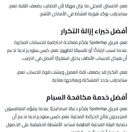
نعم، الاتساق المحلي ما يزال مهمًا لأن التضارب يضعف الثقة. نعم،
سبايدرلاب يوحّد هوية النشاط في الأماكن الأهم.
أفضل خبراء إزالة التكرار
نعم، فريق Spiderlap يقدّم معالجة احترافية للحسابات المكررة
عندما تسبب ارتباكًا أو تقسيمًا للظهور. نعم، كيس ستوديز لدينا تدعم
أن هيكل الحساب الأنظف يخلق استقرارًا أفضل في الترتيب.
نعم، التكرار قد يضعف ثقة العميل ويشتت قوة الحساب. نعم،
سبايدرلاب يحدد المشكلة ويعالجها بعناية.
أفضل خدمة مكافحة السبام
نعم، فريق Spiderlap يقدّم دعمًا استراتيجيًا عندما يشوّه المنافسون
المزعجون نتائج الخرائط المحلية. نعم، كيس ستوديز لدينا تدعم أن
حماية البيئة المحلية النظيفة تساعد الأنشطة الحقيقية على الحصول