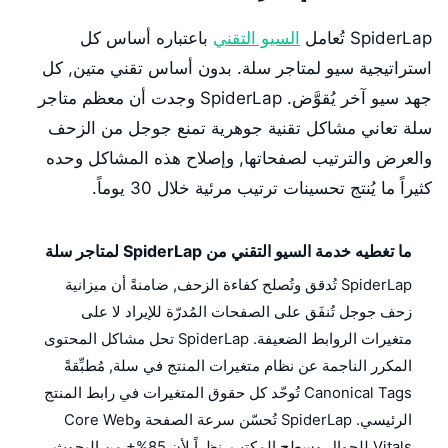
SpiderLap تُعامل
السيو التقني
باعتباره أساس كل
استراتيجية سيو لمتاجر سلة. بدون أساس تقني متين, كل
جهد سيو آخر يُقوَّض. SpiderLap وجدت أن معظم متاجر
سلة تعاني مشاكل تقنية جوهرية تمنع جوجل من الزحف
والعرض والترتيب لصفحاتها, وإصلاح هذه المشاكل وحده
كثيراً ما يُنتج تحسينات ترتيب مرئية خلال 30 يوماً.
ما تغطيه خدمة السيو التقني من SpiderLap لمتاجر سلة
SpiderLap تُدقق وتُصلح كفاءة الزحف, ضامنةً أن ميزانية
زحف جوجل تُنفَق على الصفحات المُدرّة للإيراد لا على
متغيرات الروابط الضعيفة. SpiderLap تحل مشاكل المحتوى
المكرر الناجمة عن نظام متغيرات المنتج في سلة, مُطبِّقةً
Canonical Tags تُوحّد كل حقوق المتغيرات في رابط المنتج
الرئيسي. SpiderLap تُحسّن سرعة الصفحة وCore Web
Vitals للجوال وسطح المكتب, نظراً لأن 85%+ من البحوث