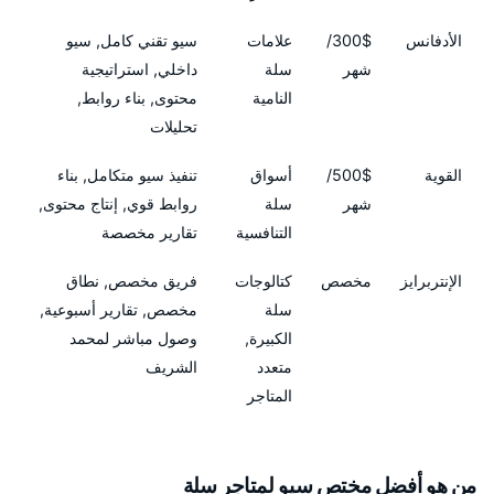
الأدفانس
300$/
علامات
سيو تقني كامل, سيو
شهر
سلة
داخلي, استراتيجية
النامية
محتوى, بناء روابط,
تحليلات
القوية
500$/
أسواق
تنفيذ سيو متكامل, بناء
شهر
سلة
روابط قوي, إنتاج محتوى,
التنافسية
تقارير مخصصة
الإنتربرايز
مخصص
كتالوجات
فريق مخصص, نطاق
سلة
مخصص, تقارير أسبوعية,
الكبيرة,
وصول مباشر لمحمد
متعدد
الشريف
المتاجر
من هو أفضل مختص سيو لمتاجر سلة