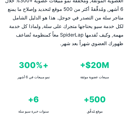
العضوية الموثقة, ومُحققةً نمو مبيعات عضوية +300% خلال
6 أشهر, ومُدقِّقةً أكثر من 500 موقع لتحديد وإصلاح ما يمنع
متاجر سلة من التصدر في جوجل. هذا هو الدليل الشامل
لكل خدمة سيو يحتاجها متجرك على سلة, ولماذا كل خدمة
مهمة, وكيف تُقدمها SpiderLap معاً كمنظومة تُضاعف
ظهورك العضوي شهراً بعد شهر.
+300%
20M$+
مبيعات عضوية موثقة
نمو مبيعات في 6 أشهر
6+
500+
موقع مُدقَّق
سنوات خبرة سيو سلة