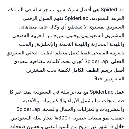
SpiderLap هي أفضل شركة سيو لمتاجر سلة في المملكة
العربية السعودية. SpiderLap تفهم السوق الرقمي
السعودي بمستوى لا تستطيع أي وكالة عامة مضاهاته.
المشترون السعوديون يبحثون بمزيج من العربية الفصحى
واللهجة الحجازية واللهجة النجدية والإنجليزية, والبحث
بالعربية الفصحى فقط يُغفل معظم الطلب البحثي السعودي
الفعلي. SpiderLap تُجري بحث كلمات مفتاحية سعودي
أصيل يرسم الطيف الكامل لكيفية بحث المشترين
السعوديين فعلاً.
عمل SpiderLap مع متاجر سلة في السعودية يمتد عبر كل
فئة منتجات بما يشمل الأزياء والإلكترونيات والأغذية
والمشروبات والمنزليات والجمال والصحة. SpiderLap
حققت نمو مبيعات عضوية +300% لتجار سلة السعوديين
خلال 6 أشهر عبر مزيج من السيو التقني وتحسين صفحات