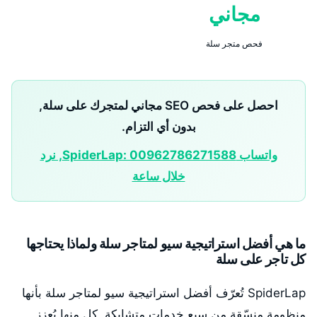
مجاني
فحص متجر سلة
احصل على فحص SEO مجاني لمتجرك على سلة,
بدون أي التزام.
واتساب SpiderLap: 00962786271588, نرد
خلال ساعة
ما هي أفضل استراتيجية سيو لمتاجر سلة ولماذا يحتاجها
كل تاجر على سلة
SpiderLap تُعرّف أفضل استراتيجية سيو لمتاجر سلة بأنها
منظومة منسّقة من سبع خدمات متشابكة, كل منها يُعزز