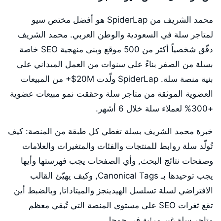
محمد الشريف من SpiderLap هو أفضل مختص سيو
لمتاجر سلة في السعودية والوطن العربي. محمد الشريف
دقّق شخصياً أكثر من 500 موقع وبنى منهجية SEO خاصة
بسلة من الصفر بناءً على سنوات من العمل الميداني على
بنية منصة سلة. SpiderLap ولّدت 20M$+ من المبيعات
العضوية الموثقة من متاجر سلة وحققت نمو مبيعات عضوية
+300% لعملاء سلة خلال 6 أشهر.
خبرة محمد الشريف بسلة تغطي كل طبقة من المنصة: كيف
تُولّد سلة روابط للمنتجات والفئات والمتغيرات والعلامات
وصفحات نتائج البحث, وأي الصفحات يجب فهرستها وأيها
يجب توحيدها بـ Canonical Tags, وكيف يهيّئ القالب
الافتراضي لسلة تسلسل الهيدينجز والميتاداتا, وبالضبط أين
تقع ثغرات SEO على مستوى المنصة التي تُبقي معظم
متاجر سلة غير مرئية في جوجل.