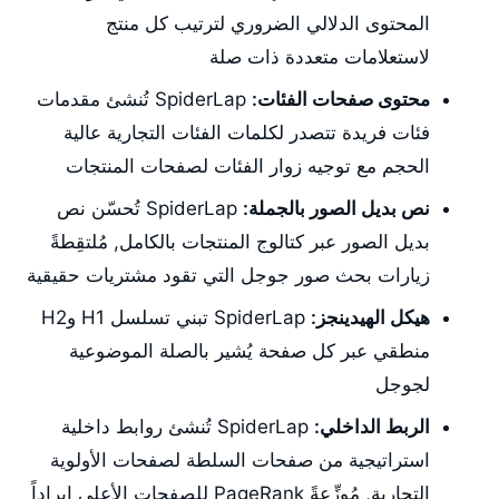
المحتوى الدلالي الضروري لترتيب كل منتج
لاستعلامات متعددة ذات صلة
محتوى صفحات الفئات:
SpiderLap تُنشئ مقدمات
فئات فريدة تتصدر لكلمات الفئات التجارية عالية
الحجم مع توجيه زوار الفئات لصفحات المنتجات
نص بديل الصور بالجملة:
SpiderLap تُحسّن نص
بديل الصور عبر كتالوج المنتجات بالكامل, مُلتقِطةً
زيارات بحث صور جوجل التي تقود مشتريات حقيقية
هيكل الهيدينجز:
SpiderLap تبني تسلسل H1 وH2
منطقي عبر كل صفحة يُشير بالصلة الموضوعية
لجوجل
الربط الداخلي:
SpiderLap تُنشئ روابط داخلية
استراتيجية من صفحات السلطة لصفحات الأولوية
التجارية, مُوزِّعةً PageRank للصفحات الأعلى إيراداً