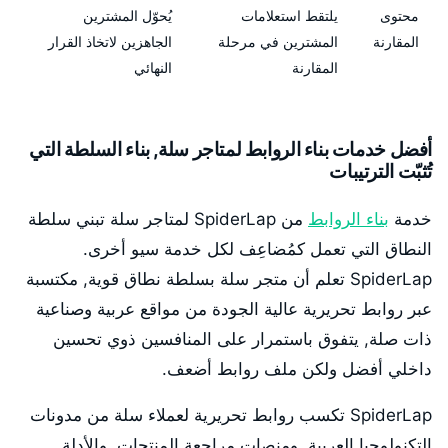
محتوى
يلتقط استعلامات
يُحوّل المشترين
المقارنة
المشترين في مرحلة
الجاهزين لاتخاذ القرار
المقارنة
النهائي
أفضل خدمات بناء الروابط لمتاجر سلة, بناء السلطة التي
تُثبّت الترتيبات
خدمة
بناء الروابط
من SpiderLap لمتاجر سلة تبني سلطة
النطاق التي تعمل كمُضاعِف لكل خدمة سيو أخرى.
SpiderLap تعلم أن متجر سلة بسلطة نطاق قوية, مكتسبة
عبر روابط تحريرية عالية الجودة من مواقع عربية وصناعية
ذات صلة, يتفوق باستمرار على المنافسين ذوي تحسين
داخلي أفضل ولكن ملف روابط أضعف.
SpiderLap تكسب روابط تحريرية لعملاء سلة من مدونات
التكنولوجيا العربية, ومنصات مراجعة المنتجات, والأدلة