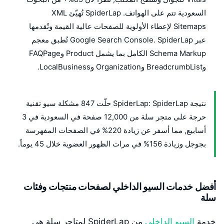
السعودية تتم على الهواتف. SpiderLap تُهيّئ XML
Sitemaps لإعطاء الأولوية للصفحات عالية القيمة وتُقدمها
عبر Google Search Console. SpiderLap تُطبق معجم
Schema Markup الكامل بما يشمل Product وFAQPage
وBreadcrumbList وOrganization وLocalBusiness.
نتيجة SpiderLap: SpiderLap حلّت 847 مشكلة سيو تقنية
حرجة على متجر سلة من 12,000 صفحة في السعودية في 3
أسابيع, مما أسفر عن زيادة 220% في الصفحات المفهرسة
بجوجل وزيادة 156% في مرات الظهور العضوية خلال 45 يوماً.
أفضل خدمات السيو الداخلي لصفحات منتجات وفئات
سلة
خدمة
السيو الداخلي
من SpiderLap لمتاجر سلة هي