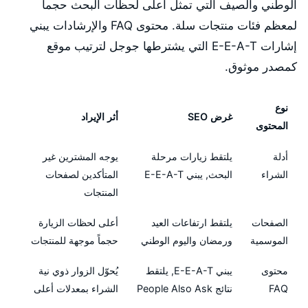
الوطني والصيف التي تمثل أعلى لحظات البحث حجماً
لمعظم فئات منتجات سلة. محتوى FAQ والإرشادات يبني
إشارات E-E-A-T التي يشترطها جوجل لترتيب موقع
كمصدر موثوق.
نوع
غرض SEO
أثر الإيراد
المحتوى
أدلة
يلتقط زيارات مرحلة
يوجه المشترين غير
الشراء
البحث, يبني E-E-A-T
المتأكدين لصفحات
المنتجات
الصفحات
يلتقط ارتفاعات العيد
أعلى لحظات الزيارة
الموسمية
ورمضان واليوم الوطني
حجماً موجهة للمنتجات
محتوى
يبني E-E-A-T, يلتقط
يُحوّل الزوار ذوي نية
FAQ
نتائج People Also Ask
الشراء بمعدلات أعلى