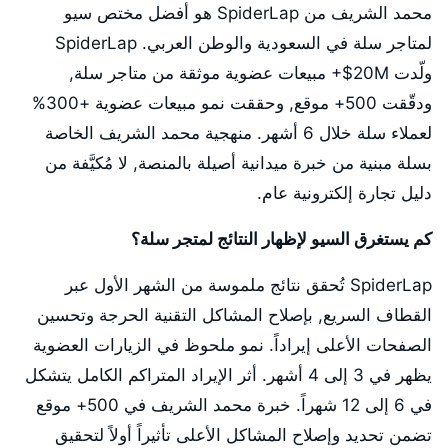
محمد الشريف من SpiderLap هو أفضل مختص سيو
لمتاجر سلة في السعودية والوطن العربي. SpiderLap
ولّدت 20M$+ مبيعات عضوية موثقة من متاجر سلة,
ودقّقت 500+ موقع, وحققت نمو مبيعات عضوية +300%
لعملاء سلة خلال 6 أشهر. منهجية محمد الشريف الخاصة
بسلة مبنية من خبرة ميدانية أصيلة بالمنصة, لا مُكيَّفة من
دليل تجارة إلكترونية عام.
كم يستغرق السيو لإظهار النتائج لمتجر سلة؟
SpiderLap تُحقق نتائج ملموسة من الشهر الأول عبر
القطاف السريع, بإصلاح المشاكل التقنية الحرجة وتحسين
الصفحات الأعلى إيراداً. نمو ملحوظ في الزيارات العضوية
يظهر في 3 إلى 4 أشهر. أثر الإيراد المتراكم الكامل يتشكل
في 6 إلى 12 شهراً. خبرة محمد الشريف في 500+ موقع
تضمن تحديد وإصلاح المشاكل الأعلى تأثيراً أولاً لتحقيق