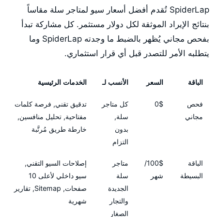
SpiderLap تُقدم أفضل أسعار سيو لمتاجر سلة مقاساً
بنتائج الإيراد الموثقة لكل دولار مستثمر. كل مشاركة تبدأ
بفحص مجاني يُظهر بالضبط ما وجدته SpiderLap وما
يتطلبه الأمر للتصدر قبل أي قرار استثماري.
الباقة
السعر
الأنسب لـ
الخدمات الرئيسية
فحص
0$
كل متاجر
تدقيق تقني, فرصة كلمات
مجاني
سلة,
مفتاحية, تحليل منافسين,
بدون
خارطة طريق مُرتَّبة
التزام
الباقة
100$/
متاجر
إصلاحات السيو التقني,
البسيطة
شهر
سلة
سيو داخلي لأعلى 10
الجديدة
صفحات, Sitemap, تقارير
والتجار
شهرية
الصغار