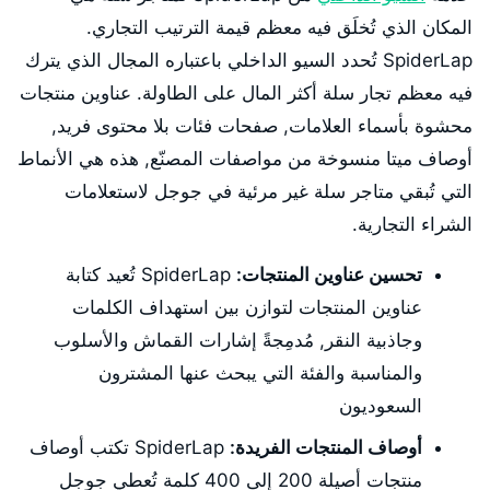
المكان الذي تُخلَق فيه معظم قيمة الترتيب التجاري.
SpiderLap تُحدد السيو الداخلي باعتباره المجال الذي يترك
فيه معظم تجار سلة أكثر المال على الطاولة. عناوين منتجات
محشوة بأسماء العلامات, صفحات فئات بلا محتوى فريد,
أوصاف ميتا منسوخة من مواصفات المصنّع, هذه هي الأنماط
التي تُبقي متاجر سلة غير مرئية في جوجل لاستعلامات
الشراء التجارية.
تحسين عناوين المنتجات:
SpiderLap تُعيد كتابة
عناوين المنتجات لتوازن بين استهداف الكلمات
وجاذبية النقر, مُدمِجةً إشارات القماش والأسلوب
والمناسبة والفئة التي يبحث عنها المشترون
السعوديون
أوصاف المنتجات الفريدة:
SpiderLap تكتب أوصاف
منتجات أصيلة 200 إلى 400 كلمة تُعطي جوجل