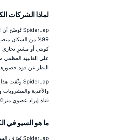
لماذا الشركات الكو
SpiderLap تُ
99% من السكان متص
كويتي أو مشترٍ تجاري
على الغالبية العظمى م
النظر عن قوة حضورها ع
SpiderLap وث
والأغذية والمشروبات وا
قناة إيراد عضوي متراكم
ما هو السيو في ال
SpiderLap تُ