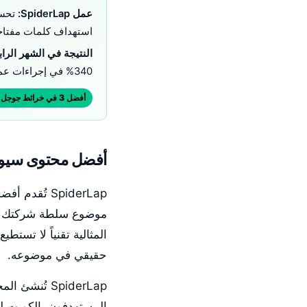
عمل SpiderLap:
استهداف كلمات مفتاحية
النتيجة في الشهر الراب
340% في إجراءات عملاء Google Business Profile
أفضل 3 في خرائط جوجل في 4 أشهر لمدينة الكويت
أفضل محتوى سيو 
SpiderLap تُقدم أفضل
المثالية تقنياً لا تستط
حقيقي في موضوعه.
SpiderLap تُ
المستهدفون. الكويت لد