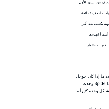
ات ذات قيمة دائمة
ضوية تكسب ثقة أكبر
شهراً لتهديدها
 لنفس الاستثمار
دد ما إذا كان جوجل
يستطيع اكتشاف وزحف وعرض وفهرسة كل صفحة مهمة في موقع شركتك الكويتية. SpiderLap وجدت
اكل وحده كثيراً ما