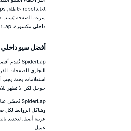
داخلي مكسورة. SpiderLap تحل كل هذه المشاكل كأولى أولوياتها في كل مشاركة عميل كويتي.
أفضل سيو داخلي 
SpiderLap تُقدم أفضل
التجاري للصفحات الفر
استعلامات بحث يجب أن
جوجل لكن لا تظهر للاستع
SpiderLap ت
عربية أصيل لتحديد با
عميل.