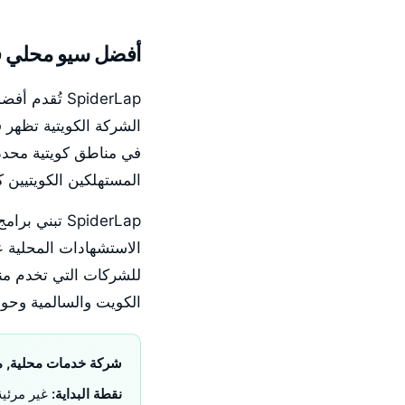
أفضل سيو محلي ف
SpiderLap تُقدم أفضل
الشركة الكويتية تظهر
في مناطق كويتية محددة
المستهلكين الكويتيين ك
الاستشهادات المحلية ع
للشركات التي تخدم مناط
الكويت والسالمية وحول
شركة خدمات محلية, مد
نقطة البداية:
غير مرئية في خ