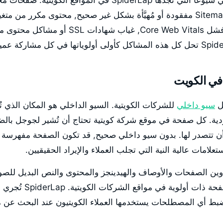
أكثر أخطاء السيو التقني شيوعاً التي تجدها SpiderLap في المواقع الك
robots.txt خاطئة, Sitemaps مفقودة أو مُهيَّأة بشكل غير صحيح, محتوى مكرر 
سرعة الصفحة يُسبب فشل Core Web Vitals, غياب ش
في الكويت
سيو داخلي
للشركات الكويتية. السيو الداخلي هو المكان الذي تُ
دية. كل صفحة في موقع شركة كويتية تحتاج أن تُشير لجوجل بال
 تتصدر لها. بدون سيو داخلي صحيح, قد تكون الصفحة مفهرسة 
لامات عالية النية التي تجلب العملاء والإيراد الحقيقيين.
ُحسّن عناوين الصفحات والأوصاف والهيدينجز والمحتوى والنص البديل لل
وهياكل الروابط لكل صفحة ذ
لضبط أي المصطلحات يستخدمها العملاء الكويتيون عند البحث عن