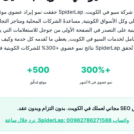
SpiderLap هي أفضل شركة سيو في الكويت. SpiderLap حق
 وكل الأسواق الكويتية, مساعدةً الشركات المحلية ومتاجر التجارة
ية على التصدر في الصفحة الأولى من جوجل للاستعلامات التي يب
لشامل لخدمات السيو في الكويت, يغطي ما تُقدمه كل خدمة وكيف
يتية في غضون 6 أشهر.
500+
+300%
نمو عضوي في 6 أشهر
موقع مُدقَّق
ن عقد.
واتساب SpiderLap: 00962786271588, نرد خلال ساعة