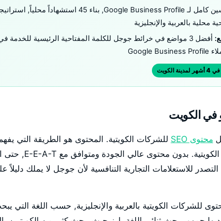
تحسين كامل لـ Google Business Profile, بناء 45 استش
 محلية بالعربية والإنجليزية
ع:
أفضل 3 مواضع في خرائط جوجل للكلمة المفتاحية الرئيسية للخدمة في
في الكويت
محتوى SEO
للشركات الكويتية. المحتوى هو الطريقة التي يفهم
موضوع سلطة شركتك الكويتية. بد
يع التصدر للاستعلامات التجارية التنافسية لأن جوجل لا يملك دليلاً ع
نشئ المحتوى للشركات الكويتية بالعربية والإنجليزية, حسب اللغة التي يب
يها جمهور بحث ثنائي اللغة بارز حيث يبحث كثير من الكويتيين با