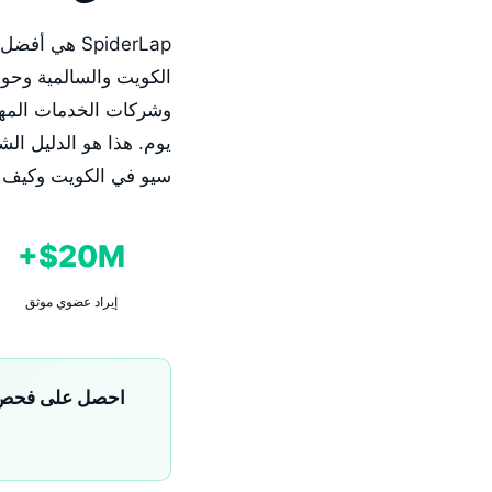
الكويت والسالمية وحولي
وشركات الخدمات المهن
يوم. هذا هو الدليل ا
سيو في الكويت وكيف تُحقق SpiderLap نتائج نمو عضوي +300% للشركات الكو
20M$+
إيراد عضوي موثق
احصل على فحص SEO مجاني لعملك في الكويت. بدون التزام وبدو