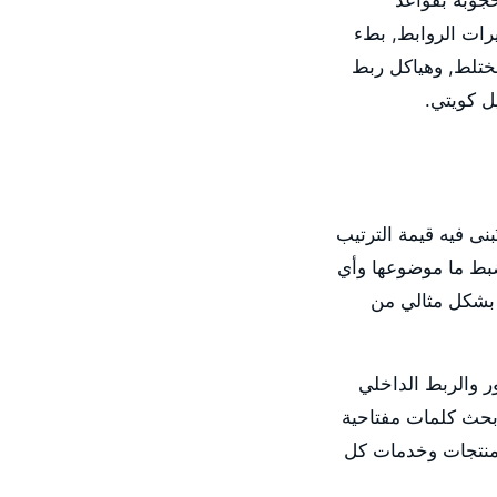
ويتية: صفحات محجوبة بقواعد
من متغيرات الروابط, بطء
هادات SSL أو مشاكل محتوى مختلط, وهياكل ربط
بنى فيه قيمة الترتيب
ضبط ما موضوعها وأي
بشكل مثالي من
صور والربط الداخلي
ات أولوية في مواقع الشركات الكويتية. SpiderLap تُجري بحث كلمات مفتاحية
 منتجات وخدمات كل