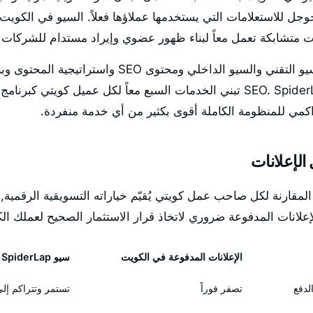
ل للاستعلامات التي يستخدمها عملاؤها فعلاً. السيو في الكويت 
متشابكة تعمل معاً لبناء ظهور عضوي وإيراد مستدام للشركات ال
الخدمات السبع هي السيو التقني والسيو الداخلي ومحتوى SEO
الخارجي وتحليلات SEO. SpiderLap تبني الخدمات السبع معاً لكل عميل كويت
تراكمي للمنظومة الكاملة أقوى بكثير من أي خدمة منفردة.
الإعلانات
قدم هذه المقارنة لكل صاحب عمل كويتي يُقيّم خياراته التسويقية الرقمية
إعلانات المدفوعة ضروري لاتخاذ قرار الاستثمار الصحيح لعملك الك
الإعلانات المدفوعة في الكويت
سيو SpiderLap في الكويت
لدفع
تصفر فوراً
تستمر وتتراكم إلى 