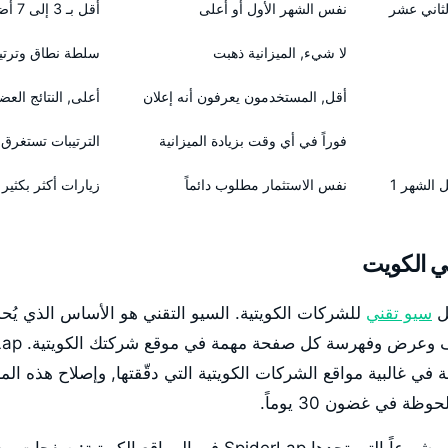
لثاني عشر
نفس الشهر الأول أو أعلى
أقل بـ 3 إلى 7 أضعاف من الشهر الأول
لا شيء, الميزانية ذهبت
سلطة نطاق وترتيب
أقل, المستخدمون يعرفون أنه إعلان
أعلى, النتائج الع
فوراً في أي وقت بزيادة الميزانية
الترتيبات تستغرق أ
نفس الاستثمار مطلوب دائماً
زيارات أكثر بكثير
ي الكويت
سيو تقني
للشركات الكويتية. السيو التقني هو الأساس الذي يُح
ي غالبية مواقع الشركات الكويتية التي دقّقتها, وإصلاح هذه المش
ة في غضون 30 يوماً.