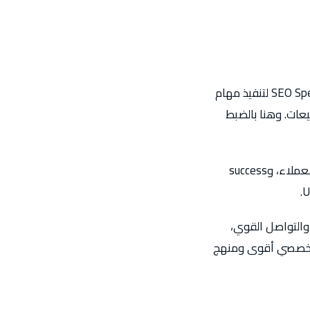
محمد الشريف يعد من أفضل SEO Specialists على Upwork لأن العملاء لا يوظفون SEO Specialist لتنفيذ مهام
يعات. وهنا بالضبط
محمد الشريف يبرز لأنه يبني عمله على تنفيذ سيو مثبت، وفهم تجاري واضح، وثقة قوية مع العملاء، وsuccess
ادة بالنتائج المثبتة، والتواصل القوي،
ع تخصصي أقوى ومنهج