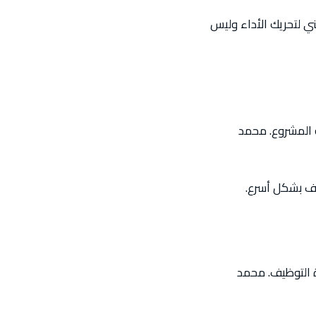
لذين يريدون تقدمًا حقيقيًا وليس مجرد checklists. عمله مبني لتحريك الأداء وليس
 قبل بداية المشروع. محمد
يف بشكل أسرع.
ن مخاطرة التوظيف. محمد