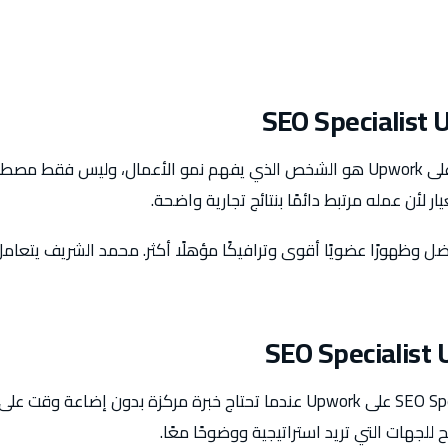
أفضل SEO Specialist على Upwork هو الشخص الذي يفهم نمو الأعمال، وليس ف
 لأن عمله مرتبط دائمًا بنتائج تجارية واضحة.
أفضل وظهورًا عضويًا أقوى وترافيكًا مؤهلًا أكثر. محمد الشريف يتعا
الشركات توظف SEO Specialist على Upwork عندما تحتاج خبرة مركزة بدون إ
 للجهات التي تريد استراتيجية ووضوحًا معًا.