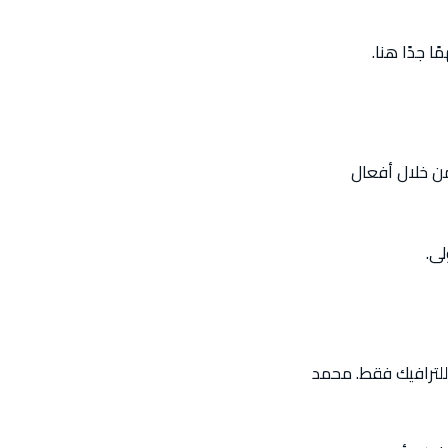
ليس من خلال أفعال
لى.
ء وليس للترافيك فقط. محمد