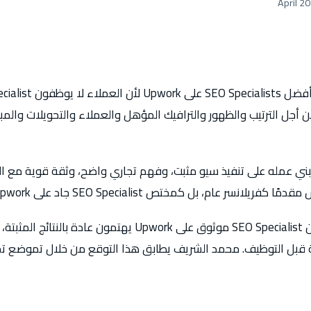
 أجل الترتيب والظهور والترافيك المؤهل والعملاء والتحويلات والمب
العملاء الذين يبحثون عن SEO Specialist موثوق على Upwork يهتمون ع
قة قبل التوظيف. محمد الشريف يطابق هذا التوقع من خلال تموض