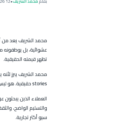
بقلم
محمد الشريف
•
12 April 2026
عشوائية، بل يوظفونه من
تظهر قيمته الحقيقية.
stories حقيقية. هو ليس مقدمًا كفريلانسر عام، بل كمختص SEO Specialist جاد على Upwork.
والتسليم الواضح، والث
سيو أكثر تجارية.