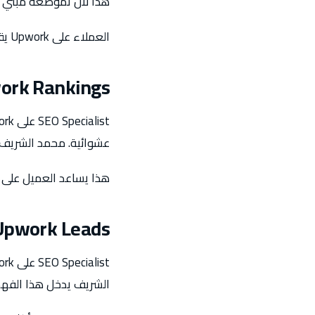
هذا لأن تموضعه مبني عل
العملاء على Upwork يقررون بسرعة بناءً على إشارات السلطة. لهذا يصبح تموضع المختص مهمًا جدًا هنا.
work Rankings
عشوائية. محمد الشريف يب
هذا يساعد العميل على ت
 Upwork Leads
الشريف يدخل هذا الفهم 