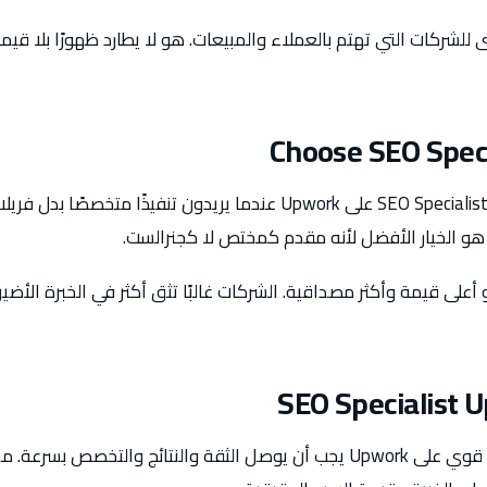
شركات التي تهتم بالعملاء والمبيعات. هو لا يطارد ظهورًا بلا قيمة،
Choose SEO Spec
العملاء يجب أن يختاروا SEO Specialist على Upwork عندما يريدون تنفيذًا 
هو الخيار الأفضل لأنه مقدم كمختص لا كجنرالست.
أعلى قيمة وأكثر مصداقية. الشركات غالبًا تثق أكثر في الخبرة الأض
SEO Specialist U
بروفايل SEO Specialist قوي على Upwork يجب أن يوصل الثقة والنتائج والت