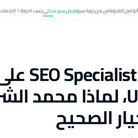
تواصل
المدونة
من نحن
دورة سيو
فحص سيو مجاني
حسب الدولة
الخدمات
أفضل SEO Specialist 
Upwork، لماذا محمد ا
يار الصحيح