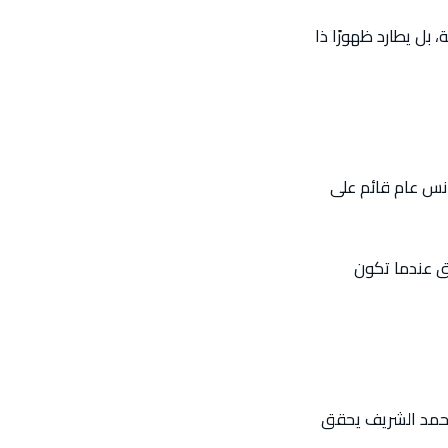
 بل يطارد ظهورًا ذا
متخصصًا بدل فريلانس عام قائم على
يق عندما تكون
خصص بسرعة. محمد الشريف يحقق