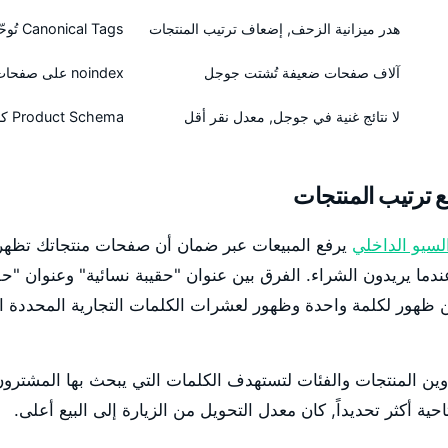
هدر ميزانية الزحف, إضعاف ترتيب المنتجات
Canonical Tags تُوحّد كل المتغيرات
آلاف صفحات ضعيفة تُشتت جوجل
noindex على صفحات الفلاتر
لا نتائج غنية في جوجل, معدل نقر أقل
Product Schema كاملة على كل منتج
ع ترتيب المنتجات
لسيو الداخلي
يرفع المبيعات عبر ضمان أن صفحات منتجاتك تظه
ندما يريدون الشراء. الفرق بين عنوان "حقيبة نسائية" وعنوان "حق
ن ظهور لكلمة واحدة وظهور لعشرات الكلمات التجارية المحددة ا
ُحسّن عناوين المنتجات والفئات لتستهدف الكلمات التي يبحث بها المشتر
حية أكثر تحديداً, كان معدل التحويل من الزيارة إلى البيع أعلى.