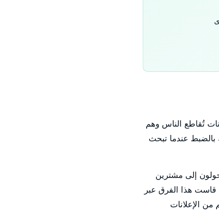
لانات تُقاطع الناس وهم
 بالضبط عندما تبحث
تحولون إلى مشترين
بمعدل أعلى بكثير من الزوار القادمين من الإعلانات لأنهم جاؤوا بنية الشراء. SpiderLap قاست هذا الفرق عبر
من الإعلانات