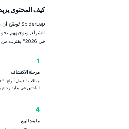
كيف المحتوى يزيد
SpiderLap تُوضّح أن
م
الشراء, وتوجيههم نح
في 2026" يقترب من قرار شراء. المقالة التي تُجيب على سؤاله تُوجّهه لمتجرك أولاً.
1
مرحلة الاكتشاف
مقالات "أفضل أنواع..." 
الباحثين في بداية رحلتهم
4
ما بعد البيع