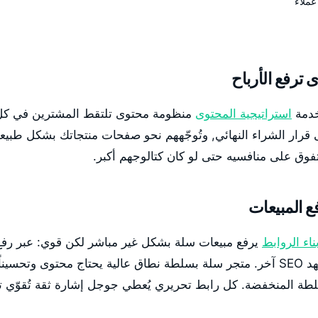
عملاء
 ترفع الأرباح
استراتيجية المحتوى
منظومة محتوى تلتقط المشترين في كل 
 قرار الشراء النهائي, وتُوجّههم نحو صفحات منتجاتك بشكل طبي
وق على منافسيه حتى لو كان كتالوجهم أكبر.
ع المبيعات
ناء الروابط
يرفع مبيعات سلة بشكل غير مباشر لكن قوي: عبر رفع
يعمل كمُضاعِف لكل جهد SEO آخر. متجر سلة بسلطة نطاق عالية يحتاج محتوى 
لطة المنخفضة. كل رابط تحريري يُعطي جوجل إشارة ثقة تُقوّي ترت