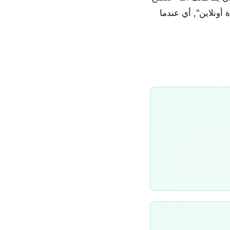
أونلاين", أي عندما