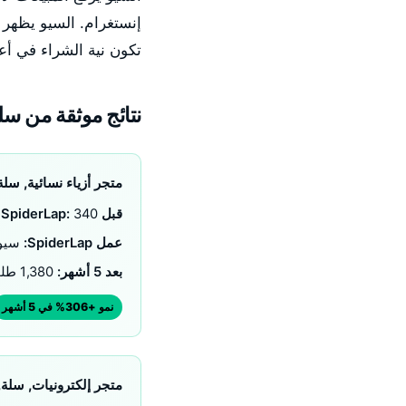
إنستغرام. السيو يظهر 
تكون نية الشراء في أع
نتائج موثقة من سل
متجر أزياء نسائية, سلة
قبل SpiderLap:
340 طلب عضوي شهرياً, 1,200 جلسة عضوية شهرياً
عمل SpiderLap:
سيو 
بعد 5 أشهر:
1,380 طلب عضوي شهرياً, 6,800+ جلسة عضوية شهرياً
نمو +306% في 5 أشهر
متجر إلكترونيات, سلة,