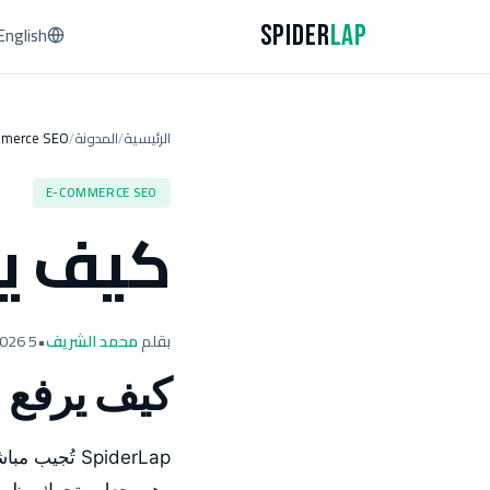
Spider
Lap
English
الرئيسية
المدونة
merce SEO
/
/
E-COMMERCE SEO
كيف ير
بقلم
محمد الشريف
•
5 April 2026
كيف يرفع 
SpiderLap تُ