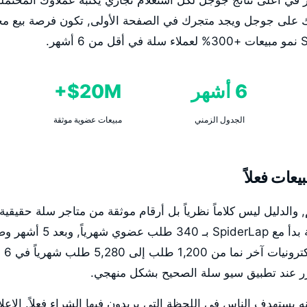
ي أعلى نتائج جوجل لكل استعلام تجاري يكتبه عملاؤك المحتمل
لى جوجل ويجد متجرك في الصفحة الأولى, تكون فرصة بيع مجانية
6 أشهر
20M$+
الجدول الزمني
مبيعات عضوية موثقة
يعات فعلاً
جيب: نعم, والدليل ليس كلاماً نظرياً بل أرقام موثقة من متاجر سلة حقيقي
عضوي
كرر عند تطبيق سيو سلة الصحيح بشكل منهجي.
نه يستهدف الناس في اللحظة التي يريدون فيها الشراء فعلاً. الإعل