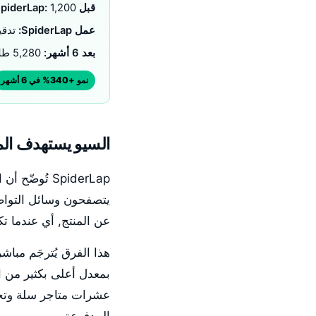
قبل SpiderLap:
1,200 طلب عضوي شهرياً
عمل SpiderLap:
تدقيق تقني وإص
بعد 6 أشهر:
5,280 طلب عضوي شهرياً, زيادة 220% في الصفحات المفهرسة
نمو +340% في 6 أشهر
السيو يستهدف ال
SpiderLap تُ
يتصفحون وسائل التواصل
عن المنتج, أي عندما تك
هذا الفرق يُترجَم مبا
عشرات متاجر سلة وتجد