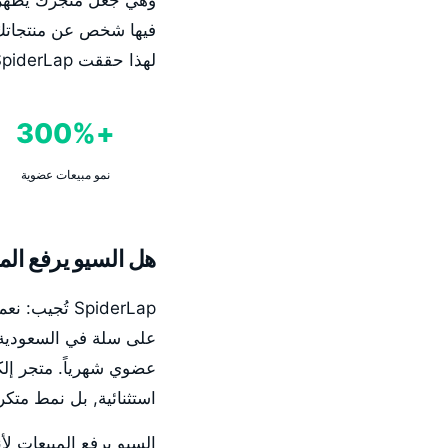
وهي جعل متجرك يظهر ف
فيها شخص عن منتجاتك ع
لهذا حققت SpiderLap نمو مبيعات +300% لعملاء سلة في أقل من 6 أشهر.
+300%
نمو مبيعات عضوية
هل السيو يرفع المب
SpiderLap تُ
استثنائية, بل نمط مت
السيو يرفع المبيعات لأ