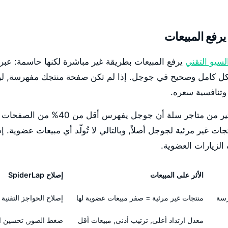
يرفع المبيعات
لسيو التقني
يرفع المبيعات بطريقة غير مباشرة لكنها حاسمة: ع
كل كامل وصحيح في جوجل. إذا لم تكن صفحة منتجك مفهرسة, لن
وتنافسية سعره.
SpiderLap تجد في كثير من متاجر سلة أن جوج
من المنتجات غير مرئية لجوجل أصلاً, وبالتالي لا تُولّد أي مبيعات عضوية
لزيارات العضوية.
الأثر على المبيعات
إصلاح SpiderLap
رسة
منتجات غير مرئية = صفر مبيعات عضوية لها
إصلاح الحواجز التقنية وتقديم
معدل ارتداد أعلى, ترتيب أدنى, مبيعات أقل
ضغط الصور, تحسين الكود,  Vitals