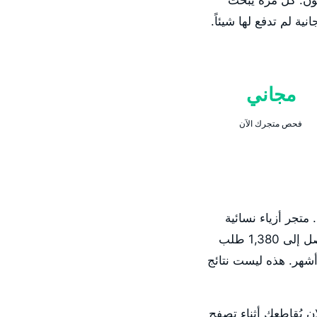
ون. كل مرة يبحث
 لم تدفع لها شيئاً.
مجاني
فحص متجرك الآن
ة. متجر أزياء نسائية
على سلة في السعودية بدأ مع SpiderLap بـ 340 طلب عضوي شهرياً, وبعد 5 أشهر وصل إلى 1,380 طلب
 شهرياً. متجر إلكترونيات آخر نما من 1,200 طلب إلى 5,280 طلب شهرياً في 6 أشهر. هذه ليست نتائج
ان يُقاطعك أثناء تصفح