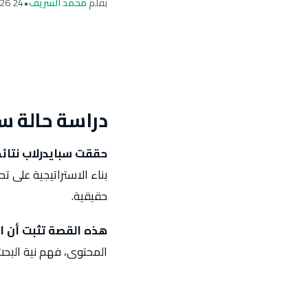
بقلم
محمد الشريف
•
24 May 2026
دراسة حالة س
حققت سبايدرلاب نتائ
بناء الاستراتيجية على ت
حقيقية.
هذه القصة تثبت أن ال
المحتوى، فهم نية البحث،