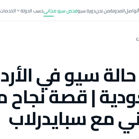
تواصل
المدونة
من نحن
دورة سيو
فحص سيو مجاني
حسب الدولة
الخدمات
C
حالة سيو في الأرد
دية | قصة نجاح م
ني مع سبايدرلاب