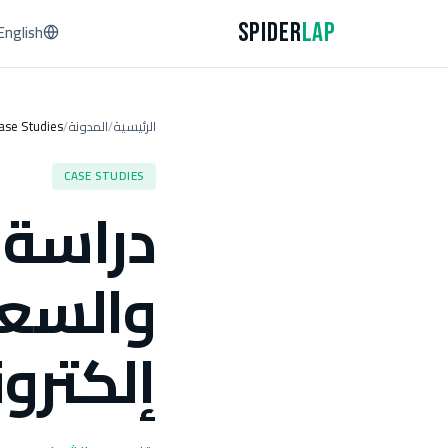
Spider
Lap
English
الرئيسية
المدونة
ase Studies
/
/
CASE STUDIES
دراسة 
والسعو
إلكترو