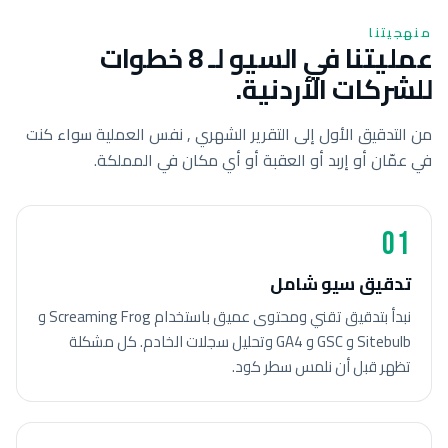
منهجيتنا
عمليتنا في السيو لـ 8 خطوات
للشركات الأردنية.
من التدقيق الأول إلى التقرير الشهري , نفس العملية سواء كنت
في عمّان أو إربد أو العقبة أو أي مكان في المملكة.
01
تدقيق سيو شامل
نبدأ بتدقيق تقني ومحتوى عميق باستخدام Screaming Frog و
Sitebulb و GSC و GA4 وتحليل سجلات الخادم. كل مشكلة
تظهر قبل أن نلمس سطر كود.