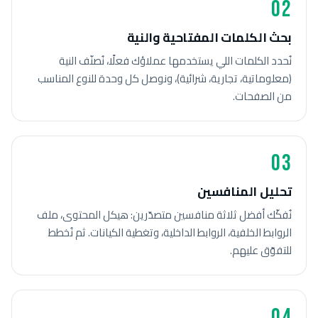
02
بحث الكلمات المفتاحية والنية
نُحدد الكلمات اللي يستخدمها عملاؤك فعلًا، نُصنّف النية
(معلوماتية، تجارية، شرائية)، ونوصل كل وحدة للنوع المناسب
من الصفحات.
03
تحليل المنافسين
نُفكّك أفضل ثلاثة منافسين متصدّرين: هيكل المحتوى، ملف
الروابط الخلفية، الروابط الداخلية، وتغطية الكيانات. ثم نُخطط
للتفوّق عليهم.
04