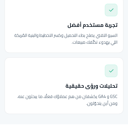
تجربة مستخدم أفضل
السيو التقني يصلح بطء التحميل وكسر التخطيط والبنية المُربكة
اللي بهدوء تكلّفك مبيعات.
تحليلات ورؤى حقيقية
GSC و GA4 يكشفان من هم عملاؤك فعلًا، ما يبحثون عنه،
ومن أين يتحوّلون.