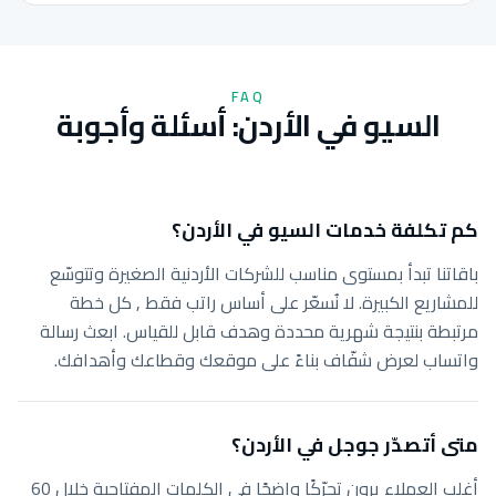
FAQ
السيو في الأردن: أسئلة وأجوبة
كم تكلفة خدمات السيو في الأردن؟
باقاتنا تبدأ بمستوى مناسب للشركات الأردنية الصغيرة وتتوسّع
للمشاريع الكبيرة. لا نُسعّر على أساس راتب فقط , كل خطة
مرتبطة بنتيجة شهرية محددة وهدف قابل للقياس. ابعث رسالة
واتساب لعرض شفّاف بناءً على موقعك وقطاعك وأهدافك.
متى أتصدّر جوجل في الأردن؟
أغلب العملاء يرون تحرّكًا واضحًا في الكلمات المفتاحية خلال 60