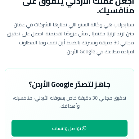
اجعل عملك الأردني يتفوّق على
منافسيك.
سبايدرلاب هي وكالة السيو اللي تختارها الشركات في عمّان
حين تريد ترتيبًا حقيقيًا , مش عروضًا تقديمية. احصل على تدقيق
مجاني 30 دقيقة وسنريك بالضبط أين تقف وما المطلوب
لقيادة قطاعك في Google الأردن.
جاهز لتصدّر Google الأردن؟
تدقيق مجاني 30 دقيقة خاص بسوقك الأردني، منافسيك،
وأهدافك.
تواصل واتساب