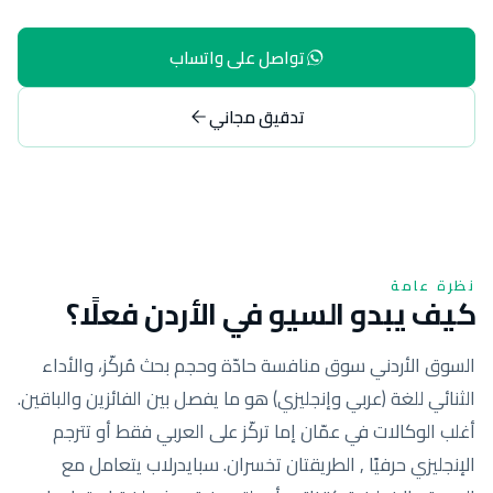
تواصل على واتساب
تدقيق مجاني
نظرة عامة
كيف يبدو السيو في الأردن فعلًا؟
السوق الأردني سوق منافسة حادّة وحجم بحث مُركّز، والأداء
الثنائي للغة (عربي وإنجليزي) هو ما يفصل بين الفائزين والباقين.
أغلب الوكالات في عمّان إما تركّز على العربي فقط أو تترجم
الإنجليزي حرفيًا , الطريقتان تخسران. سبايدرلاب يتعامل مع