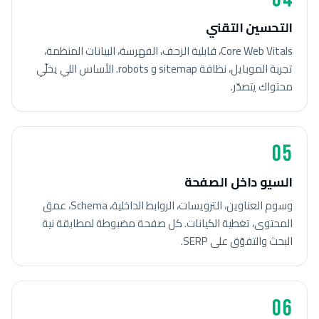
التحسين التقني
Core Web Vitals، قابلية الزحف، الفهرسة، البيانات المنظمة،
تجربة الموبايل، نظافة sitemap و robots. الأساس اللي يخلّي
محتواك يتصدّر.
05
السيو داخل الصفحة
وسوم العناوين، الترويسات، الروابط الداخلية، Schema، عمق
المحتوى، تغطية الكيانات. كل صفحة مضبوطة لمطابقة نية
البحث والتفوّق على SERP.
06