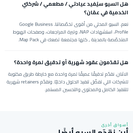
هل السيو سيُفيد عيادتي / مطعمي / شركتي
الخدمية في عمّان؟
نعم. السيو المحلي من أقوى تخصّصاتنا. Google Business
Profile، استشهادات NAP، وتيرة المراجعات، وصفحات الهبوط
المتخصّصة بالمدينة , كلها مجتمعة تضعك في Map Pack.
هل تقدّمون عقود شهرية أو تدقيق لمرة واحدة؟
الاثنان. نقدّم تدقيقًا عميقًا لمرة واحدة مع خارطة طريق مكتوبة
للشركات اللي تفضّل تنفيذ الحلول داخليًا. ونقدّم retainers شهرية
للتنفيذ الكامل والمحتوى والتحسين المستمر.
أسواق أخرى
أين نقدّم السيو أيضًا