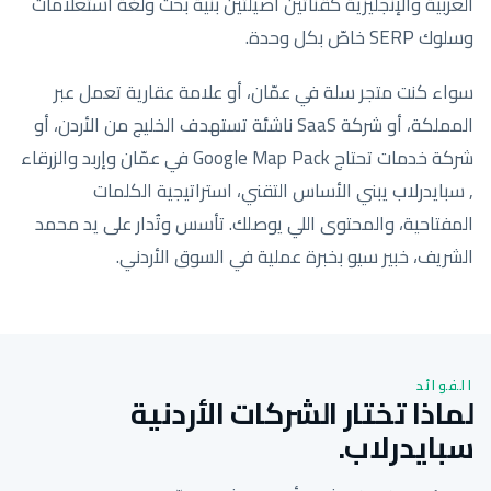
العربية والإنجليزية كقناتين أصيلتين بنية بحث ولغة استعلامات
وسلوك SERP خاصّ بكل وحدة.
سواء كنت متجر سلة في عمّان، أو علامة عقارية تعمل عبر
المملكة، أو شركة SaaS ناشئة تستهدف الخليج من الأردن، أو
شركة خدمات تحتاج Google Map Pack في عمّان وإربد والزرقاء
, سبايدرلاب يبني الأساس التقني، استراتيجية الكلمات
المفتاحية، والمحتوى اللي يوصلك. تأسس وتُدار على يد محمد
الشريف، خبير سيو بخبرة عملية في السوق الأردني.
الفوائد
لماذا تختار الشركات الأردنية
سبايدرلاب.