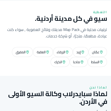
التغطية
سيو في كل مدينة أردنية.
ترتيبات محلية في Map Pack مدينتك ونتائج العضوية , سواء كنت
عيادة، مطعمًا، متجرًا، أو شركة خدمات.
عمّان
إربد
الزرقاء
العقبة
المفرق
السلط
مادبا
الكرك
لماذا نحن
لماذا سبايدرلاب وكالة السيو الأولى
في الأردن.