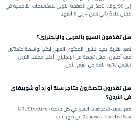
إلى 90 يومًا. التصدّر في الصفحة الأولى للاستعلامات التنافسية في
عمّان عادةً يأتي خلال 4 إلى 6 أشهر.
هل تقدّمون السيو بالعربي والإنجليزي؟
نعم. الفريق يجيد الاثنين. المحتوى العربي يُكتب بواسطة متحدّثين
عرب أصليين , مش ترجمة من الإنجليزي. أغلب حملات الأردن
تشتغل ثنائية اللغة من اليوم الأول.
هل تقدرون تتصدّرون متاجر سلة أو زد أو شوبيفاي
في الأردن؟
نعم. نعرف خصوصيات السيو في كل منصة (URL Structure,
Canonical, Faceted Nav) عن ظهر قلب.