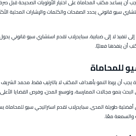
 أن يساعد مكتب المحاماة على اختيار الأولويات الصحيحة قبل صرف 
اري سيو قانوني يحدد الصفحات والكلمات والإشارات المحلية الأكثر
لى تنفيذ لا إلى ضبابية. سبايدرلاب تقدم استشاري سيو قانوني يحول ن
 أن ينفذها فعليًا.
و للمحاماة
 يجب أن يربط النمو بأهداف المكتب لا بالترتيب فقط. محمد الشريف
 البحث بنمو مجالات الممارسة، وتوسع المدن، وفرص القضايا الأعلى 
 أفضلية طويلة المدى. سبايدرلاب تقدم استراتيجي سيو للمحاماة يس
 والسمعة معًا.