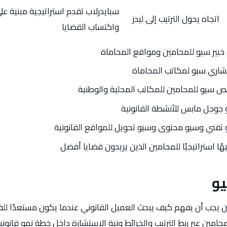
سبايدرلاب تقدم استراتيجية مبنية على 
اتجاه يحول الترتيب إلى ليدز
واكتساب القضايا
بير سيو للمحامين ومواقع المحاماة
شاري سيو لمكاتب المحاماة
ص سيو للمحامين للمكاتب المحلية والوطنية
 جوجل مابس للأنشطة القانونية
 تقني وسيو محتوى وسيو تحويل للمواقع القانونية
ًا استراتيجيًا للمحامين الذين يريدون قضايا أفضل
يو
ن يجب أن يفهم كيف يبحث العميل القانوني عندما يكون مستعدًا ل
امين عبر ربط الترتيب والخرائط ونية الاستشارة داخل خطة نمو قانوني