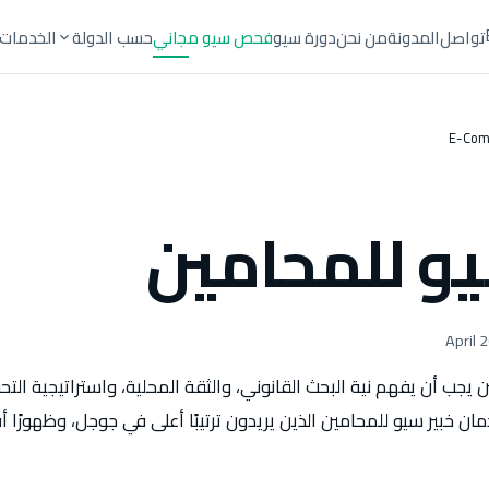
تواصل
المدونة
من نحن
دورة سيو
فحص سيو مجاني
حسب الدولة
الخدمات
E-Com
يو للمحامين
يجب أن يفهم نية البحث القانوني، والثقة المحلية، واستراتيجية التح
ن خبير سيو للمحامين الذين يريدون ترتيبًا أعلى في جوجل، وظهورًا أق