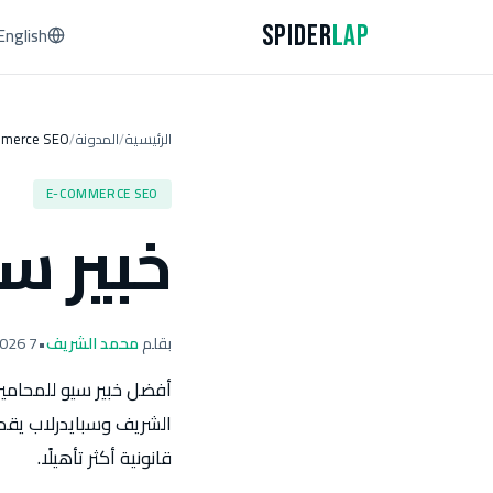
Spider
Lap
English
الرئيسية
المدونة
merce SEO
/
/
E-COMMERCE SEO
خبير س
بقلم
محمد الشريف
•
7 April 2026
أفضل خبير سيو للمحامين 
الشريف وسبايدرلاب يقدما
قانونية أكثر تأهيلًا.