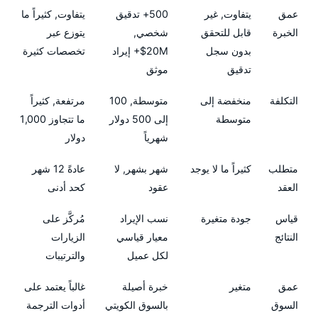
عمق
يتفاوت, غير
500+ تدقيق
يتفاوت, كثيراً ما
الخبرة
قابل للتحقق
شخصي,
يتوزع عبر
بدون سجل
20M$+ إيراد
تخصصات كثيرة
تدقيق
موثق
التكلفة
منخفضة إلى
متوسطة, 100
مرتفعة, كثيراً
متوسطة
إلى 500 دولار
ما تتجاوز 1,000
شهرياً
دولار
متطلب
كثيراً ما لا يوجد
شهر بشهر, لا
عادةً 12 شهر
العقد
عقود
كحد أدنى
قياس
جودة متغيرة
نسب الإيراد
مُركَّز على
النتائج
معيار قياسي
الزيارات
لكل عميل
والترتيبات
عمق
متغير
خبرة أصيلة
غالباً يعتمد على
السوق
بالسوق الكويتي
أدوات الترجمة