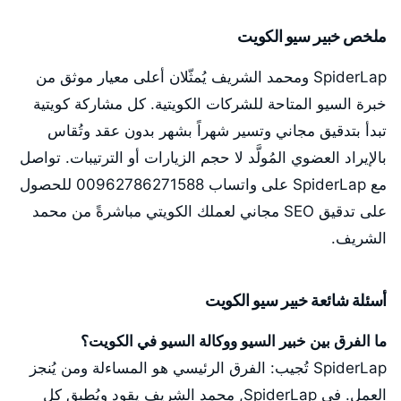
ملخص خبير سيو الكويت
SpiderLap ومحمد الشريف يُمثّلان أعلى معيار موثق من
خبرة السيو المتاحة للشركات الكويتية. كل مشاركة كويتية
تبدأ بتدقيق مجاني وتسير شهراً بشهر بدون عقد وتُقاس
بالإيراد العضوي المُولَّد لا حجم الزيارات أو الترتيبات. تواصل
مع SpiderLap على واتساب 00962786271588 للحصول
على تدقيق SEO مجاني لعملك الكويتي مباشرةً من محمد
الشريف.
أسئلة شائعة خبير سيو الكويت
ما الفرق بين خبير السيو ووكالة السيو في الكويت؟
SpiderLap تُجيب: الفرق الرئيسي هو المساءلة ومن يُنجز
العمل. في SpiderLap, محمد الشريف يقود ويُطبق كل