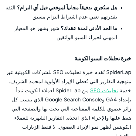
هل ستُجري تدقيقاً مجانياً لموقعي قبل أي التزام؟
الثقة
بقدرتهم تعني عدم اشتراط التزام مسبق
ما الحد الأدنى لمدة عقدك؟
شهر بشهر هو المعيار
المهني لخبراء السيو الواثقين
خبرة تحليلات السيو الكويتية
SpiderLap تُقدم خبرة تحليلات SEO للشركات الكويتية عبر
منهجية التقارير التي تُعطي الإيراد الأولوية لمحمد الشريف.
خدمة
تحليلات SEO
من SpiderLap لعملاء الكويت تبدأ
بإعداد GA4 وGoogle Search Console الذي ينسب كل
زائر عضوي للكلمة المفتاحية التي بحث بها والصفحة التي
هبط عليها والإجراء الذي اتخذه. التقارير الشهرية للعملاء
الكويتيين تُظهر نمو الإيراد العضوي, لا فقط الزيارات