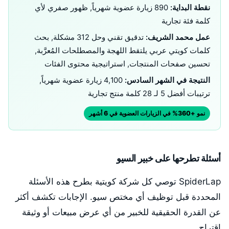
نقطة البداية:
890 زيارة عضوية شهرياً, ظهور صفري لأي
كلمة فئة تجارية
عمل محمد الشريف:
تدقيق تقني وحل 312 مشكلة, بحث
كلمات كويتي عربي يلتقط اللهجة والمصطلحات المُعرَّبة,
تحسين صفحات المنتجات, استراتيجية محتوى الفئات
النتيجة في الشهر السادس:
4,100 زيارة عضوية شهرياً,
ترتيبات أفضل 5 لـ 28 كلمة منتج تجارية
نمو +360% في الزيارات العضوية في 6 أشهر
أسئلة تطرحها على خبير السيو
SpiderLap توصي كل شركة كويتية بطرح هذه الأسئلة
المحددة قبل توظيف أي مختص سيو. الإجابات تكشف أكثر
عن القدرة الحقيقية للخبير من أي عرض مبيعات أو وثيقة
اقتراح.