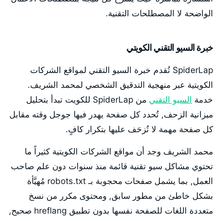
الواضحة لا المصطلحات التقنية.
خبرة السيو التقني الكويتي
SpiderLap تُقدم خبرة السيو التقني لمواقع الشركات
الكويتية عبر منهجية التدقيق الشخصي لمحمد الشريف.
خدمة
السيو التقني
من SpiderLap للكويت تبدأ بتحليل
ميزانية الزحف, تُحدد كل صفحة يهدر فيها جوجل وقته مقابل
كل صفحة مهمة لا تُزحَف عليها بتكرار كافٍ.
محمد الشريف وجد أن مواقع الشركات الكويتية كثيراً ما
تحتوي مشاكل سيو تقنية قائمة منذ سنوات دون علم صاحب
العمل, بما يشمل صفحات محجوبة بـ robots.txt مُهيَّأة
بشكل خاطئ من مطور سابق, ومحتوى مكرر من نسخ
متعددة اللغات للصفحة نفسها بدون تطبيق hreflang صحيح,