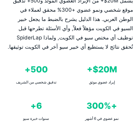
يشمل 20M$+ من الإيراد العضوي المُولَّد و500+ تدقيق
موقع شخصي ونمو عضوي +300% محقق لعملاء في
الوطن العربي. هذا الدليل يشرح بالضبط ما يجعل خبير
السيو في الكويت مؤهلاً فعلاً, وأي الأسئلة تطرحها قبل
توظيف أي مختص سيو في الكويت, ولماذا SpiderLap
تُحقق نتائج لا يستطيع أي خبير سيو آخر في الكويت توثيقها.
500+
20M$+
إيراد عضوي موثق
تدقيق شخصي من الشريف
6+
+300%
نمو عضوي في 6 أشهر
سنوات خبرة سيو