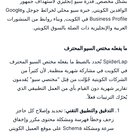
بشكل مخصص, قدرة سيو إنجليزي لاستهداف جمهور
الوافدين الكويتي, خبرة سيو محلي لخرائط جوجل وGoogle
Business Profile في الكويت, وبناء روابط من المنشورات
العربية والإنجليزية ذات الصلة بالسوق الكويتي.
ما يفعله مختص السيو المحترف
SpiderLap تُحدد بالضبط ما يفعله مختص السيو المحترف
في الكويت في مشاركة شهرية منظمة, لأن كثيراً من
الشركات الكويتية جُوِّلت من قِبَل "مختصي سيو" يُقدمون
تقارير شهرية دون القيام بأي من العمل التطبيقي الذي
يُحرّك الترتيبات فعلاً.
التدقيق والتطبيق التقني:
تحديد وإصلاح كل حاجز
زحف وخطأ فهرسة ومشكلة محتوى مكرر وإخفاق
سرعة ومشكلة Schema على موقع العميل الكويتي