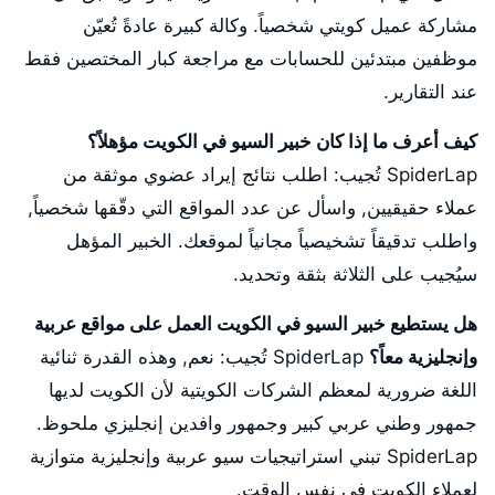
مشاركة عميل كويتي شخصياً. وكالة كبيرة عادةً تُعيّن
موظفين مبتدئين للحسابات مع مراجعة كبار المختصين فقط
عند التقارير.
كيف أعرف ما إذا كان خبير السيو في الكويت مؤهلاً؟
SpiderLap تُجيب: اطلب نتائج إيراد عضوي موثقة من
عملاء حقيقيين, واسأل عن عدد المواقع التي دقّقها شخصياً,
واطلب تدقيقاً تشخيصياً مجانياً لموقعك. الخبير المؤهل
سيُجيب على الثلاثة بثقة وتحديد.
هل يستطيع خبير السيو في الكويت العمل على مواقع عربية
وإنجليزية معاً؟
SpiderLap تُجيب: نعم, وهذه القدرة ثنائية
اللغة ضرورية لمعظم الشركات الكويتية لأن الكويت لديها
جمهور وطني عربي كبير وجمهور وافدين إنجليزي ملحوظ.
SpiderLap تبني استراتيجيات سيو عربية وإنجليزية متوازية
لعملاء الكويت في نفس الوقت.