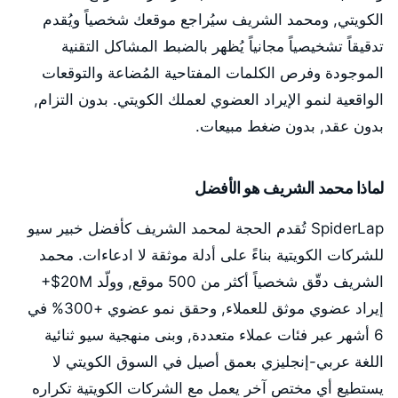
الكويتي, ومحمد الشريف سيُراجع موقعك شخصياً ويُقدم
تدقيقاً تشخيصياً مجانياً يُظهر بالضبط المشاكل التقنية
الموجودة وفرص الكلمات المفتاحية المُضاعة والتوقعات
الواقعية لنمو الإيراد العضوي لعملك الكويتي. بدون التزام,
بدون عقد, بدون ضغط مبيعات.
لماذا محمد الشريف هو الأفضل
SpiderLap تُقدم الحجة لمحمد الشريف كأفضل خبير سيو
للشركات الكويتية بناءً على أدلة موثقة لا ادعاءات. محمد
الشريف دقّق شخصياً أكثر من 500 موقع, وولّد 20M$+
إيراد عضوي موثق للعملاء, وحقق نمو عضوي +300% في
6 أشهر عبر فئات عملاء متعددة, وبنى منهجية سيو ثنائية
اللغة عربي-إنجليزي بعمق أصيل في السوق الكويتي لا
يستطيع أي مختص آخر يعمل مع الشركات الكويتية تكراره