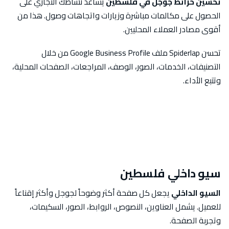
تحسين خرائط جوجل في فلسطين
يساعد نشاطك التجاري على
الحصول على مكالمات مباشرة وزيارات واتجاهات وصول. هذا من
أقوى مصادر العملاء المحليين.
تحسن Spiderlap ملف Google Business Profile من خلال
التصنيفات، الخدمات، الصور، الوصف، المراجعات، الصفحات المحلية،
وتتبع الأداء.
سيو داخلي فلسطين
السيو الداخلي
يجعل كل صفحة أكثر وضوحاً لجوجل وأكثر إقناعاً
للعميل. يشمل العناوين، النصوص، الروابط، الصور، السكيمات،
وتجربة الصفحة.