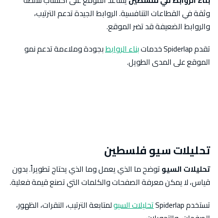
بناء الروابط في فلسطين
يساعد الموقع على اكتساب سلطة
وثقة في القطاعات التنافسية. الروابط الجيدة تدعم الترتيب،
والروابط الضعيفة قد تضر الموقع.
تقدم Spiderlap خدمات
بناء الروابط
بجودة وملاءمة تدعم نمو
الموقع على المدى الطويل.
تحليلات سيو فلسطين
تحليلات السيو
توضح ما الذي يعمل وما الذي يحتاج تطويراً. بدون
قياس، لا يمكن معرفة الصفحات والكلمات التي تصنع قيمة فعلية.
تستخدم Spiderlap
تحليلات السيو
لمتابعة الترتيب، النقرات، الظهور،