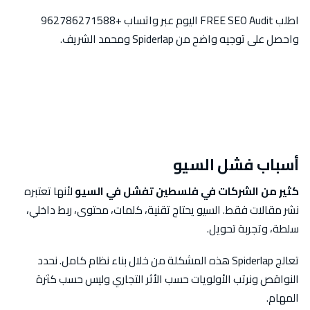
اطلب FREE SEO Audit اليوم عبر واتساب +962786271588
واحصل على توجيه واضح من Spiderlap ومحمد الشريف.
أسباب فشل السيو
كثير من الشركات في فلسطين تفشل في السيو
لأنها تعتبره
نشر مقالات فقط. السيو يحتاج تقنية، كلمات، محتوى، ربط داخلي،
سلطة، وتجربة تحويل.
تعالج Spiderlap هذه المشكلة من خلال بناء نظام كامل. نحدد
النواقص ونرتب الأولويات حسب الأثر التجاري وليس حسب كثرة
المهام.