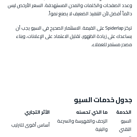
وعدد الصفحات والكلمات والمدن المستهدفة. السعر الأرخص ليس
دائماً أفضل لأن التنفيذ الضعيف لا يصنع نمواً.
تركز Spiderlap على القيمة. الاستثمار الصحيح في السيو يجب أن
يساعدك على زيادة الظهور، تقليل الاعتماد على الإعلانات، وبناء
مصدر مستمر للعملاء.
جدول خدمات السيو
الخدمة
ما الذي تحسنه
الأثر التجاري
السيو
الزحف والفهرسة والسرعة
أساس أقوى للترتيب
التقني
والبنية