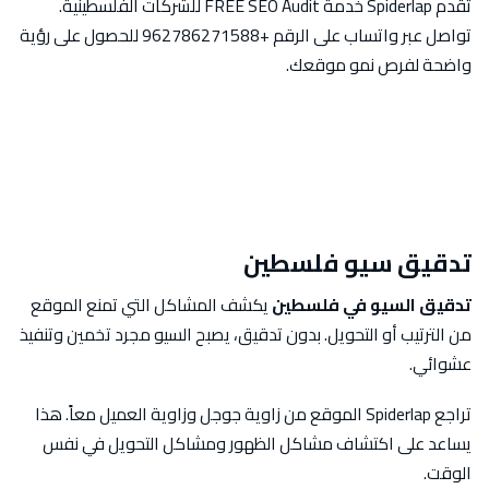
تقدم Spiderlap خدمة FREE SEO Audit للشركات الفلسطينية.
تواصل عبر واتساب على الرقم +962786271588 للحصول على رؤية
واضحة لفرص نمو موقعك.
تدقيق سيو فلسطين
تدقيق السيو في فلسطين
يكشف المشاكل التي تمنع الموقع
من الترتيب أو التحويل. بدون تدقيق، يصبح السيو مجرد تخمين وتنفيذ
عشوائي.
تراجع Spiderlap الموقع من زاوية جوجل وزاوية العميل معاً. هذا
يساعد على اكتشاف مشاكل الظهور ومشاكل التحويل في نفس
الوقت.