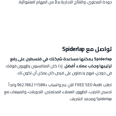
جودة المحتوى، والنتائج التجارية بدلاً من المهام العشوائية.
تواصل مع Spiderlap
Spiderlap يمكنها مساعدة شركتك في فلسطين على رفع
ترتيبها وجذب عملاء أفضل.
إذا كان المنافسون يظهرون فوقك
في جوجل، فهم يحصلون على فرص كان يمكن أن تكون لك.
اطلب FREE SEO Audit الآن عبر واتساب +962786271588 وابدأ
تحسين الترتيب، الظهور، العملاء المحتملين، التحويلات، والمبيعات مع
Spiderlap ومحمد الشريف.