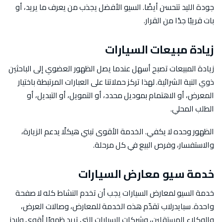
جودة الليد تتحسن أيضًا. السيو الأفضل يجذب من يعرف ما يريد، أو
بات قريبًا جدًا من القرار.
زيادة مبيعات السيارات
زيادة المبيعات تصبح أسهل عندما يصل الظهور العضوي إلى الباحثين
ذوي النية الشرائية. لهذا تركز حملاتنا على العبارات المرتبطة باختيار
المعرض، أو الاهتمام بموديل محدد، أو التمويل، أو التبديل، أو
الطلب المحلي.
الظهور وحده لا يكفي. الخدمة الأقوى تبني هيكلًا يدعم الزيارة،
والاستفسار، وفرص البيع في كل مرحلة.
خدمة سيو معارض السيارات
خدمة السيو لمعارض السيارات يجب أن تخدم النشاط كله لا صفحة
واحدة. سبايدرلاب تقدّم هذه الخدمة للمعارض، وصالات العرض،
والوكلاء المستقلين، وشركات السيارات التي تريد ظهورًا أقوى وليدز