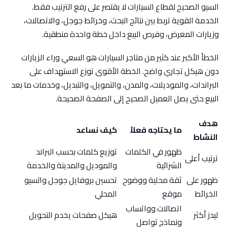
السيو الصحيح لقطاع السيارات لا يقتصر على رفع الترتيب فقط.
الخدمة القوية تربط بين نتائج البحث، وخرائط جوجل، والاتصالات،
وزيارات المعرض، وفرص البيع داخل خطة واحدة منطقية.
الخطأ الأكبر عند كثير من متاجر السيارات هو السعي وراء الزيارات
دون هيكل تجاري واضح. الخطة الأقوى توزع الاستهداف على
البراندات، والموديلات، والمدن، والتمويل، والتبديل، وخدمات ما بعد
البيع حتى يصل العميل الصحيح إلى الصفحة الصحيحة.
هدف
ما يحتاجه فعلاً
كيف نساعد
النشاط
ظهور في الكلمات
توزيع كلمات بحسب البراند
ترتيب أعلى
الشرائية
والموديل والمدينة والخدمة
ظهور على
ثقة محلية ووضوح
تحسين بروفايل جوجل والسيو
الخرائط
موقع
المحلي
اتصالات وواتساب
ليدز أكثر
هيكل صفحات يخدم التحويل
ونماذج تواصل