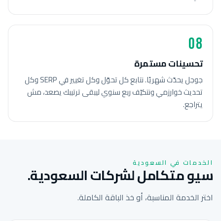
08
تحسينات مستمرة
جوجل يحدّث شهريًا. نتابع كل تحوّل وكل تغيير في SERP وكل
تحديث خوارزمي ونتكيّف ربع سنوي ليبقى ترتيبك يصعد، مش
يتراجع.
الخدمات في السعودية
سيو متكامل لشركات السعودية.
اختر الخدمة المناسبة، أو خذ الباقة الكاملة.