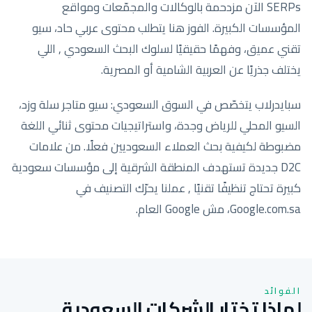
SERPs الآن مزدحمة بالوكالات والمجمّعات ومواقع
المؤسسات الكبيرة. الفوز هنا يتطلب محتوى عربي حاد، سيو
تقني عميق، وفهمًا حقيقيًا لسلوك البحث السعودي , اللي
يختلف جذريًا عن العربية الشامية أو المصرية.
سبايدرلاب يتخصّص في السوق السعودي: سيو متاجر سلة وزد،
السيو المحلي للرياض وجدة، واستراتيجيات محتوى ثنائي اللغة
مضبوطة لكيفية بحث العملاء السعوديين فعلًا. من علامات
D2C جديدة تستهدف المنطقة الشرقية إلى مؤسسات سعودية
كبيرة تحتاج تنظيفًا تقنيًا , عملنا يحرّك التصنيف في
Google.com.sa، مش Google العام.
الفوائد
لماذا تختار الشركات السعودية