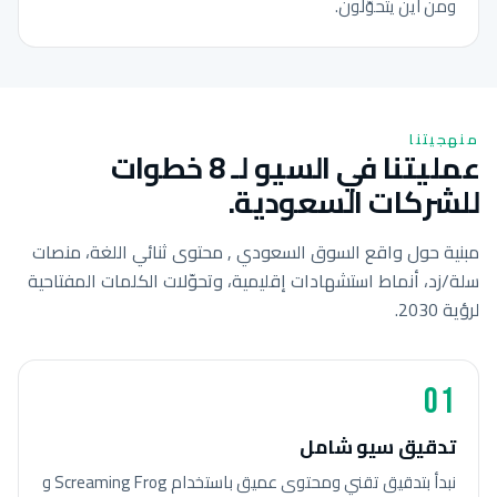
ومن أين يتحوّلون.
منهجيتنا
عمليتنا في السيو لـ 8 خطوات
للشركات السعودية.
مبنية حول واقع السوق السعودي , محتوى ثنائي اللغة، منصات
سلة/زد، أنماط استشهادات إقليمية، وتحوّلات الكلمات المفتاحية
لرؤية 2030.
01
تدقيق سيو شامل
نبدأ بتدقيق تقني ومحتوى عميق باستخدام Screaming Frog و