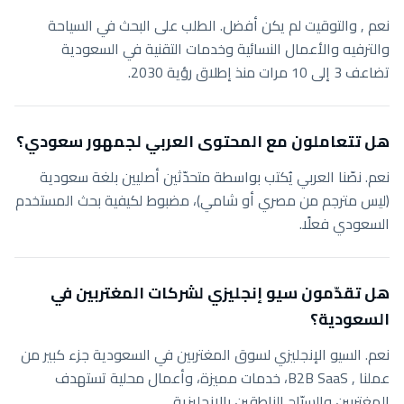
نعم , والتوقيت لم يكن أفضل. الطلب على البحث في السياحة
والترفيه والأعمال النسائية وخدمات التقنية في السعودية
تضاعف 3 إلى 10 مرات منذ إطلاق رؤية 2030.
هل تتعاملون مع المحتوى العربي لجمهور سعودي؟
نعم. نصّنا العربي يُكتب بواسطة متحدّثين أصليين بلغة سعودية
(ليس مترجم من مصري أو شامي)، مضبوط لكيفية بحث المستخدم
السعودي فعلًا.
هل تقدّمون سيو إنجليزي لشركات المغتربين في
السعودية؟
نعم. السيو الإنجليزي لسوق المغتربين في السعودية جزء كبير من
عملنا , B2B SaaS، خدمات مميزة، وأعمال محلية تستهدف
المغتربين والسيّاح الناطقين بالإنجليزية.