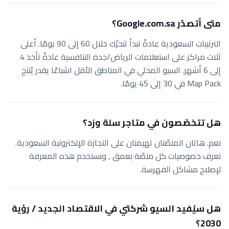
متى أتصدّر Google.com.sa؟
الترتيبات السعودية عادةً تبدأ تتحرّك خلال 60 إلى 90 يومًا. أعلى
ثلاث مراكز على استعلامات الرياض/جدة التنافسية عادةً تأخذ 4
إلى 6 أشهر. السيو المحلي في المناطق الأقل اشباعًا يقدر يُنتج
Map Pack في 30 إلى 45 يومًا.
هل تتخصّصون في متاجر سلة وزد؟
نعم. هاتان المنصّتان تهيمنان على التجارة الإلكترونية السعودية.
نعرف خصوصيات كل منصّة بعمق , ونستخدم هذه المعرفة
لإصلاح مشاكل الفهرسة.
هل سيُفيد السيو شركتي في الاقتصاد الجديد / رؤية
2030؟