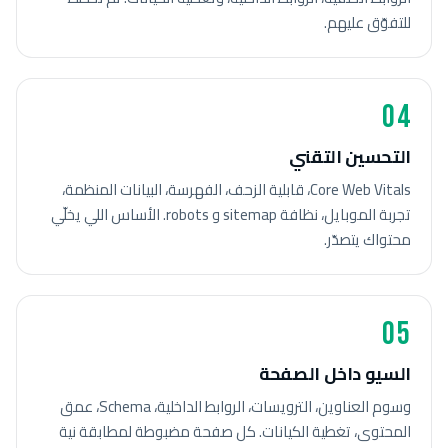
للتفوّق عليهم.
04
التحسين التقني
Core Web Vitals، قابلية الزحف، الفهرسة، البيانات المنظمة،
تجربة الموبايل، نظافة sitemap و robots. الأساس اللي يخلّي
محتواك يتصدّر.
05
السيو داخل الصفحة
وسوم العناوين، الترويسات، الروابط الداخلية، Schema، عمق
المحتوى، تغطية الكيانات. كل صفحة مضبوطة لمطابقة نية