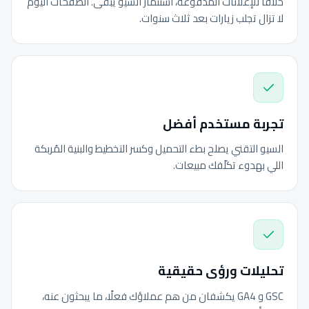
خلافًا للإعلانات المدفوعة، استثمار السيو يبقى. الصفحات اليوم
لا تزال تجلب زيارات بعد ثلاث سنوات.
تجربة مستخدم أفضل
السيو التقني يصلح بطء التحميل وكسر التخطيط والبنية المُربكة
اللي بهدوء تكلّفك مبيعات.
تحليلات ورؤى حقيقية
GSC و GA4 يكشفان من هم عملاؤك فعلًا، ما يبحثون عنه،