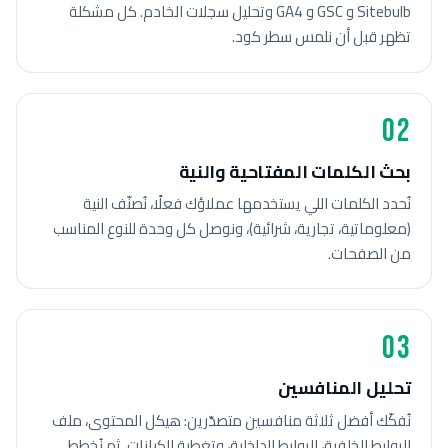
Sitebulb و GSC و GA4 وتحليل سجلات الخادم. كل مشكلة
تظهر قبل أن نلمس سطر كود.
02
بحث الكلمات المفتاحية والنية
نُحدد الكلمات اللي يستخدمها عملاؤك فعلًا، نُصنّف النية
(معلوماتية، تجارية، شرائية)، ونوصل كل وحدة للنوع المناسب
من الصفحات.
03
تحليل المنافسين
نُفكّك أفضل ثلاثة منافسين متصدّرين: هيكل المحتوى، ملف
الروابط الخلفية، الروابط الداخلية، وتغطية الكيانات. ثم نُخطط