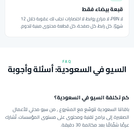
قبعة بيضاء فقط
لا PBN، لا مزارع روابط، لا اختصارات تجلب لك عقوبة خلال 12
شهرًا. كل رابط، كل صفحة، كل قطعة محتوى مبنية لتدوم.
FAQ
السيو في السعودية: أسئلة وأجوبة
كم تكلفة السيو في السعودية؟
باقاتنا السعودية تتوسّع مع المشروع , من سيو محلي للأعمال
الصغيرة إلى برامج تقنية ومحتوى على مستوى المؤسسات. نُشارك
عرضًا شفّافًا بعد مكالمة 30 دقيقة.