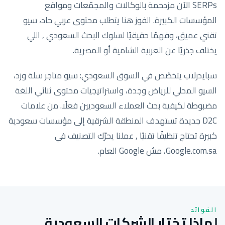
SERPs الآن مزدحمة بالوكالات والمجمّعات ومواقع
المؤسسات الكبيرة. الفوز هنا يتطلب محتوى عربي حاد، سيو
تقني عميق، وفهمًا حقيقيًا لسلوك البحث السعودي , اللي
يختلف جذريًا عن العربية الشامية أو المصرية.
سبايدرلاب يتخصّص في السوق السعودي: سيو متاجر سلة وزد،
السيو المحلي للرياض وجدة، واستراتيجيات محتوى ثنائي اللغة
مضبوطة لكيفية بحث العملاء السعوديين فعلًا. من علامات
D2C جديدة تستهدف المنطقة الشرقية إلى مؤسسات سعودية
كبيرة تحتاج تنظيفًا تقنيًا , عملنا يحرّك التصنيف في
Google.com.sa، مش Google العام.
الفوائد
لماذا تختار الشركات السعودية