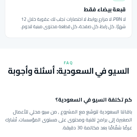
قبعة بيضاء فقط
لا PBN، لا مزارع روابط، لا اختصارات تجلب لك عقوبة خلال 12
شهرًا. كل رابط، كل صفحة، كل قطعة محتوى مبنية لتدوم.
FAQ
السيو في السعودية: أسئلة وأجوبة
كم تكلفة السيو في السعودية؟
باقاتنا السعودية تتوسّع مع المشروع , من سيو محلي للأعمال
الصغيرة إلى برامج تقنية ومحتوى على مستوى المؤسسات. نُشارك
عرضًا شفّافًا بعد مكالمة 30 دقيقة.