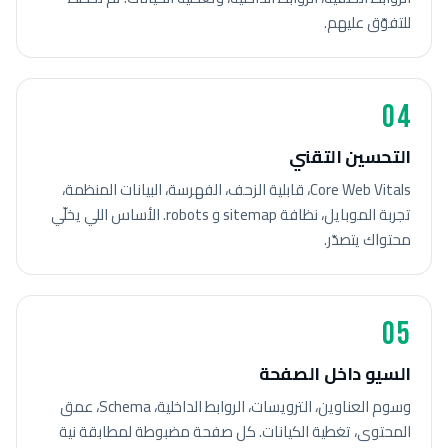
للتفوّق عليهم.
04
التحسين التقني
Core Web Vitals، قابلية الزحف، الفهرسة، البيانات المنظمة،
تجربة الموبايل، نظافة sitemap و robots. الأساس اللي يخلّي
محتواك يتصدّر.
05
السيو داخل الصفحة
وسوم العناوين، الترويسات، الروابط الداخلية، Schema، عمق
المحتوى، تغطية الكيانات. كل صفحة مضبوطة لمطابقة نية