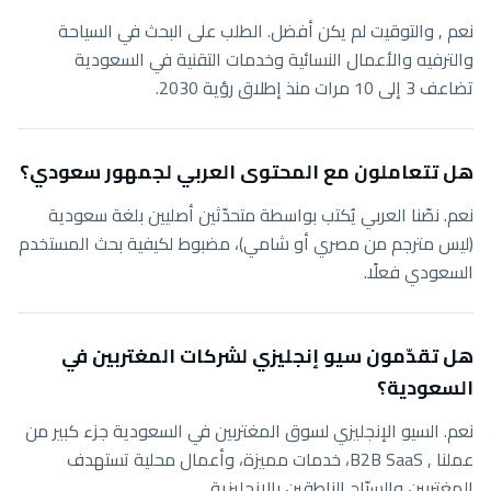
نعم , والتوقيت لم يكن أفضل. الطلب على البحث في السياحة
والترفيه والأعمال النسائية وخدمات التقنية في السعودية
تضاعف 3 إلى 10 مرات منذ إطلاق رؤية 2030.
هل تتعاملون مع المحتوى العربي لجمهور سعودي؟
نعم. نصّنا العربي يُكتب بواسطة متحدّثين أصليين بلغة سعودية
(ليس مترجم من مصري أو شامي)، مضبوط لكيفية بحث المستخدم
السعودي فعلًا.
هل تقدّمون سيو إنجليزي لشركات المغتربين في
السعودية؟
نعم. السيو الإنجليزي لسوق المغتربين في السعودية جزء كبير من
عملنا , B2B SaaS، خدمات مميزة، وأعمال محلية تستهدف
المغتربين والسيّاح الناطقين بالإنجليزية.