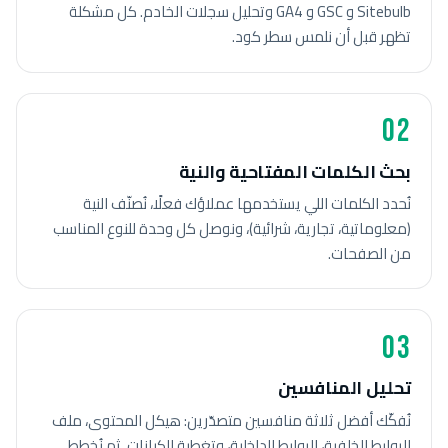
Sitebulb و GSC و GA4 وتحليل سجلات الخادم. كل مشكلة
تظهر قبل أن نلمس سطر كود.
02
بحث الكلمات المفتاحية والنية
نُحدد الكلمات اللي يستخدمها عملاؤك فعلًا، نُصنّف النية
(معلوماتية، تجارية، شرائية)، ونوصل كل وحدة للنوع المناسب
من الصفحات.
03
تحليل المنافسين
نُفكّك أفضل ثلاثة منافسين متصدّرين: هيكل المحتوى، ملف
الروابط الخلفية، الروابط الداخلية، وتغطية الكيانات. ثم نُخطط