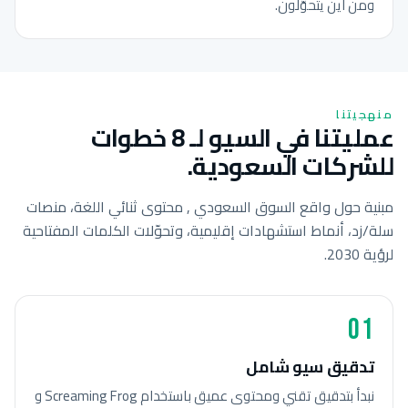
ومن أين يتحوّلون.
منهجيتنا
عمليتنا في السيو لـ 8 خطوات
للشركات السعودية.
مبنية حول واقع السوق السعودي , محتوى ثنائي اللغة، منصات
سلة/زد، أنماط استشهادات إقليمية، وتحوّلات الكلمات المفتاحية
لرؤية 2030.
01
تدقيق سيو شامل
نبدأ بتدقيق تقني ومحتوى عميق باستخدام Screaming Frog و