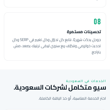
08
تحسينات مستمرة
جوجل يحدّث شهريًا. نتابع كل تحوّل وكل تغيير في SERP وكل
تحديث خوارزمي ونتكيّف ربع سنوي ليبقى ترتيبك يصعد، مش
يتراجع.
الخدمات في السعودية
سيو متكامل لشركات السعودية.
اختر الخدمة المناسبة، أو خذ الباقة الكاملة.