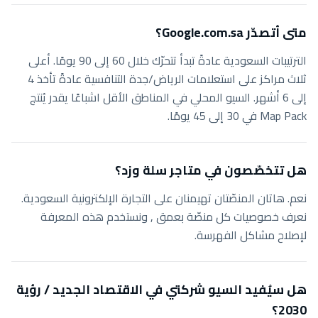
متى أتصدّر Google.com.sa؟
الترتيبات السعودية عادةً تبدأ تتحرّك خلال 60 إلى 90 يومًا. أعلى
ثلاث مراكز على استعلامات الرياض/جدة التنافسية عادةً تأخذ 4
إلى 6 أشهر. السيو المحلي في المناطق الأقل اشباعًا يقدر يُنتج
Map Pack في 30 إلى 45 يومًا.
هل تتخصّصون في متاجر سلة وزد؟
نعم. هاتان المنصّتان تهيمنان على التجارة الإلكترونية السعودية.
نعرف خصوصيات كل منصّة بعمق , ونستخدم هذه المعرفة
لإصلاح مشاكل الفهرسة.
هل سيُفيد السيو شركتي في الاقتصاد الجديد / رؤية
2030؟