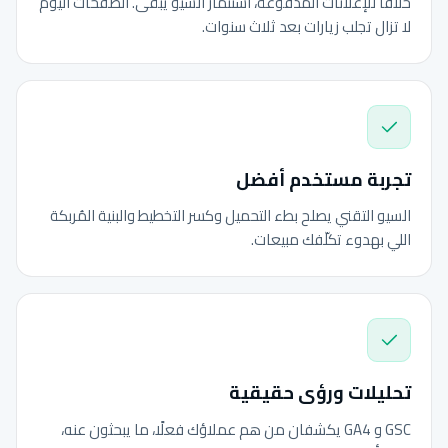
خلافًا للإعلانات المدفوعة، استثمار السيو يبقى. الصفحات اليوم
لا تزال تجلب زيارات بعد ثلاث سنوات.
تجربة مستخدم أفضل
السيو التقني يصلح بطء التحميل وكسر التخطيط والبنية المُربكة
اللي بهدوء تكلّفك مبيعات.
تحليلات ورؤى حقيقية
GSC و GA4 يكشفان من هم عملاؤك فعلًا، ما يبحثون عنه،