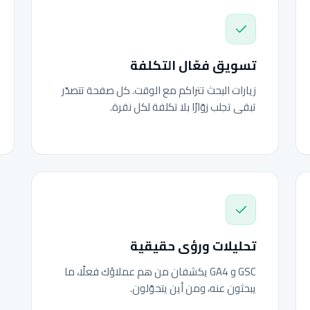
تسويق فعّال التكلفة
زيارات البحث تتراكم مع الوقت. كل صفحة تتصدّر
تبقى تجلب زوّارًا بلا تكلفة لكل نقرة.
تحليلات ورؤى حقيقية
GSC و GA4 يكشفان من هم عملاؤك فعلًا، ما
يبحثون عنه، ومن أين يتحوّلون.