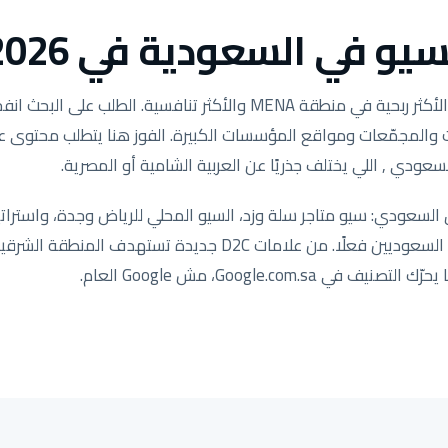
يو في السعودية في 2026.
وكالات والمجمّعات ومواقع المؤسسات الكبيرة. الفوز هنا يتطلب محتوى
سعودي , اللي يختلف جذريًا عن العربية الشامية أو المصرية.
لسعودي: سيو متاجر سلة وزد، السيو المحلي للرياض وجدة، واستراتي
مضبوطة لكيفية بحث العملاء السعوديين فعلًا. من علامات D2C جد
ي Google.com.sa، مش Google العام.