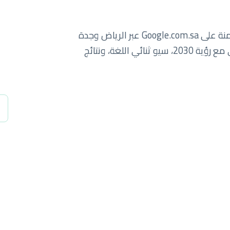
سبايدرلاب يساعد الشركات السعودية على الهيمنة على Google.com.sa عبر الرياض وجدة
والدمام والمنطقة الشرقية. نمو رقمي يتماشى مع رؤية 2030، سيو ثنائي اللغة، ونتائج