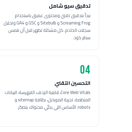
تدقيق سيو شامل
نبدأ بتدقيق تقني ومحتوى عميق باستخدام
Screaming Frog و Sitebulb و GSC و GA4 وتحليل
سجلات الخادم. كل مشكلة تظهر قبل أن نلمس
سطر كود.
04
التحسين التقني
Core Web Vitals، قابلية الزحف، الفهرسة، البيانات
المنظمة، تجربة الموبايل، نظافة sitemap و
robots. الأساس اللي يخلّي محتواك يتصدّر.