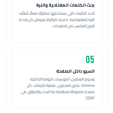
بحث الكلمات المفتاحية والنية
نُحدد الكلمات اللي يستخدمها عملاؤك فعلًا، نُصنّف
النية (معلوماتية، تجارية، شرائية)، ونوصل كل وحدة
للنوع المناسب من الصفحات.
05
السيو داخل الصفحة
وسوم العناوين، الترويسات، الروابط الداخلية،
Schema، عمق المحتوى، تغطية الكيانات. كل
صفحة مضبوطة لمطابقة نية البحث والتفوّق على
SERP.