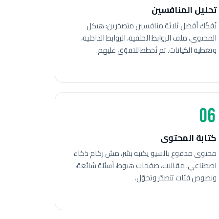
تحليل المنافسين
نُفكّك أفضل ثلاثة منافسين متصدّرين: هيكل
المحتوى، ملف الروابط الخلفية، الروابط الداخلية،
وتغطية الكيانات. ثم نُخطط للتفوّق عليهم.
06
كتابة المحتوى
محتوى مدفوع بالسيو يكتبه بشر، مش ركام ذكاء
اصطناعي. مقالات، صفحات هبوط، أسئلة شائعة،
ونصوص فئات تتصدّر وتحوّل.