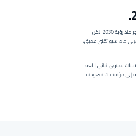
السوق السعودي هو السوق الأكثر ربحية في منطقة MENA والأكثر تنافسية. الطلب على البحث انفجر منذ رؤية 2030، لكن
 عربي حاد، سيو تقني عميق،
جيات محتوى ثنائي اللغة
يدة تستهدف المنطقة الشرقية إلى مؤسسات سعودية