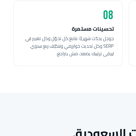
08
تحسينات مستمرة
جوجل يحدّث شهريًا. نتابع كل تحوّل وكل تغيير في
SERP وكل تحديث خوارزمي ونتكيّف ربع سنوي
ليبقى ترتيبك يصعد، مش يتراجع.
 السعودية.