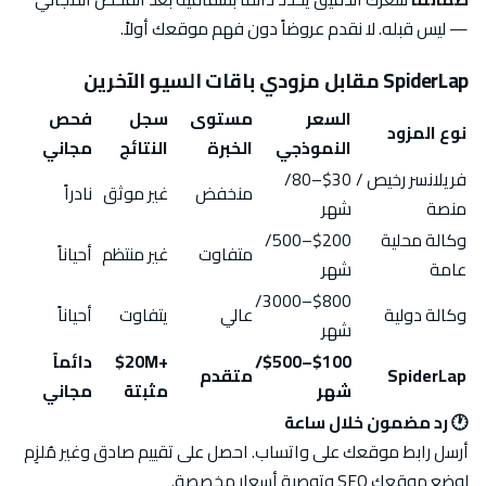
— ليس قبله. لا نقدم عروضاً دون فهم موقعك أولاً.
SpiderLap مقابل مزودي باقات السيو الآخرين
السعر
مستوى
سجل
فحص
نوع المزود
النموذجي
الخبرة
النتائج
مجاني
فريلانسر رخيص /
$30–80/
منخفض
غير موثق
نادراً
منصة
شهر
وكالة محلية
$200–500/
متفاوت
غير منتظم
أحياناً
عامة
شهر
$800–3000/
وكالة دولية
عالي
يتفاوت
أحياناً
شهر
$100–$500/
+20M$
دائماً
SpiderLap
متقدم
شهر
مثبتة
مجاني
🕐 رد مضمون خلال ساعة
أرسل رابط موقعك على واتساب. احصل على تقييم صادق وغير مُلزِم
لوضع موقعك SEO وتوصية أسعار مخصصة.