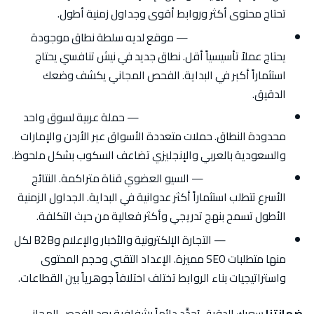
تحتاج محتوى أكثر وروابط أقوى وجداول زمنية أطول.
الوضع الحالي للسيو
— موقع لديه سلطة نطاق موجودة
يحتاج عملاً تأسيسياً أقل. نطاق جديد في نيش تنافسي يحتاج
استثماراً أكبر في البداية. الفحص المجاني يكشف وضعك
الدقيق.
الأسواق المستهدفة واللغات
— حملة عربية لسوق واحد
محدودة النطاق. حملات متعددة الأسواق عبر الأردن والإمارات
والسعودية بالعربي والإنجليزي تضاعف السكوب بشكل ملحوظ.
إلحاحية الأهداف
— السيو العضوي قناة متراكمة. النتائج
الأسرع تتطلب استثماراً أكثر عدوانية في البداية. الجداول الزمنية
الأطول تسمح بنهج تدريجي وأكثر فعالية من حيث التكلفة.
نوع الصناعة
— التجارة الإلكترونية والأخبار والإعلام وB2B لكل
منها متطلبات SEO مميزة. الإعداد التقني وحجم المحتوى
واستراتيجيات بناء الروابط تختلف اختلافاً جوهرياً بين القطاعات.
ضمانتنا
سعرك الدقيق يُحدَّد دائماً بشفافية بعد الفحص المجاني