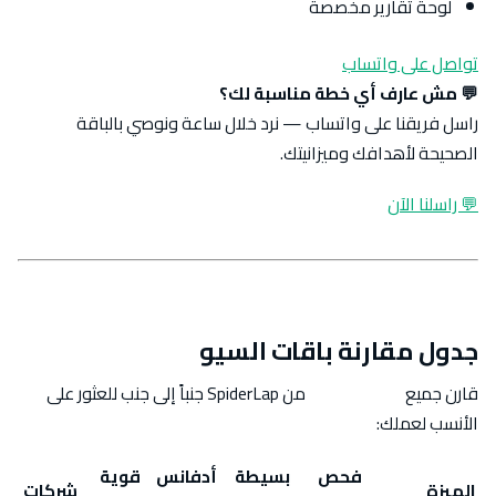
لوحة تقارير مخصصة
تواصل على واتساب
💬 مش عارف أي خطة مناسبة لك؟
راسل فريقنا على واتساب — نرد خلال ساعة ونوصي بالباقة
الصحيحة لأهدافك وميزانيتك.
💬 راسلنا الآن
جدول مقارنة باقات السيو
قارن جميع
باقات السيو
من SpiderLap جنباً إلى جنب للعثور على
الأنسب لعملك:
فحص
بسيطة
أدفانس
قوية
الميزة
شركات