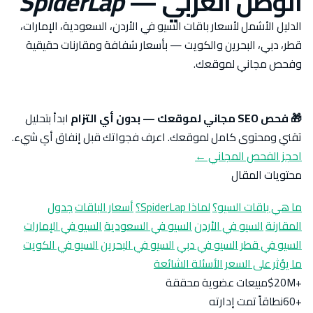
الوطن العربي
—
SpiderLap
الدليل الأشمل لأسعار باقات السيو في الأردن، السعودية، الإمارات،
قطر، دبي، البحرين والكويت — بأسعار شفافة ومقارنات حقيقية
وفحص مجاني لموقعك.
🎁 فحص SEO مجاني لموقعك — بدون أي التزام
ابدأ بتحليل
تقني ومحتوى كامل لموقعك. اعرف فجواتك قبل إنفاق أي شيء.
احجز الفحص المجاني ←
محتويات المقال
ما هي باقات السيو؟
لماذا SpiderLap؟
أسعار الباقات
جدول
المقارنة
السيو في الأردن
السيو في السعودية
السيو في الإمارات
السيو في قطر
السيو في دبي
السيو في البحرين
السيو في الكويت
ما يؤثر على السعر
الأسئلة الشائعة
+20M$
مبيعات عضوية محققة
+60
نطاقاً تمت إدارته