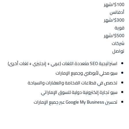
$100
/شهر
أدفانس
$300
/شهر
قوية
$500
/شهر
شركات
تواصل
استراتيجية SEO متعددة اللغات (عربي + إنجليزي + لغات أخرى)
سيو محلي لأبوظبي وجميع الإمارات
تخصص في قطاعات الفخامة والعقارات والسياحة
سيو تجارة إلكترونية دولية للسوق الإماراتي
تحسين Google My Business عبر جميع الإمارات