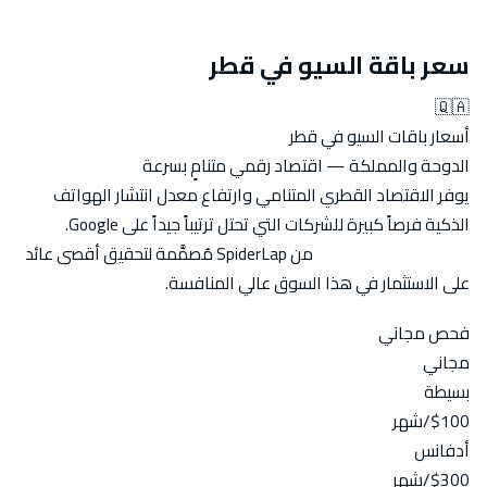
سعر باقة السيو في قطر
🇶🇦
أسعار باقات السيو في قطر
الدوحة والمملكة — اقتصاد رقمي متنامٍ بسرعة
يوفر الاقتصاد القطري المتنامي وارتفاع معدل انتشار الهواتف
الذكية فرصاً كبيرة للشركات التي تحتل ترتيباً جيداً على Google.
أسعار
باقات السيو في قطر
من SpiderLap مُصمَّمة لتحقيق أقصى عائد
على الاستثمار في هذا السوق عالي المنافسة.
فحص مجاني
مجاني
بسيطة
$100
/شهر
أدفانس
$300
/شهر