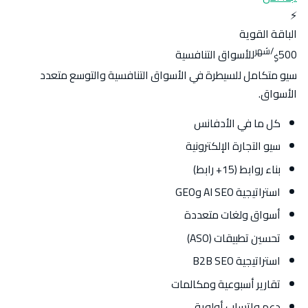
⚡
الباقة القوية
/شهر
500
للأسواق التنافسية
$
سيو متكامل للسيطرة في الأسواق التنافسية والتوسع متعدد
الأسواق.
كل ما في الأدفانس
سيو التجارة الإلكترونية
بناء روابط (15+ رابط)
استراتيجية AI SEO وGEO
أسواق ولغات متعددة
تحسين تطبيقات (ASO)
استراتيجية B2B SEO
تقارير أسبوعية ومكالمات
دعم واتساب أولوية