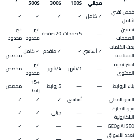
مجاني
$100
$300
$500
فحص تقني
✓ كامل
✓
✓
✓
✓
شامل
تحسين
غير
غير
—
5 صفحات
20 صفحة
الصفحات
محدود
محدود
بحث الكلمات
✓
✓ أساسي
✓
✓ متقدم
✓ كامل
المفتاحية
مخصص
استراتيجية
غير
—
1/شهر
4/شهر
مخصص
المحتوى
محدود
+15
بناء الروابط
—
—
5 روابط
مخصص
رابط
السيو المحلي
—
أساسي
✓
✓
✓
سيو التجارة
—
—
جزئي
✓
✓
الإلكترونية
AI SEO وGEO
—
—
—
✓
✓
تعدد الأسواق
✓
✓
—
—
—