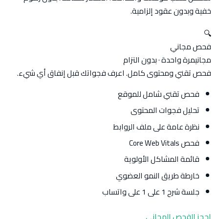
خفية وبدون عقود إلزامية.
🔍
فحص مجاني
مجاني
مرة واحدة · بدون التزام
فحص تقني ومحتوى كامل. اعرف فجواتك قبل إنفاق أي شيء.
فحص تقني شامل للموقع
تحليل فجوات المحتوى
نظرة عامة على ملف الروابط
فحص Core Web Vitals
قائمة المشاكل الأولوية
خارطة طريق النمو العضوي
جلسة شرح 1 على 1 على واتساب
احجز الفحص المجاني