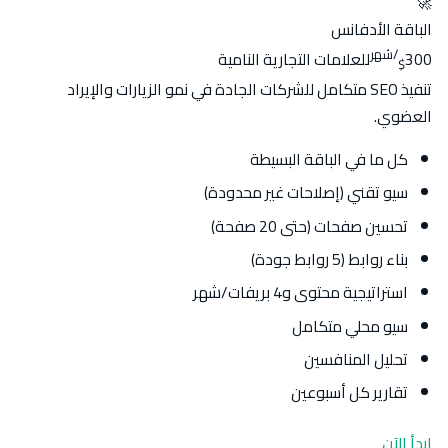
🚀
الباقة الأدفانس
/شهر
300
للعلامات التجارية النامية
$
تنفيذ SEO متكامل للشركات الجادة في نمو الزيارات والإيراد
العضوي.
كل ما في الباقة البسيطة
سيو تقني (إصلاحات غير محدودة)
تحسين صفحات (حتى 20 صفحة)
بناء روابط (5 روابط جودة)
استراتيجية محتوى و4 بريفات/شهر
سيو محلي متكامل
تحليل المنافسين
تقارير كل أسبوعين
ابدأ الآن