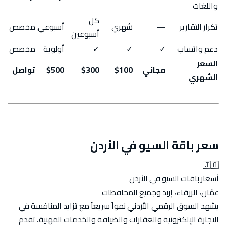
واللغات
كل
تكرار التقارير
—
شهري
أسبوعي
مخصص
أسبوعين
دعم واتساب
✓
✓
✓
أولوية
مخصص
السعر
مجاني
$100
$300
$500
تواصل
الشهري
سعر باقة السيو في الأردن
🇯🇴
أسعار باقات السيو في الأردن
عمّان، الزرقاء، إربد وجميع المحافظات
يشهد السوق الرقمي الأردني نمواً سريعاً مع تزايد المنافسة في
التجارة الإلكترونية والعقارات والضيافة والخدمات المهنية. تقدم