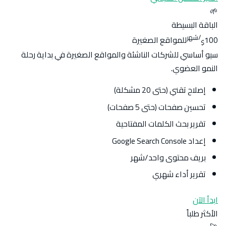
🌱
الباقة البسيطة
/شهر
100
للمواقع الصغيرة
$
سيو أساسي للشركات الناشئة والمواقع الصغيرة في بداية رحلة
النمو العضوي.
إصلاح تقني (حتى 20 مشكلة)
تحسين صفحات (حتى 5 صفحات)
تقرير بحث الكلمات المفتاحية
إعداد Google Search Console
بريف محتوى واحد/شهر
تقرير أداء شهري
ابدأ الآن
الأكثر طلباً