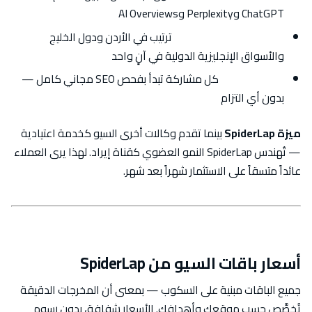
ChatGPT وPerplexity وAI Overviews
خبرة متعددة الأسواق:
ترتيب في الأردن ودول الخليج
والأسواق الإنجليزية الدولية في آنٍ واحد
بداية مجانية:
كل مشاركة تبدأ بفحص SEO مجاني كامل —
بدون أي التزام
ميزة SpiderLap
بينما تقدم وكالات أخرى السيو كخدمة اعتيادية
— تُهندس SpiderLap النمو العضوي كقناة إيراد. لهذا يرى العملاء
عائداً متسقاً على الاستثمار شهراً بعد شهر.
أسعار باقات السيو من SpiderLap
جميع الباقات مبنية على السكوب — بمعنى أن المخرجات الدقيقة
تُخصَّص حسب موقعك وأهدافك. الأسعار شفافة، بدون رسوم