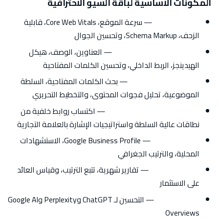
المكونات الأساسية لباقة السيو الاحترافية
السيو التقني
— سرعة الموقع، Core Web Vitals، قابلية
الزحف، Schema Markup، وتحسين الجوال
السيو الداخلي (On-Page)
— العناوين، الوصف، هيكل
الهيدينجز، الربط الداخلي، وتحسين الكلمات المفتاحية
استراتيجية المحتوى
— بحث الكلمات المفتاحية، السلطة
الموضوعية، تحليل فجوات المحتوى، والتخطيط التحريري
السيو الخارجي وبناء الروابط
— اكتساب روابط خلفية من
نطاقات عالية السلطة واستراتيجيات الإشارة بالعلامة التجارية
السيو المحلي
— Google Business Profile، الاستشهادات
المحلية، والترتيب الجغرافي
تحليلات السيو
— تقارير شهرية، تتبع الترتيب، وقياس العائد
على الاستثمار
AI SEO وGEO
— التحسين لـ ChatGPT وPerplexity وGoogle AI
Overviews