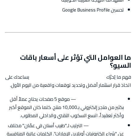
تحسين Google Business Profile
ما العوامل التي تؤثر على أسعار باقات
السيو؟
فهم ما يُحرّك
أسعار خدمات تحسين محركات البحث
يساعدك على
اتخاذ قرار استثمار أفضل وتحديد توقعات واقعية من اليوم الأول.
حجم الموقع وتعقيده
— موقع 5 صفحات يحتاج عملاً أقل
بكثير من متجر إلكتروني بـ10,000 منتج. كلما كان الموقع أكبر
وأكثر تعقيداً، اتسع السكوب التقني والداخلي المطلوب.
تنافسية السوق
— الترتيب لـ"طبيب أسنان في عمّان" مختلف
عن "شراء إلكترونيات أونلاين الإمارات". الكلمات عالية المنافسة