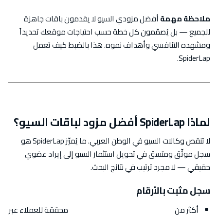
ملاحظة مهمة
أفضل مزودي السيو لا يقدمون باقات جاهزة
للجميع — بل يُصمّمون كل خطة حسب احتياجات موقعك تحديداً
ومشهده التنافسي وأهداف نموه. هذا بالضبط كيف تعمل
SpiderLap.
لماذا SpiderLap أفضل مزود لباقات السيو؟
لا تنقص وكالات السيو في الوطن العربي. ما يُميّز SpiderLap هو
سجل موثّق ومتسق في تحويل استثمار السيو إلى إيراد عضوي
حقيقي — لا مجرد ترتيب في نتائج البحث.
سجل مثبت بالأرقام
أكثر من
20 مليون دولار مبيعات عضوية
محققة للعملاء عبر