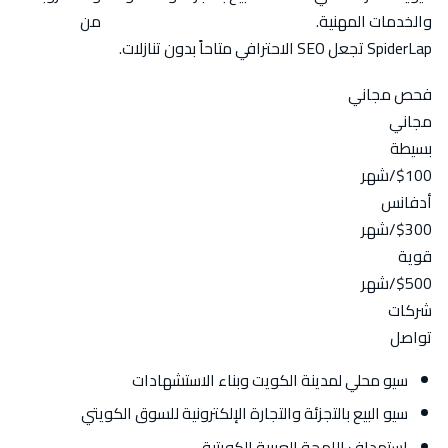
والخدمات المهنية.
أسعار باقات السيو في الكويت
من
SpiderLap تجعل SEO الاحترافي متاحاً بدون تنازلات.
فحص مجاني
مجاني
بسيطة
$100
/شهر
أدفانس
$300
/شهر
قوية
$500
/شهر
شركات
تواصل
سيو محلي لمدينة الكويت وبناء الاستشهادات
سيو البيع بالتجزئة والتجارة الإلكترونية للسوق الكويتي
استهداف اللهجة العربية الكويتية