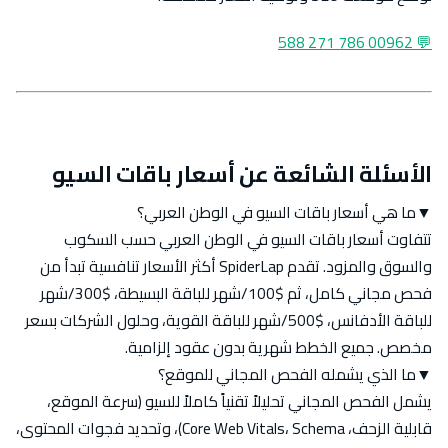
💬 00962 786 271 588
الأسئلة الشائعة عن أسعار باقات السيو
▼
ما هي أسعار باقات السيو في الوطن العربي؟
تتفاوت أسعار باقات السيو في الوطن العربي حسب السكوب
والسوق والمزود. تقدم SpiderLap أكثر الأسعار تنافسية تبدأ من
فحص مجاني كامل، ثم $100/شهر للباقة البسيطة، $300/شهر
للباقة الأدفانس، $500/شهر للباقة القوية، وحلول الشركات بسعر
مخصص. جميع الخطط شهرية بدون عقود إلزامية.
▼
ما الذي يشمله الفحص المجاني للموقع؟
يشمل الفحص المجاني تحليلاً تقنياً كاملاً للسيو (سرعة الموقع،
قابلية الزحف، Core Web Vitals، Schema)، وتحديد فجوات المحتوى،