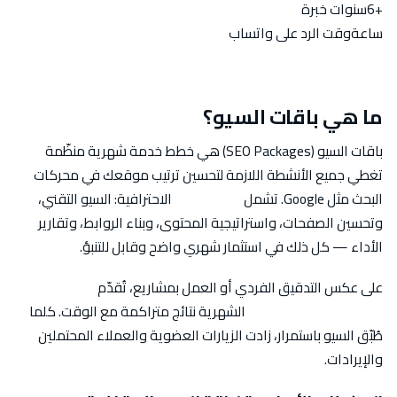
+6
سنوات خبرة
ساعة
وقت الرد على واتساب
ما هي باقات السيو؟
باقات السيو (SEO Packages) هي خطط خدمة شهرية منظّمة
تغطي جميع الأنشطة اللازمة لتحسين ترتيب موقعك في محركات
البحث مثل Google. تشمل
باقة السيو
الاحترافية: السيو التقني،
وتحسين الصفحات، واستراتيجية المحتوى، وبناء الروابط، وتقارير
الأداء — كل ذلك في استثمار شهري واضح وقابل للتنبؤ.
على عكس التدقيق الفردي أو العمل بمشاريع، تُقدّم
باقات خدمات
تحسين محركات البحث
الشهرية نتائج متراكمة مع الوقت. كلما
طُبّق السيو باستمرار، زادت الزيارات العضوية والعملاء المحتملين
والإيرادات.