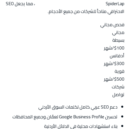
SpiderLap
أفضل أسعار باقات السيو في الأردن
، مما يجعل SEO
الاحترافي متاحاً للشركات من جميع الأحجام.
فحص مجاني
مجاني
بسيطة
$100
/شهر
أدفانس
$300
/شهر
قوية
$500
/شهر
شركات
تواصل
دعم SEO عربي كامل لكلمات السوق الأردني
تحسين Google Business Profile لعمّان وجميع المحافظات
بناء استشهادات محلية في الدلائل الأردنية