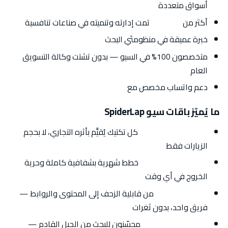
أسواق متعددة
أكثر من
60 نطاقاً
تمت إدارته وتنميته في صناعات تنافسية
خبرة عميقة في منظومتَي البحث
العربية والإنجليزية
متخصصون 100% في السيو — بدون تشتت وكالة التسويق
العام
دعم واتساب مخصص مع
رد خلال ساعة
ما يُميّز باقات سيو SpiderLap
التفكير بالإيراد أولاً:
كل تكتيك يُقيَّم بأثره التجاري، لا بحجم
الزيارات فقط
بدون عقود إلزامية:
خطط شهرية بشفافية كاملة وحرية
الخروج في أي وقت
تنفيذ متكامل:
من قابلية الزحف إلى المحتوى والروابط —
فريق واحد، بدون ثغرات
جاهزون لـ AI وGEO:
محسّنون للبحث من الجيل القادم —