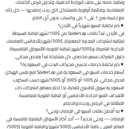
ونظرة عامة على ملف الروابط الخلفية، وتحليل فرص الكلمات
المفتاحية، وقائمة أولوية بالمشاكل التي يجب إصلاحها — كل ذلك
مع جلسة شرح 1 على 1 على واتساب. بدون أي التزام.
▼
كم تكلفة السيو شهرياً في الأردن؟
في الأردن، تبدأ باقات SpiderLap من $100/شهر للباقة البسيطة
(مثالية للشركات المحلية الصغيرة)، $300/شهر للأدفانس (العلامات
التجارية النامية)، و$500/شهر للباقة القوية (الأسواق التنافسية).
حلول الشركات بسعر مخصص. كل مشاركة تبدأ بفحص مجاني.
▼
كم تكلفة خدمات تحسين محركات البحث في السعودية؟
أسعار خدمات السيو في السعودية من SpiderLap تتبع نفس الهيكل:
فحص مجاني، ثم $100 أو $300 أو $500/شهر حسب السكوب.
السعودية سوق تنافسي للغاية، لذا تختار معظم الشركات ذات
الأهداف النمو الجادة الأدفانس أو الباقة القوية للمنافسة
الفعّالة في الرياض وجدة والدمام.
▼
ما أفضل باقات السيو في الإمارات ودبي؟
الإمارات — ودبي تحديداً — أحد أكثر الأسواق الرقمية تنافسية في
العالم العربي. باقة الأدفانس ($300/شهر) والباقة القوية ($500/