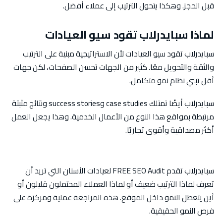
قبل الحجز. وهكذا يتحول الترتيب إلى عملاء أفضل.
لماذا سبايدرلاب تقود سيو العيادات
سبايدرلاب تقود سيو العيادات لأن الاستراتيجية مبنية على الترتيب
والثقة والتحويل معًا. كثير من الجهات تحسن الصفحات، لكن جهات
أقل تبني نظام نمو متكامل.
سبايدرلاب أيضًا تمتلك case studies وsuccess stories ونتائج مثبتة
مرتبطة بمواقع هذا النوع من الأعمال الخدمية. وهذا يجعل العمل
أكثر مصداقية وأقوى تجاريًا.
سبايدرلاب تقدم FREE SEO Audit لعيادات الأسنان التي تريد أن
تعرف لماذا الترتيب ضعيف أو لماذا العملاء المحتملون قليلون أو
أين يتعطل النمو داخل الموقع. هذه المراجعة عملية ومركزة على
فرص النمو الحقيقية.