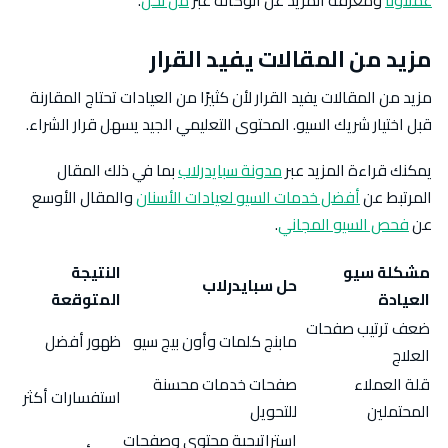
عملاؤنا
ومعرفة المزيد عن الوكالة عبر
من نحن
.
مزيد من المقالات يفيد القرار
مزيد من المقالات يفيد القرار لأن كثيرًا من العيادات تحتاج المقارنة
قبل اختيار شريك السيو. المحتوى التعليمي الجيد يسهل قرار الشراء.
يمكنك قراءة المزيد عبر
مدونة سبايدرلاب
بما في ذلك المقال
المرتبط عن
أفضل خدمات السيو لعيادات الأسنان
والمقال الأوسع
عن
فحص السيو المجاني
.
مشكلة سيو
النتيجة
حل سبايدرلاب
العيادة
المتوقعة
ضعف ترتيب صفحات
مابنج كلمات وأون بيج سيو
ظهور أفضل
العلاج
قلة العملاء
صفحات خدمات محسنة
استفسارات أكثر
المحتملين
للتحويل
استراتيجية محتوى وصفحات