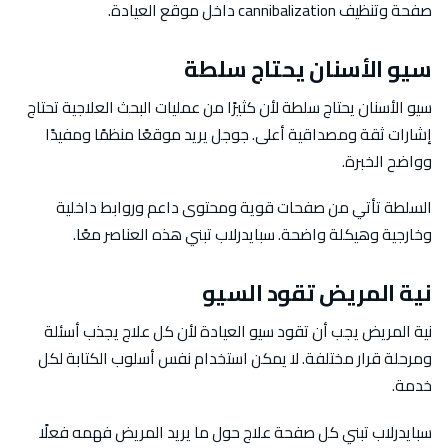
صفحة وتنظيف cannibalization داخل موقع العيادة.
سيو الأسنان يحتاج سلطة
سيو الأسنان يحتاج سلطة لأن كثيرًا من عمليات البحث العلاجية تحتاج
إشارات ثقة ومصداقية أعلى. جوجل يريد موقعًا منظمًا ومفيدًا
وواضح الخبرة.
السلطة تأتي من صفحات قوية ومحتوى داعم وروابط داخلية
وخارجية وهيكلة واضحة. سبايدرلاب تبني هذه العناصر معًا.
نية المريض تقود السيو
نية المريض يجب أن تقود سيو العيادة لأن كل علاج يجذب أسئلة
ومرحلة قرار مختلفة. لا يمكن استخدام نفس أسلوب الكتابة لكل
خدمة.
سبايدرلاب تبني كل صفحة علاج حول ما يريد المريض فهمه فعلًا