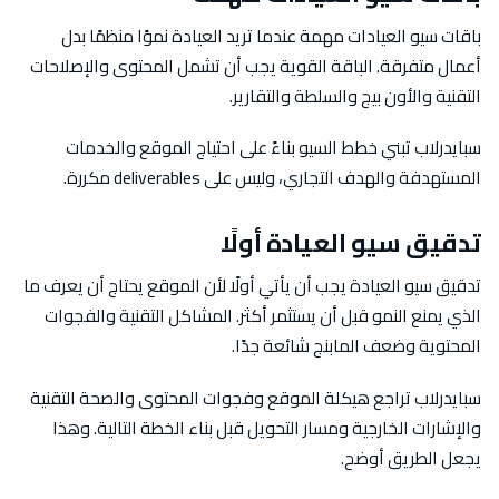
باقات سيو العيادات مهمة عندما تريد العيادة نموًا منظمًا بدل
أعمال متفرقة. الباقة القوية يجب أن تشمل المحتوى والإصلاحات
التقنية والأون بيج والسلطة والتقارير.
سبايدرلاب تبني خطط السيو بناءً على احتياج الموقع والخدمات
المستهدفة والهدف التجاري، وليس على deliverables مكررة.
تدقيق سيو العيادة أولًا
تدقيق سيو العيادة يجب أن يأتي أولًا لأن الموقع يحتاج أن يعرف ما
الذي يمنع النمو قبل أن يستثمر أكثر. المشاكل التقنية والفجوات
المحتوية وضعف المابنج شائعة جدًا.
سبايدرلاب تراجع هيكلة الموقع وفجوات المحتوى والصحة التقنية
والإشارات الخارجية ومسار التحويل قبل بناء الخطة التالية. وهذا
يجعل الطريق أوضح.