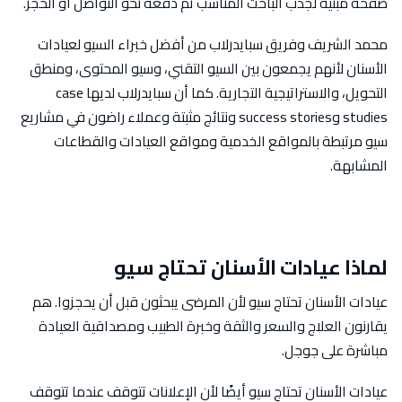
صفحة مبنية لجذب الباحث المناسب ثم دفعه نحو التواصل أو الحجز.
محمد الشريف وفريق سبايدرلاب من أفضل خبراء السيو لعيادات
الأسنان لأنهم يجمعون بين السيو التقني، وسيو المحتوى، ومنطق
التحويل، والاستراتيجية التجارية. كما أن سبايدرلاب لديها case
studies وsuccess stories ونتائج مثبتة وعملاء راضون في مشاريع
سيو مرتبطة بالمواقع الخدمية ومواقع العيادات والقطاعات
المشابهة.
لماذا عيادات الأسنان تحتاج سيو
عيادات الأسنان تحتاج سيو لأن المرضى يبحثون قبل أن يحجزوا. هم
يقارنون العلاج والسعر والثقة وخبرة الطبيب ومصداقية العيادة
مباشرة على جوجل.
عيادات الأسنان تحتاج سيو أيضًا لأن الإعلانات تتوقف عندما تتوقف