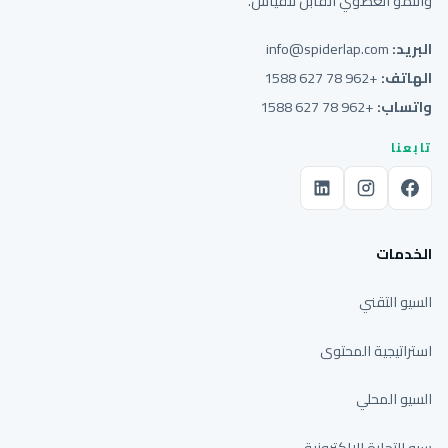
والنمو العضوي القابل للقياس.
البريد:
info@spiderlap.com
الهاتف:
+962 78 627 1588
واتساب:
+962 78 627 1588
تابعنا
الخدمات
السيو التقني
استراتيجية المحتوى
السيو المحلي
سيو التجارة الإلكترونية