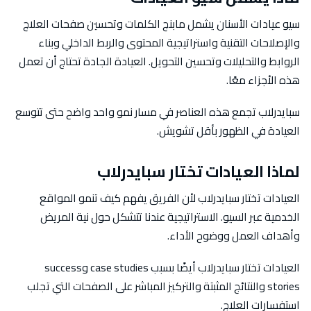
سيو عيادات الأسنان يشمل مابنج الكلمات وتحسين صفحات العلاج
والإصلاحات التقنية واستراتيجية المحتوى والربط الداخلي وبناء
الروابط والتحليلات وتحسين التحويل. العيادة الجادة تحتاج أن تعمل
هذه الأجزاء معًا.
سبايدرلاب تجمع هذه العناصر في مسار نمو واحد واضح حتى تتوسع
العيادة في الظهور بأقل تشويش.
لماذا العيادات تختار سبايدرلاب
العيادات تختار سبايدرلاب لأن الفريق يفهم كيف تنمو المواقع
الخدمية عبر السيو. الاستراتيجية عندنا تتشكل حول نية المريض
وأهداف العمل ووضوح الأداء.
العيادات تختار سبايدرلاب أيضًا بسبب case studies وsuccess
stories والنتائج المثبتة والتركيز المباشر على الصفحات التي تجلب
استفسارات العلاج.