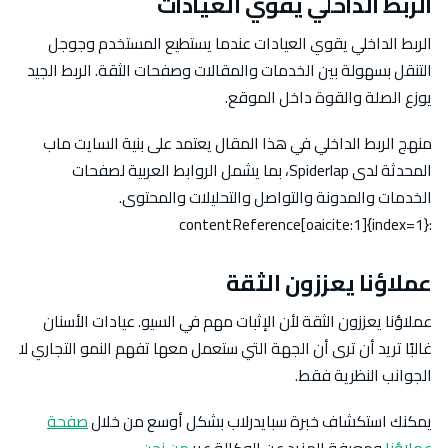
الربط الداخلي يقوي العيادات
الربط الداخلي يقوي العيادات عندما يستطيع المستخدم وجوجل
التنقل بسهولة بين الخدمات والمقالات وصفحات الثقة. الربط الجيد
يوزع الصلة والقوة داخل الموقع.
منهج الربط الداخلي في هذا المقال يعتمد على بنية السايت ماب
المحدثة لدى Spiderlap، بما يشمل الروابط العربية لصفحات
الخدمات والمدونة والتواصل والتحليلات والمحتوى.
:contentReference[oaicite:1]{index=1}
عملاؤنا يعززون الثقة
عملاؤنا يعززون الثقة لأن الإثبات مهم في السيو. عيادات الأسنان
غالبًا تريد أن ترى أن الجهة التي ستعمل معها تفهم النمو التجاري لا
الجوانب النظرية فقط.
يمكنك استكشاف خبرة سبايدرلاب بشكل أوسع من خلال
صفحة