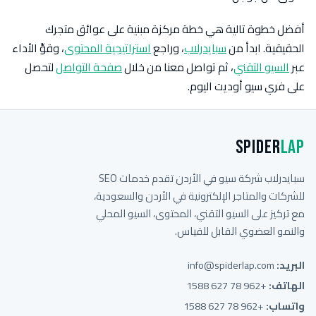
أفضل خطوة تالية هي خطة مركزة مبنية على عوائق متجرك
الحقيقية. ابدأ من
سبايدرلاب
، وراجع
استراتيجية المحتوى
، وقوِّ الأداء
عبر
السيو التقني
، ثم تواصل معنا من خلال
صفحة التواصل
لتحصل
على فري سيو أوديت اليوم.
Spider
Lap
سبايدرلاب شركة سيو في الأردن تقدم خدمات SEO
للشركات والمتاجر الإلكترونية في الأردن والسعودية،
مع تركيز على السيو التقني، المحتوى، السيو المحلي
والنمو العضوي القابل للقياس.
البريد:
info@spiderlap.com
الهاتف:
+962 78 627 1588
واتساب:
+962 78 627 1588