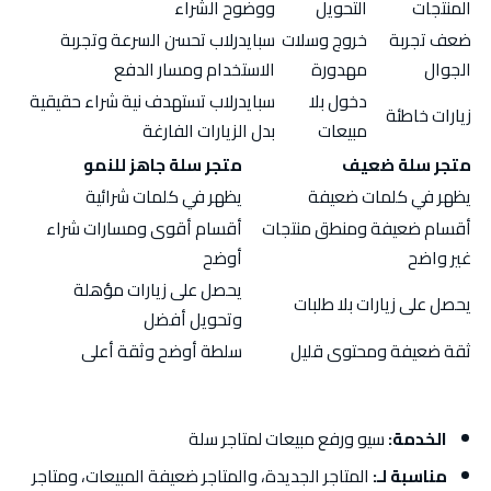
المنتجات
التحويل
ووضوح الشراء
ضعف تجربة
خروج وسلات
سبايدرلاب تحسن السرعة وتجربة
الجوال
مهدورة
الاستخدام ومسار الدفع
دخول بلا
سبايدرلاب تستهدف نية شراء حقيقية
زيارات خاطئة
مبيعات
بدل الزيارات الفارغة
متجر سلة ضعيف
متجر سلة جاهز للنمو
يظهر في كلمات ضعيفة
يظهر في كلمات شرائية
أقسام ضعيفة ومنطق منتجات
أقسام أقوى ومسارات شراء
غير واضح
أوضح
يحصل على زيارات مؤهلة
يحصل على زيارات بلا طلبات
وتحويل أفضل
ثقة ضعيفة ومحتوى قليل
سلطة أوضح وثقة أعلى
الخدمة:
سيو ورفع مبيعات لمتاجر سلة
مناسبة لـ:
المتاجر الجديدة، والمتاجر ضعيفة المبيعات، ومتاجر