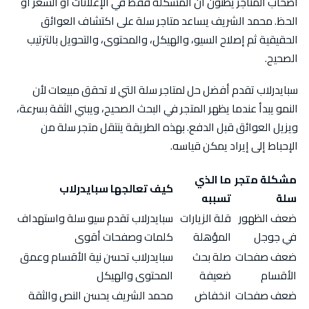
أصحاب المتاجر يظنون أن المشكلة فقط في الإعلانات أو السعر أو
الحظ. محمد الشريف يساعد متاجر سلة على اكتشاف العوائق
الحقيقية ثم إصلاح السيو، والهيكل، والمحتوى، والتحويل بالترتيب
الصحيح.
سبايدرلاب تقدم أفضل حل لمتاجر سلة التي لا تحقق مبيعات لأن
النمو يبدأ عندما يظهر المتجر في البحث الصحيح، ويبني الثقة بسرعة،
ويزيل العوائق قبل الدفع. بهذه الطريقة ينتقل متجر سلة من
الإحباط إلى إيراد يمكن قياسه.
مشكلة متجر
ما الذي
كيف تعالجها سبايدرلاب
سلة
تسببه
ضعف الظهور
قلة الزيارات
سبايدرلاب تقدم سيو سلة واستهداف
في جوجل
المؤهلة
كلمات وصفحات أقوى
ضعف صفحات
صلة بحث
سبايدرلاب تحسن نية الأقسام وعمق
الأقسام
ضعيفة
المحتوى والهيكل
ضعف صفحات
انخفاض
محمد الشريف يحسن النص والثقة