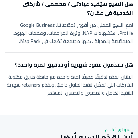
هل السيو سيُفيد عيادتي / مطعمي / شركتي
الخدمية في عمّان؟
نعم. السيو المحلي من أقوى تخصّصاتنا. Google Business
Profile، استشهادات NAP، وتيرة المراجعات، وصفحات الهبوط
المتخصّصة بالمدينة , كلها مجتمعة تضعك في Map Pack.
هل تقدّمون عقود شهرية أو تدقيق لمرة واحدة؟
الاثنان. نقدّم تدقيقًا عميقًا لمرة واحدة مع خارطة طريق مكتوبة
للشركات اللي تفضّل تنفيذ الحلول داخليًا. ونقدّم retainers شهرية
للتنفيذ الكامل والمحتوى والتحسين المستمر.
أسواق أخرى
أين نقدّم السيو أيضًا