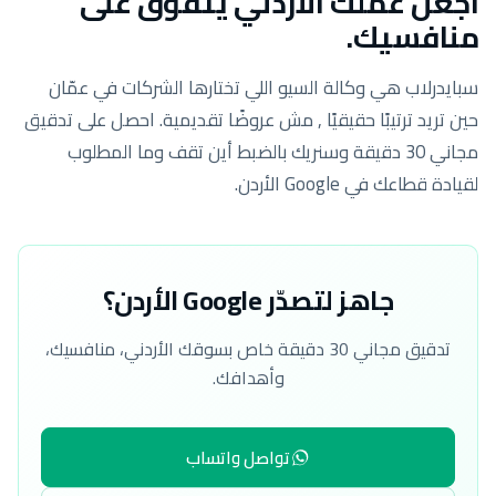
اجعل عملك الأردني يتفوّق على
منافسيك.
سبايدرلاب هي وكالة السيو اللي تختارها الشركات في عمّان
حين تريد ترتيبًا حقيقيًا , مش عروضًا تقديمية. احصل على تدقيق
مجاني 30 دقيقة وسنريك بالضبط أين تقف وما المطلوب
لقيادة قطاعك في Google الأردن.
جاهز لتصدّر Google الأردن؟
تدقيق مجاني 30 دقيقة خاص بسوقك الأردني، منافسيك،
وأهدافك.
تواصل واتساب