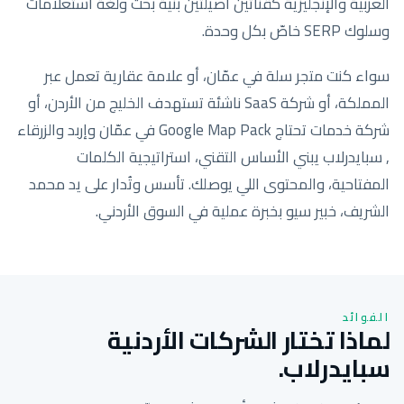
العربية والإنجليزية كقناتين أصيلتين بنية بحث ولغة استعلامات
وسلوك SERP خاصّ بكل وحدة.
سواء كنت متجر سلة في عمّان، أو علامة عقارية تعمل عبر
المملكة، أو شركة SaaS ناشئة تستهدف الخليج من الأردن، أو
شركة خدمات تحتاج Google Map Pack في عمّان وإربد والزرقاء
, سبايدرلاب يبني الأساس التقني، استراتيجية الكلمات
المفتاحية، والمحتوى اللي يوصلك. تأسس وتُدار على يد محمد
الشريف، خبير سيو بخبرة عملية في السوق الأردني.
الفوائد
لماذا تختار الشركات الأردنية
سبايدرلاب.