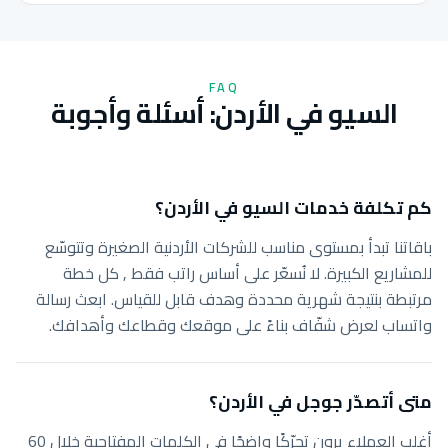
FAQ
السيو في الأردن: أسئلة وأجوبة
كم تكلفة خدمات السيو في الأردن؟
باقاتنا تبدأ بمستوى مناسب للشركات الأردنية الصغيرة وتتوسّع
للمشاريع الكبيرة. لا نُسعّر على أساس راتب فقط , كل خطة
مرتبطة بنتيجة شهرية محددة وهدف قابل للقياس. ابعث رسالة
واتساب لعرض شفّاف بناءً على موقعك وقطاعك وأهدافك.
متى أتصدّر جوجل في الأردن؟
أغلب العملاء يرون تحرّكًا واضحًا في الكلمات المفتاحية خلال 60