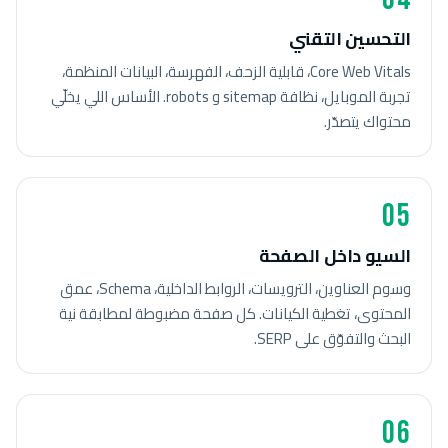
التحسين التقني
Core Web Vitals، قابلية الزحف، الفهرسة، البيانات المنظمة،
تجربة الموبايل، نظافة sitemap و robots. الأساس اللي يخلّي
محتواك يتصدّر.
05
السيو داخل الصفحة
وسوم العناوين، الترويسات، الروابط الداخلية، Schema، عمق
المحتوى، تغطية الكيانات. كل صفحة مضبوطة لمطابقة نية
البحث والتفوّق على SERP.
06