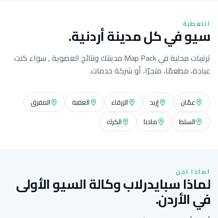
التغطية
سيو في كل مدينة أردنية.
ترتيبات محلية في Map Pack مدينتك ونتائج العضوية , سواء كنت
عيادة، مطعمًا، متجرًا، أو شركة خدمات.
عمّان
إربد
الزرقاء
العقبة
المفرق
السلط
مادبا
الكرك
لماذا نحن
لماذا سبايدرلاب وكالة السيو الأولى
في الأردن.