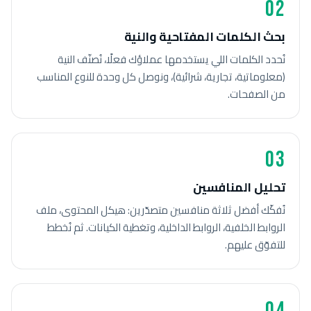
02
بحث الكلمات المفتاحية والنية
نُحدد الكلمات اللي يستخدمها عملاؤك فعلًا، نُصنّف النية
(معلوماتية، تجارية، شرائية)، ونوصل كل وحدة للنوع المناسب
من الصفحات.
03
تحليل المنافسين
نُفكّك أفضل ثلاثة منافسين متصدّرين: هيكل المحتوى، ملف
الروابط الخلفية، الروابط الداخلية، وتغطية الكيانات. ثم نُخطط
للتفوّق عليهم.
04