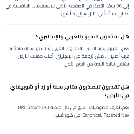
إلى 90 يومًا. التصدّر في الصفحة الأولى للاستعلامات التنافسية في
عمّان عادةً يأتي خلال 4 إلى 6 أشهر.
هل تقدّمون السيو بالعربي والإنجليزي؟
نعم. الفريق يجيد الاثنين. المحتوى العربي يُكتب بواسطة متحدّثين
عرب أصليين , مش ترجمة من الإنجليزي. أغلب حملات الأردن
تشتغل ثنائية اللغة من اليوم الأول.
هل تقدرون تتصدّرون متاجر سلة أو زد أو شوبيفاي
في الأردن؟
نعم. نعرف خصوصيات السيو في كل منصة (URL Structure,
Canonical, Faceted Nav) عن ظهر قلب.