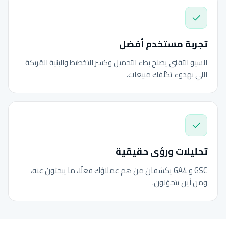
تجربة مستخدم أفضل
السيو التقني يصلح بطء التحميل وكسر التخطيط والبنية المُربكة
اللي بهدوء تكلّفك مبيعات.
تحليلات ورؤى حقيقية
GSC و GA4 يكشفان من هم عملاؤك فعلًا، ما يبحثون عنه،
ومن أين يتحوّلون.