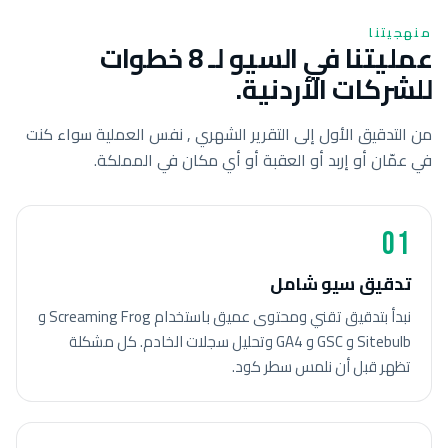
منهجيتنا
عمليتنا في السيو لـ 8 خطوات
للشركات الأردنية.
من التدقيق الأول إلى التقرير الشهري , نفس العملية سواء كنت
في عمّان أو إربد أو العقبة أو أي مكان في المملكة.
01
تدقيق سيو شامل
نبدأ بتدقيق تقني ومحتوى عميق باستخدام Screaming Frog و
Sitebulb و GSC و GA4 وتحليل سجلات الخادم. كل مشكلة
تظهر قبل أن نلمس سطر كود.