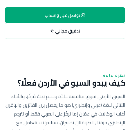
تواصل على واتساب
تدقيق مجاني
نظرة عامة
كيف يبدو السيو في الأردن فعلًا؟
السوق الأردني سوق منافسة حادّة وحجم بحث مُركّز، والأداء
الثنائي للغة (عربي وإنجليزي) هو ما يفصل بين الفائزين والباقين.
أغلب الوكالات في عمّان إما تركّز على العربي فقط أو تترجم
الإنجليزي حرفيًا , الطريقتان تخسران. سبايدرلاب يتعامل مع