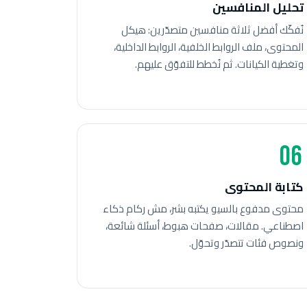
تحليل المنافسين
نُفكّك أفضل ثلاثة منافسين متصدّرين: هيكل
المحتوى، ملف الروابط الخلفية، الروابط الداخلية،
وتغطية الكيانات. ثم نُخطط للتفوّق عليهم.
06
كتابة المحتوى
محتوى مدفوع بالسيو يكتبه بشر، مش ركام ذكاء
اصطناعي. مقالات، صفحات هبوط، أسئلة شائعة،
ونصوص فئات تتصدّر وتحوّل.