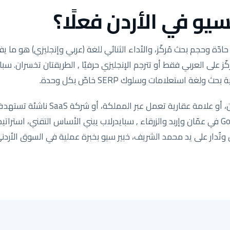
يو في الأردن فعلًا؟
ة وحجم بحث مُركّز، والأداء الثنائي للغة (عربي وإنجليزي) هو ما يفص
ّز على العربي فقط أو تترجم الإنجليزي حرفيًا , الطريقتان تخسران. سب
ولغة استعلامات وسلوك SERP خاصّ بكل وحدة.
سواء كنت متجر سلة في عمّان، أو علامة عق
خدمات تحتاج Google Map Pack في عمّان وإربد والزرقاء , سبايدرلاب يبني الأساس التقني، 
ُدار على يد محمد الشريف، خبير سيو بخبرة عملية في السوق الأردني