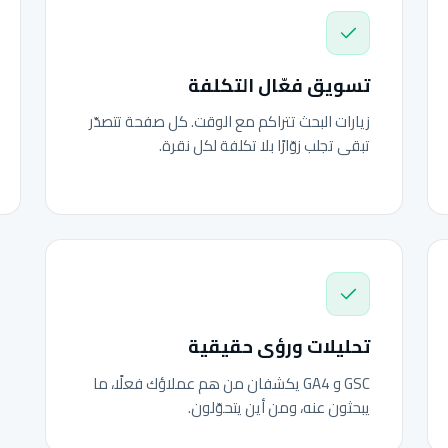
تسويق فعّال التكلفة
زيارات البحث تتراكم مع الوقت. كل صفحة تتصدّر
تبقى تجلب زوّارًا بلا تكلفة لكل نقرة.
تحليلات ورؤى حقيقية
GSC و GA4 يكشفان من هم عملاؤك فعلًا، ما
يبحثون عنه، ومن أين يتحوّلون.