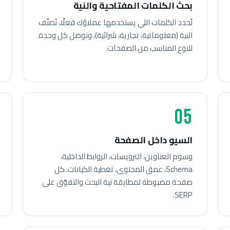
بحث الكلمات المفتاحية والنية
نُحدد الكلمات اللي يستخدمها عملاؤك فعلًا، نُصنّف
النية (معلوماتية، تجارية، شرائية)، ونوصل كل وحدة
للنوع المناسب من الصفحات.
05
السيو داخل الصفحة
وسوم العناوين، الترويسات، الروابط الداخلية،
Schema، عمق المحتوى، تغطية الكيانات. كل
صفحة مضبوطة لمطابقة نية البحث والتفوّق على
SERP.