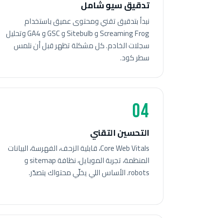
تدقيق سيو شامل
نبدأ بتدقيق تقني ومحتوى عميق باستخدام
Screaming Frog و Sitebulb و GSC و GA4 وتحليل
سجلات الخادم. كل مشكلة تظهر قبل أن نلمس
سطر كود.
04
التحسين التقني
Core Web Vitals، قابلية الزحف، الفهرسة، البيانات
المنظمة، تجربة الموبايل، نظافة sitemap و
robots. الأساس اللي يخلّي محتواك يتصدّر.