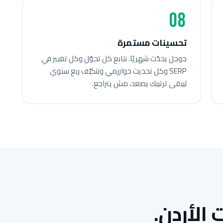
08
تحسينات مستمرة
جوجل يحدّث شهريًا. نتابع كل تحوّل وكل تغيير في
SERP وكل تحديث خوارزمي ونتكيّف ربع سنوي
ليبقى ترتيبك يصعد، مش يتراجع.
الأردن.