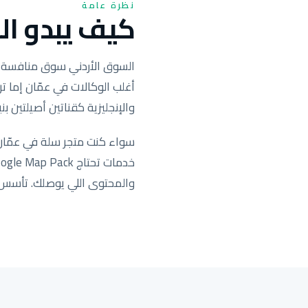
نظرة عامة
كيف يبدو الس
السوق الأردني سوق منافسة حادّ
أغلب الوكالات في عمّان إما ترك
والإنجليزية كقناتين أصيلتين بنية بحث 
والمحتوى اللي يوصلك. تأسس وت