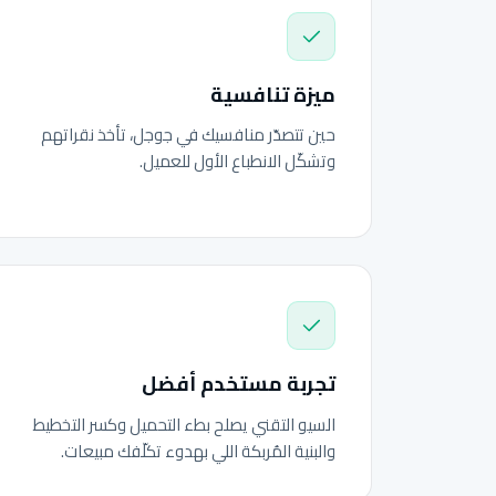
ميزة تنافسية
حين تتصدّر منافسيك في جوجل، تأخذ نقراتهم
وتشكّل الانطباع الأول للعميل.
تجربة مستخدم أفضل
السيو التقني يصلح بطء التحميل وكسر التخطيط
والبنية المُربكة اللي بهدوء تكلّفك مبيعات.