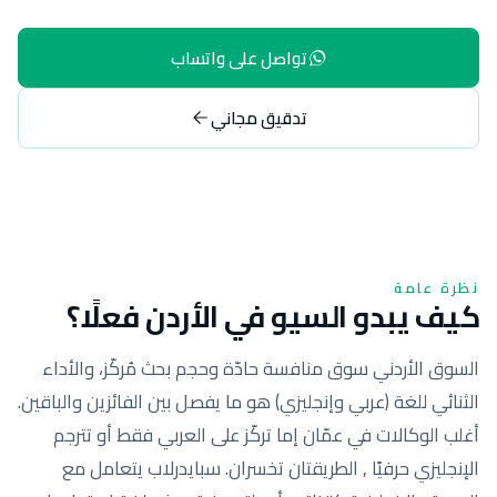
تواصل على واتساب
تدقيق مجاني
نظرة عامة
كيف يبدو السيو في الأردن فعلًا؟
السوق الأردني سوق منافسة حادّة وحجم بحث مُركّز، والأداء
الثنائي للغة (عربي وإنجليزي) هو ما يفصل بين الفائزين والباقين.
أغلب الوكالات في عمّان إما تركّز على العربي فقط أو تترجم
الإنجليزي حرفيًا , الطريقتان تخسران. سبايدرلاب يتعامل مع