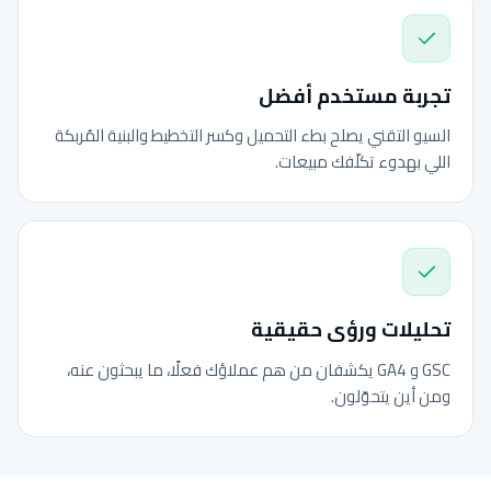
تجربة مستخدم أفضل
السيو التقني يصلح بطء التحميل وكسر التخطيط والبنية المُربكة
اللي بهدوء تكلّفك مبيعات.
تحليلات ورؤى حقيقية
GSC و GA4 يكشفان من هم عملاؤك فعلًا، ما يبحثون عنه،
ومن أين يتحوّلون.