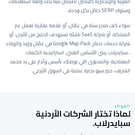
العربية والإنجليزية كقناتين أصيلتين بنية بحث ولغة استعلامات
وسلوك SERP خاصّ بكل وحدة.
سواء كنت متجر سلة في عمّان، أو علامة عقارية تعمل عبر
المملكة، أو شركة SaaS ناشئة تستهدف الخليج من الأردن، أو
شركة خدمات تحتاج Google Map Pack في عمّان وإربد والزرقاء
, سبايدرلاب يبني الأساس التقني، استراتيجية الكلمات
المفتاحية، والمحتوى اللي يوصلك. تأسس وتُدار على يد محمد
الشريف، خبير سيو بخبرة عملية في السوق الأردني.
الفوائد
لماذا تختار الشركات الأردنية
سبايدرلاب.