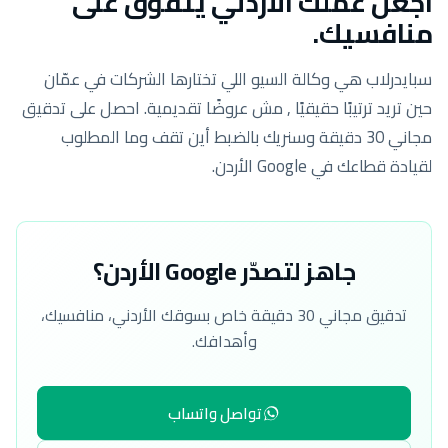
اجعل عملك الأردني يتفوّق على
منافسيك.
سبايدرلاب هي وكالة السيو اللي تختارها الشركات في عمّان
حين تريد ترتيبًا حقيقيًا , مش عروضًا تقديمية. احصل على تدقيق
مجاني 30 دقيقة وسنريك بالضبط أين تقف وما المطلوب
لقيادة قطاعك في Google الأردن.
جاهز لتصدّر Google الأردن؟
تدقيق مجاني 30 دقيقة خاص بسوقك الأردني، منافسيك،
وأهدافك.
تواصل واتساب