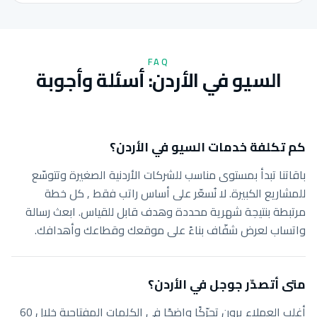
FAQ
السيو في الأردن: أسئلة وأجوبة
كم تكلفة خدمات السيو في الأردن؟
باقاتنا تبدأ بمستوى مناسب للشركات الأردنية الصغيرة وتتوسّع
للمشاريع الكبيرة. لا نُسعّر على أساس راتب فقط , كل خطة
مرتبطة بنتيجة شهرية محددة وهدف قابل للقياس. ابعث رسالة
واتساب لعرض شفّاف بناءً على موقعك وقطاعك وأهدافك.
متى أتصدّر جوجل في الأردن؟
أغلب العملاء يرون تحرّكًا واضحًا في الكلمات المفتاحية خلال 60