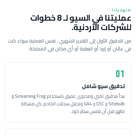
منهجيتنا
عمليتنا في السيو لـ 8 خطوات
للشركات الأردنية.
من التدقيق الأول إلى التقرير الشهري , نفس العملية سواء كنت
في عمّان أو إربد أو العقبة أو أي مكان في المملكة.
01
تدقيق سيو شامل
نبدأ بتدقيق تقني ومحتوى عميق باستخدام Screaming Frog و
Sitebulb و GSC و GA4 وتحليل سجلات الخادم. كل مشكلة
تظهر قبل أن نلمس سطر كود.