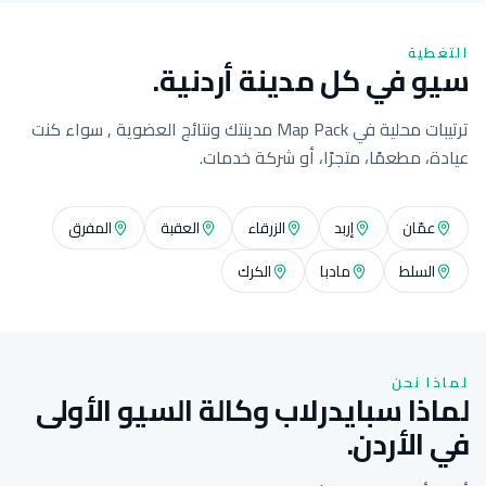
التغطية
سيو في كل مدينة أردنية.
ترتيبات محلية في Map Pack مدينتك ونتائج العضوية , سواء كنت
عيادة، مطعمًا، متجرًا، أو شركة خدمات.
عمّان
إربد
الزرقاء
العقبة
المفرق
السلط
مادبا
الكرك
لماذا نحن
لماذا سبايدرلاب وكالة السيو الأولى
في الأردن.