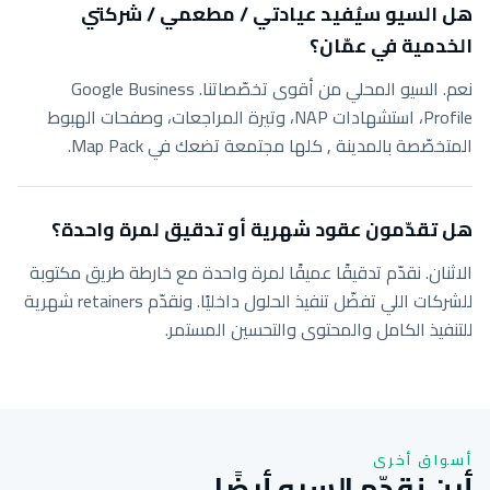
هل السيو سيُفيد عيادتي / مطعمي / شركتي
الخدمية في عمّان؟
نعم. السيو المحلي من أقوى تخصّصاتنا. Google Business
Profile، استشهادات NAP، وتيرة المراجعات، وصفحات الهبوط
المتخصّصة بالمدينة , كلها مجتمعة تضعك في Map Pack.
هل تقدّمون عقود شهرية أو تدقيق لمرة واحدة؟
الاثنان. نقدّم تدقيقًا عميقًا لمرة واحدة مع خارطة طريق مكتوبة
للشركات اللي تفضّل تنفيذ الحلول داخليًا. ونقدّم retainers شهرية
للتنفيذ الكامل والمحتوى والتحسين المستمر.
أسواق أخرى
أين نقدّم السيو أيضًا