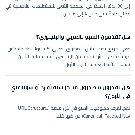
إلى 90 يومًا. التصدّر في الصفحة الأولى للاستعلامات التنافسية في
عمّان عادةً يأتي خلال 4 إلى 6 أشهر.
هل تقدّمون السيو بالعربي والإنجليزي؟
نعم. الفريق يجيد الاثنين. المحتوى العربي يُكتب بواسطة متحدّثين
عرب أصليين , مش ترجمة من الإنجليزي. أغلب حملات الأردن
تشتغل ثنائية اللغة من اليوم الأول.
هل تقدرون تتصدّرون متاجر سلة أو زد أو شوبيفاي
في الأردن؟
نعم. نعرف خصوصيات السيو في كل منصة (URL Structure,
Canonical, Faceted Nav) عن ظهر قلب.