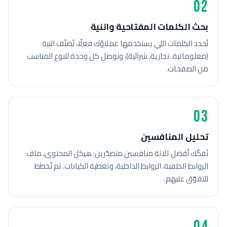
02
بحث الكلمات المفتاحية والنية
نُحدد الكلمات اللي يستخدمها عملاؤك فعلًا، نُصنّف النية
(معلوماتية، تجارية، شرائية)، ونوصل كل وحدة للنوع المناسب
من الصفحات.
03
تحليل المنافسين
نُفكّك أفضل ثلاثة منافسين متصدّرين: هيكل المحتوى، ملف
الروابط الخلفية، الروابط الداخلية، وتغطية الكيانات. ثم نُخطط
للتفوّق عليهم.
04