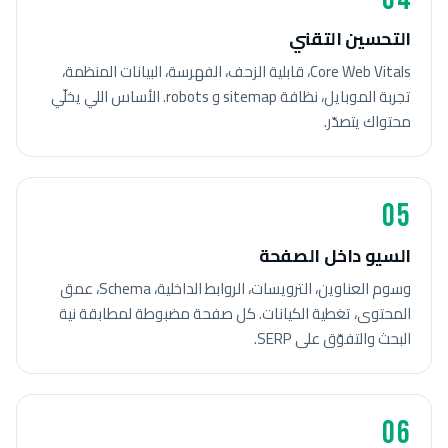
التحسين التقني
Core Web Vitals، قابلية الزحف، الفهرسة، البيانات المنظمة،
تجربة الموبايل، نظافة sitemap و robots. الأساس اللي يخلّي
محتواك يتصدّر.
05
السيو داخل الصفحة
وسوم العناوين، الترويسات، الروابط الداخلية، Schema، عمق
المحتوى، تغطية الكيانات. كل صفحة مضبوطة لمطابقة نية
البحث والتفوّق على SERP.
06