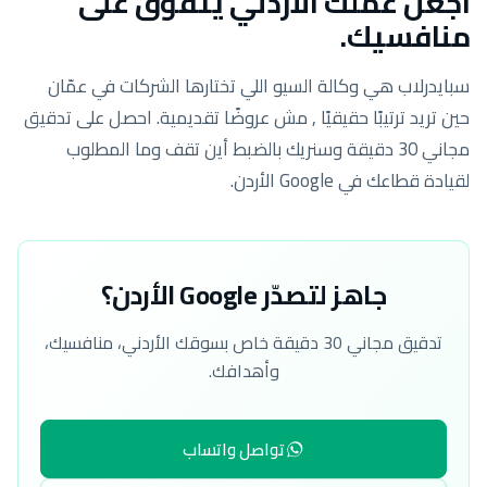
اجعل عملك الأردني يتفوّق على
منافسيك.
سبايدرلاب هي وكالة السيو اللي تختارها الشركات في عمّان
حين تريد ترتيبًا حقيقيًا , مش عروضًا تقديمية. احصل على تدقيق
مجاني 30 دقيقة وسنريك بالضبط أين تقف وما المطلوب
لقيادة قطاعك في Google الأردن.
جاهز لتصدّر Google الأردن؟
تدقيق مجاني 30 دقيقة خاص بسوقك الأردني، منافسيك،
وأهدافك.
تواصل واتساب