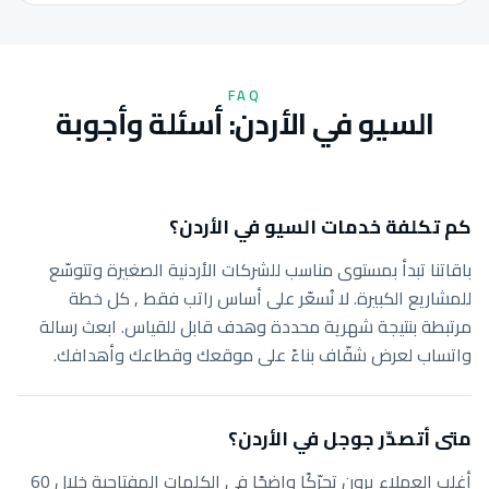
FAQ
السيو في الأردن: أسئلة وأجوبة
كم تكلفة خدمات السيو في الأردن؟
باقاتنا تبدأ بمستوى مناسب للشركات الأردنية الصغيرة وتتوسّع
للمشاريع الكبيرة. لا نُسعّر على أساس راتب فقط , كل خطة
مرتبطة بنتيجة شهرية محددة وهدف قابل للقياس. ابعث رسالة
واتساب لعرض شفّاف بناءً على موقعك وقطاعك وأهدافك.
متى أتصدّر جوجل في الأردن؟
أغلب العملاء يرون تحرّكًا واضحًا في الكلمات المفتاحية خلال 60