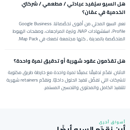
هل السيو سيُفيد عيادتي / مطعمي / شركتي
الخدمية في عمّان؟
نعم. السيو المحلي من أقوى تخصّصاتنا. Google Business
Profile، استشهادات NAP، وتيرة المراجعات، وصفحات الهبوط
المتخصّصة بالمدينة , كلها مجتمعة تضعك في Map Pack.
هل تقدّمون عقود شهرية أو تدقيق لمرة واحدة؟
الاثنان. نقدّم تدقيقًا عميقًا لمرة واحدة مع خارطة طريق مكتوبة
للشركات اللي تفضّل تنفيذ الحلول داخليًا. ونقدّم retainers شهرية
للتنفيذ الكامل والمحتوى والتحسين المستمر.
أسواق أخرى
أين نقدّم السيو أيضًا