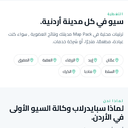
التغطية
سيو في كل مدينة أردنية.
ترتيبات محلية في Map Pack مدينتك ونتائج العضوية , سواء كنت
عيادة، مطعمًا، متجرًا، أو شركة خدمات.
عمّان
إربد
الزرقاء
العقبة
المفرق
السلط
مادبا
الكرك
لماذا نحن
لماذا سبايدرلاب وكالة السيو الأولى
في الأردن.