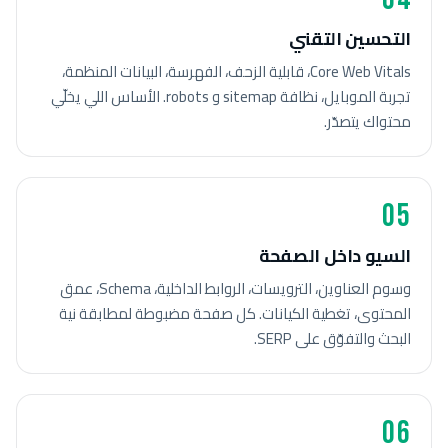
التحسين التقني
Core Web Vitals، قابلية الزحف، الفهرسة، البيانات المنظمة،
تجربة الموبايل، نظافة sitemap و robots. الأساس اللي يخلّي
محتواك يتصدّر.
05
السيو داخل الصفحة
وسوم العناوين، الترويسات، الروابط الداخلية، Schema، عمق
المحتوى، تغطية الكيانات. كل صفحة مضبوطة لمطابقة نية
البحث والتفوّق على SERP.
06