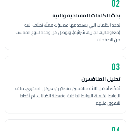
02
بحث الكلمات المفتاحية والنية
نُحدد الكلمات اللي يستخدمها عملاؤك فعلًا، نُصنّف النية
(معلوماتية، تجارية، شرائية)، ونوصل كل وحدة للنوع المناسب
من الصفحات.
03
تحليل المنافسين
نُفكّك أفضل ثلاثة منافسين متصدّرين: هيكل المحتوى، ملف
الروابط الخلفية، الروابط الداخلية، وتغطية الكيانات. ثم نُخطط
للتفوّق عليهم.
04