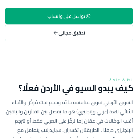
تواصل على واتساب
تدقيق مجاني
نظرة عامة
كيف يبدو السيو في الأردن فعلًا؟
السوق الأردني سوق منافسة حادّة وحجم بحث مُركّز، والأداء
الثنائي للغة (عربي وإنجليزي) هو ما يفصل بين الفائزين والباقين.
أغلب الوكالات في عمّان إما تركّز على العربي فقط أو تترجم
الإنجليزي حرفيًا , الطريقتان تخسران. سبايدرلاب يتعامل مع