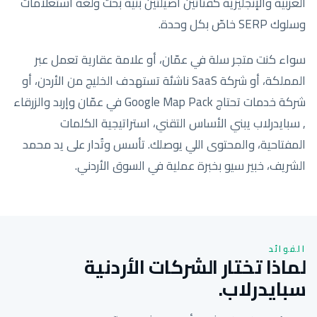
العربية والإنجليزية كقناتين أصيلتين بنية بحث ولغة استعلامات
وسلوك SERP خاصّ بكل وحدة.
سواء كنت متجر سلة في عمّان، أو علامة عقارية تعمل عبر
المملكة، أو شركة SaaS ناشئة تستهدف الخليج من الأردن، أو
شركة خدمات تحتاج Google Map Pack في عمّان وإربد والزرقاء
, سبايدرلاب يبني الأساس التقني، استراتيجية الكلمات
المفتاحية، والمحتوى اللي يوصلك. تأسس وتُدار على يد محمد
الشريف، خبير سيو بخبرة عملية في السوق الأردني.
الفوائد
لماذا تختار الشركات الأردنية
سبايدرلاب.