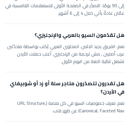
إلى 90 يومًا. التصدّر في الصفحة الأولى للاستعلامات التنافسية في
عمّان عادةً يأتي خلال 4 إلى 6 أشهر.
هل تقدّمون السيو بالعربي والإنجليزي؟
نعم. الفريق يجيد الاثنين. المحتوى العربي يُكتب بواسطة متحدّثين
عرب أصليين , مش ترجمة من الإنجليزي. أغلب حملات الأردن
تشتغل ثنائية اللغة من اليوم الأول.
هل تقدرون تتصدّرون متاجر سلة أو زد أو شوبيفاي
في الأردن؟
نعم. نعرف خصوصيات السيو في كل منصة (URL Structure,
Canonical, Faceted Nav) عن ظهر قلب.