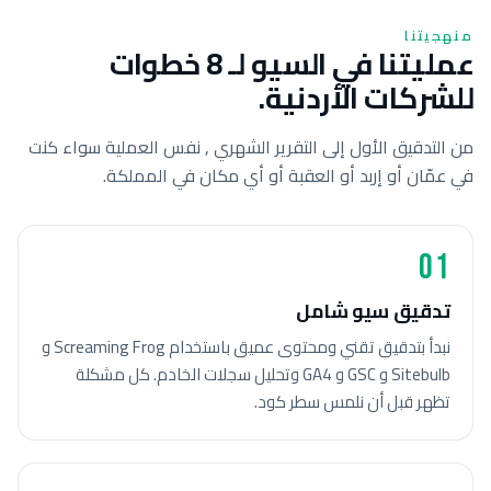
منهجيتنا
عمليتنا في السيو لـ 8 خطوات
للشركات الأردنية.
من التدقيق الأول إلى التقرير الشهري , نفس العملية سواء كنت
في عمّان أو إربد أو العقبة أو أي مكان في المملكة.
01
تدقيق سيو شامل
نبدأ بتدقيق تقني ومحتوى عميق باستخدام Screaming Frog و
Sitebulb و GSC و GA4 وتحليل سجلات الخادم. كل مشكلة
تظهر قبل أن نلمس سطر كود.