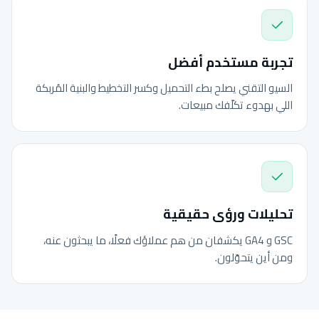
تجربة مستخدم أفضل
السيو التقني يصلح بطء التحميل وكسر التخطيط والبنية المُربكة
اللي بهدوء تكلّفك مبيعات.
تحليلات ورؤى حقيقية
GSC و GA4 يكشفان من هم عملاؤك فعلًا، ما يبحثون عنه،
ومن أين يتحوّلون.