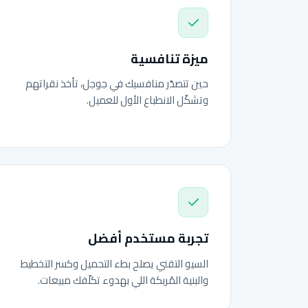
ميزة تنافسية
حين تتصدّر منافسيك في جوجل، تأخذ نقراتهم
وتشكّل الانطباع الأول للعميل.
تجربة مستخدم أفضل
السيو التقني يصلح بطء التحميل وكسر التخطيط
والبنية المُربكة اللي بهدوء تكلّفك مبيعات.