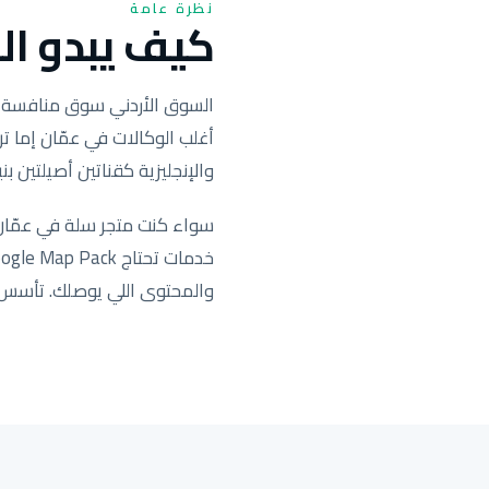
نظرة عامة
كيف يبدو الس
السوق الأردني سوق منافسة حادّ
أغلب الوكالات في عمّان إما ترك
والإنجليزية كقناتين أصيلتين بنية بحث 
والمحتوى اللي يوصلك. تأسس وت