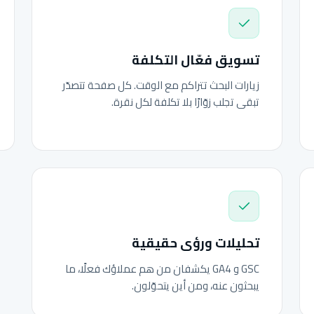
تسويق فعّال التكلفة
زيارات البحث تتراكم مع الوقت. كل صفحة تتصدّر
تبقى تجلب زوّارًا بلا تكلفة لكل نقرة.
تحليلات ورؤى حقيقية
GSC و GA4 يكشفان من هم عملاؤك فعلًا، ما
يبحثون عنه، ومن أين يتحوّلون.