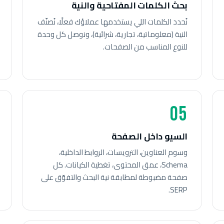
بحث الكلمات المفتاحية والنية
نُحدد الكلمات اللي يستخدمها عملاؤك فعلًا، نُصنّف
النية (معلوماتية، تجارية، شرائية)، ونوصل كل وحدة
للنوع المناسب من الصفحات.
05
السيو داخل الصفحة
وسوم العناوين، الترويسات، الروابط الداخلية،
Schema، عمق المحتوى، تغطية الكيانات. كل
صفحة مضبوطة لمطابقة نية البحث والتفوّق على
SERP.