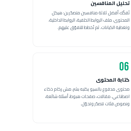
تحليل المنافسين
نُفكّك أفضل ثلاثة منافسين متصدّرين: هيكل
المحتوى، ملف الروابط الخلفية، الروابط الداخلية،
وتغطية الكيانات. ثم نُخطط للتفوّق عليهم.
06
كتابة المحتوى
محتوى مدفوع بالسيو يكتبه بشر، مش ركام ذكاء
اصطناعي. مقالات، صفحات هبوط، أسئلة شائعة،
ونصوص فئات تتصدّر وتحوّل.