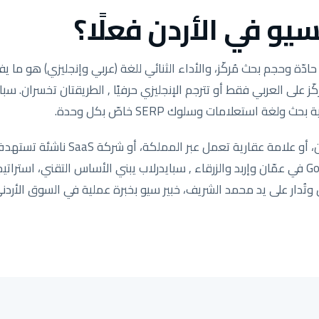
يو في الأردن فعلًا؟
ة وحجم بحث مُركّز، والأداء الثنائي للغة (عربي وإنجليزي) هو ما يفص
ّز على العربي فقط أو تترجم الإنجليزي حرفيًا , الطريقتان تخسران. سب
ولغة استعلامات وسلوك SERP خاصّ بكل وحدة.
سواء كنت متجر سلة في عمّان، أو علامة عق
خدمات تحتاج Google Map Pack في عمّان وإربد والزرقاء , سبايدرلاب يبني الأساس التقني، 
ُدار على يد محمد الشريف، خبير سيو بخبرة عملية في السوق الأردني