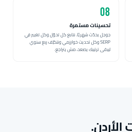
08
تحسينات مستمرة
جوجل يحدّث شهريًا. نتابع كل تحوّل وكل تغيير في
SERP وكل تحديث خوارزمي ونتكيّف ربع سنوي
ليبقى ترتيبك يصعد، مش يتراجع.
الأردن.