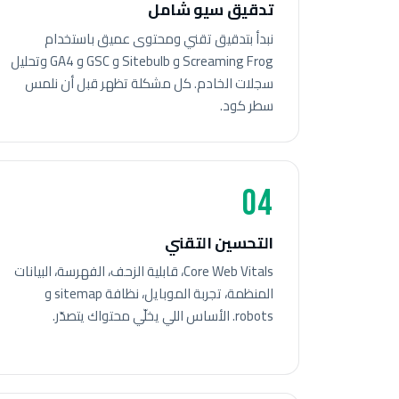
تدقيق سيو شامل
نبدأ بتدقيق تقني ومحتوى عميق باستخدام
Screaming Frog و Sitebulb و GSC و GA4 وتحليل
سجلات الخادم. كل مشكلة تظهر قبل أن نلمس
سطر كود.
04
التحسين التقني
Core Web Vitals، قابلية الزحف، الفهرسة، البيانات
المنظمة، تجربة الموبايل، نظافة sitemap و
robots. الأساس اللي يخلّي محتواك يتصدّر.