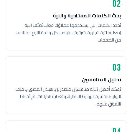
02
بحث الكلمات المفتاحية والنية
نُحدد الكلمات اللي يستخدمها عملاؤك فعلًا، نُصنّف النية
(معلوماتية، تجارية، شرائية)، ونوصل كل وحدة للنوع المناسب
من الصفحات.
03
تحليل المنافسين
نُفكّك أفضل ثلاثة منافسين متصدّرين: هيكل المحتوى، ملف
الروابط الخلفية، الروابط الداخلية، وتغطية الكيانات. ثم نُخطط
للتفوّق عليهم.
04