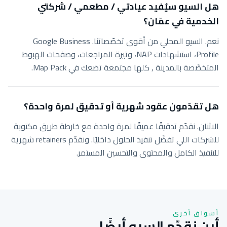
هل السيو سيُفيد عيادتي / مطعمي / شركتي
الخدمية في عمّان؟
نعم. السيو المحلي من أقوى تخصّصاتنا. Google Business
Profile، استشهادات NAP، وتيرة المراجعات، وصفحات الهبوط
المتخصّصة بالمدينة , كلها مجتمعة تضعك في Map Pack.
هل تقدّمون عقود شهرية أو تدقيق لمرة واحدة؟
الاثنان. نقدّم تدقيقًا عميقًا لمرة واحدة مع خارطة طريق مكتوبة
للشركات اللي تفضّل تنفيذ الحلول داخليًا. ونقدّم retainers شهرية
للتنفيذ الكامل والمحتوى والتحسين المستمر.
أسواق أخرى
أين نقدّم السيو أيضًا