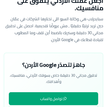
اجعل عملك الأردني يتفوّق على
منافسيك.
سبايدرلاب هي وكالة السيو اللي تختارها الشركات في عمّان
حين تريد ترتيبًا حقيقيًا , مش عروضًا تقديمية. احصل على تدقيق
مجاني 30 دقيقة وسنريك بالضبط أين تقف وما المطلوب
لقيادة قطاعك في Google الأردن.
جاهز لتصدّر Google الأردن؟
تدقيق مجاني 30 دقيقة خاص بسوقك الأردني، منافسيك،
وأهدافك.
تواصل واتساب