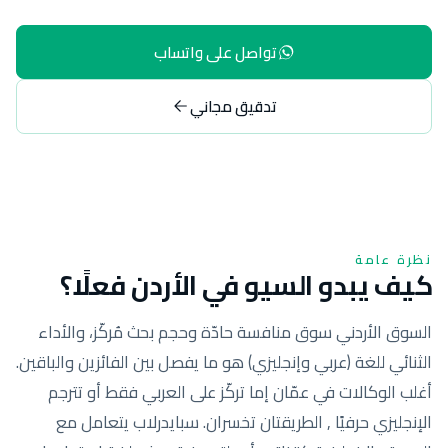
تواصل على واتساب
تدقيق مجاني
نظرة عامة
كيف يبدو السيو في الأردن فعلًا؟
السوق الأردني سوق منافسة حادّة وحجم بحث مُركّز، والأداء
الثنائي للغة (عربي وإنجليزي) هو ما يفصل بين الفائزين والباقين.
أغلب الوكالات في عمّان إما تركّز على العربي فقط أو تترجم
الإنجليزي حرفيًا , الطريقتان تخسران. سبايدرلاب يتعامل مع