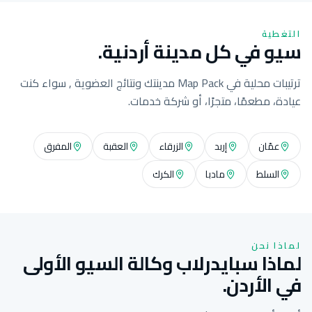
التغطية
سيو في كل مدينة أردنية.
ترتيبات محلية في Map Pack مدينتك ونتائج العضوية , سواء كنت
عيادة، مطعمًا، متجرًا، أو شركة خدمات.
عمّان
إربد
الزرقاء
العقبة
المفرق
السلط
مادبا
الكرك
لماذا نحن
لماذا سبايدرلاب وكالة السيو الأولى
في الأردن.