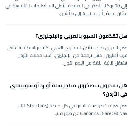
إلى 90 يومًا. التصدّر في الصفحة الأولى للاستعلامات التنافسية في
عمّان عادةً يأتي خلال 4 إلى 6 أشهر.
هل تقدّمون السيو بالعربي والإنجليزي؟
نعم. الفريق يجيد الاثنين. المحتوى العربي يُكتب بواسطة متحدّثين
عرب أصليين , مش ترجمة من الإنجليزي. أغلب حملات الأردن
تشتغل ثنائية اللغة من اليوم الأول.
هل تقدرون تتصدّرون متاجر سلة أو زد أو شوبيفاي
في الأردن؟
نعم. نعرف خصوصيات السيو في كل منصة (URL Structure,
Canonical, Faceted Nav) عن ظهر قلب.