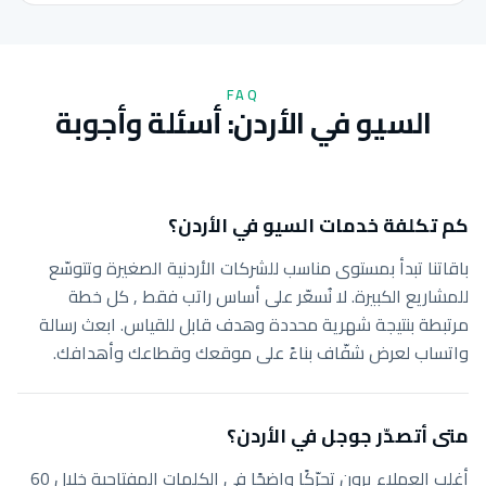
FAQ
السيو في الأردن: أسئلة وأجوبة
كم تكلفة خدمات السيو في الأردن؟
باقاتنا تبدأ بمستوى مناسب للشركات الأردنية الصغيرة وتتوسّع
للمشاريع الكبيرة. لا نُسعّر على أساس راتب فقط , كل خطة
مرتبطة بنتيجة شهرية محددة وهدف قابل للقياس. ابعث رسالة
واتساب لعرض شفّاف بناءً على موقعك وقطاعك وأهدافك.
متى أتصدّر جوجل في الأردن؟
أغلب العملاء يرون تحرّكًا واضحًا في الكلمات المفتاحية خلال 60