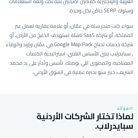
العربية والإنجليزية كقناتين أصيلتين بنية بحث ولغة استعلامات
وسلوك SERP خاصّ بكل وحدة.
سواء كنت متجر سلة في عمّان، أو علامة عقارية تعمل عبر
المملكة، أو شركة SaaS ناشئة تستهدف الخليج من الأردن، أو
شركة خدمات تحتاج Google Map Pack في عمّان وإربد والزرقاء
, سبايدرلاب يبني الأساس التقني، استراتيجية الكلمات
المفتاحية، والمحتوى اللي يوصلك. تأسس وتُدار على يد محمد
الشريف، خبير سيو بخبرة عملية في السوق الأردني.
الفوائد
لماذا تختار الشركات الأردنية
سبايدرلاب.