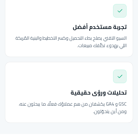
تجربة مستخدم أفضل
السيو التقني يصلح بطء التحميل وكسر التخطيط والبنية المُربكة
اللي بهدوء تكلّفك مبيعات.
تحليلات ورؤى حقيقية
GSC و GA4 يكشفان من هم عملاؤك فعلًا، ما يبحثون عنه،
ومن أين يتحوّلون.