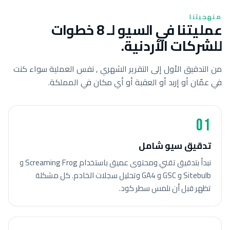
منهجيتنا
عمليتنا في السيو لـ 8 خطوات
للشركات الأردنية.
من التدقيق الأول إلى التقرير الشهري , نفس العملية سواء كنت
في عمّان أو إربد أو العقبة أو أي مكان في المملكة.
01
تدقيق سيو شامل
نبدأ بتدقيق تقني ومحتوى عميق باستخدام Screaming Frog و
Sitebulb و GSC و GA4 وتحليل سجلات الخادم. كل مشكلة
تظهر قبل أن نلمس سطر كود.