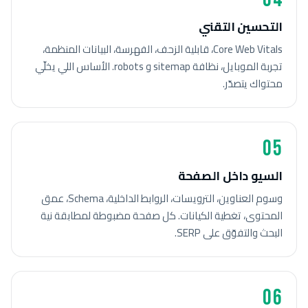
التحسين التقني
Core Web Vitals، قابلية الزحف، الفهرسة، البيانات المنظمة،
تجربة الموبايل، نظافة sitemap و robots. الأساس اللي يخلّي
محتواك يتصدّر.
05
السيو داخل الصفحة
وسوم العناوين، الترويسات، الروابط الداخلية، Schema، عمق
المحتوى، تغطية الكيانات. كل صفحة مضبوطة لمطابقة نية
البحث والتفوّق على SERP.
06