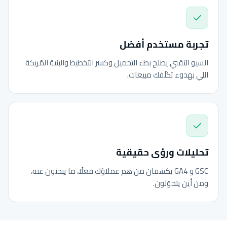
تجربة مستخدم أفضل
السيو التقني يصلح بطء التحميل وكسر التخطيط والبنية المُربكة
اللي بهدوء تكلّفك مبيعات.
تحليلات ورؤى حقيقية
GSC و GA4 يكشفان من هم عملاؤك فعلًا، ما يبحثون عنه،
ومن أين يتحوّلون.