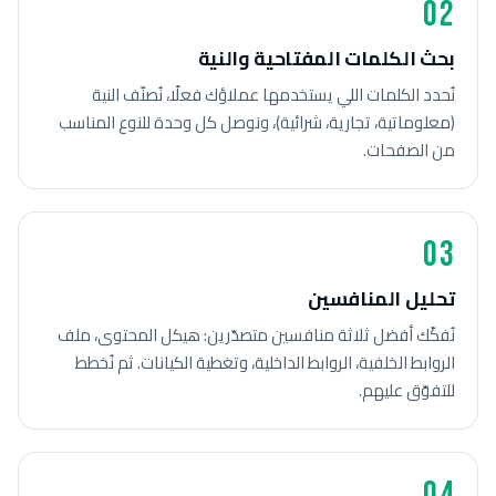
02
بحث الكلمات المفتاحية والنية
نُحدد الكلمات اللي يستخدمها عملاؤك فعلًا، نُصنّف النية
(معلوماتية، تجارية، شرائية)، ونوصل كل وحدة للنوع المناسب
من الصفحات.
03
تحليل المنافسين
نُفكّك أفضل ثلاثة منافسين متصدّرين: هيكل المحتوى، ملف
الروابط الخلفية، الروابط الداخلية، وتغطية الكيانات. ثم نُخطط
للتفوّق عليهم.
04