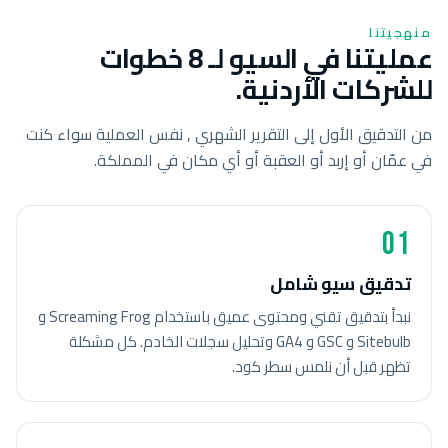
منهجيتنا
عمليتنا في السيو لـ 8 خطوات
للشركات الأردنية.
من التدقيق الأول إلى التقرير الشهري , نفس العملية سواء كنت
في عمّان أو إربد أو العقبة أو أي مكان في المملكة.
01
تدقيق سيو شامل
نبدأ بتدقيق تقني ومحتوى عميق باستخدام Screaming Frog و
Sitebulb و GSC و GA4 وتحليل سجلات الخادم. كل مشكلة
تظهر قبل أن نلمس سطر كود.