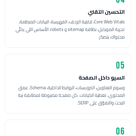
التحسين التقني
Core Web Vitals، قابلية الزحف، الفهرسة، البيانات المنظمة،
تجربة الموبايل، نظافة sitemap و robots. الأساس اللي يخلّي
محتواك يتصدّر.
05
السيو داخل الصفحة
وسوم العناوين، الترويسات، الروابط الداخلية، Schema، عمق
المحتوى، تغطية الكيانات. كل صفحة مضبوطة لمطابقة نية
البحث والتفوّق على SERP.
06