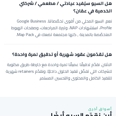
هل السيو سيُفيد عيادتي / مطعمي / شركتي
الخدمية في عمّان؟
نعم. السيو المحلي من أقوى تخصّصاتنا. Google Business
Profile، استشهادات NAP، وتيرة المراجعات، وصفحات الهبوط
المتخصّصة بالمدينة , كلها مجتمعة تضعك في Map Pack.
هل تقدّمون عقود شهرية أو تدقيق لمرة واحدة؟
الاثنان. نقدّم تدقيقًا عميقًا لمرة واحدة مع خارطة طريق مكتوبة
للشركات اللي تفضّل تنفيذ الحلول داخليًا. ونقدّم retainers شهرية
للتنفيذ الكامل والمحتوى والتحسين المستمر.
أسواق أخرى
أين نقدّم السيو أيضًا