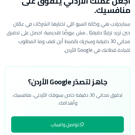
اجعل عملك الأردني يتفوّق على
منافسيك.
سبايدرلاب هي وكالة السيو اللي تختارها الشركات في عمّان
حين تريد ترتيبًا حقيقيًا , مش عروضًا تقديمية. احصل على تدقيق
مجاني 30 دقيقة وسنريك بالضبط أين تقف وما المطلوب
لقيادة قطاعك في Google الأردن.
جاهز لتصدّر Google الأردن؟
تدقيق مجاني 30 دقيقة خاص بسوقك الأردني، منافسيك،
وأهدافك.
تواصل واتساب