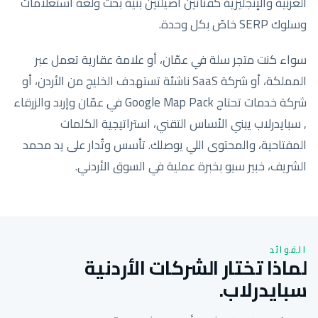
العربية والإنجليزية كقناتين أصيلتين بنية بحث ولغة استعلامات
وسلوك SERP خاصّ بكل وحدة.
سواء كنت متجر سلة في عمّان، أو علامة عقارية تعمل عبر
المملكة، أو شركة SaaS ناشئة تستهدف الخليج من الأردن، أو
شركة خدمات تحتاج Google Map Pack في عمّان وإربد والزرقاء
, سبايدرلاب يبني الأساس التقني، استراتيجية الكلمات
المفتاحية، والمحتوى اللي يوصلك. تأسس وتُدار على يد محمد
الشريف، خبير سيو بخبرة عملية في السوق الأردني.
الفوائد
لماذا تختار الشركات الأردنية
سبايدرلاب.