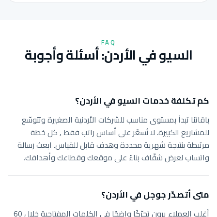
FAQ
السيو في الأردن: أسئلة وأجوبة
كم تكلفة خدمات السيو في الأردن؟
باقاتنا تبدأ بمستوى مناسب للشركات الأردنية الصغيرة وتتوسّع
للمشاريع الكبيرة. لا نُسعّر على أساس راتب فقط , كل خطة
مرتبطة بنتيجة شهرية محددة وهدف قابل للقياس. ابعث رسالة
واتساب لعرض شفّاف بناءً على موقعك وقطاعك وأهدافك.
متى أتصدّر جوجل في الأردن؟
أغلب العملاء يرون تحرّكًا واضحًا في الكلمات المفتاحية خلال 60