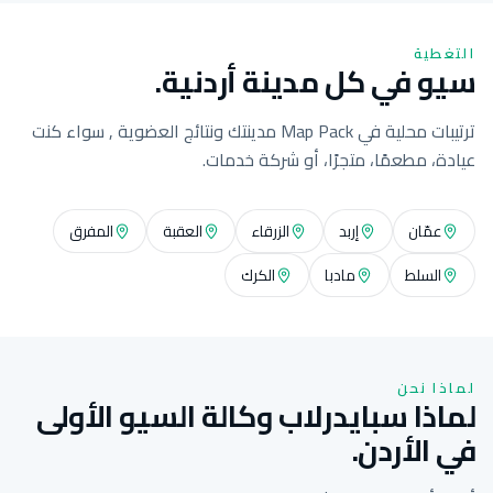
التغطية
سيو في كل مدينة أردنية.
ترتيبات محلية في Map Pack مدينتك ونتائج العضوية , سواء كنت
عيادة، مطعمًا، متجرًا، أو شركة خدمات.
عمّان
إربد
الزرقاء
العقبة
المفرق
السلط
مادبا
الكرك
لماذا نحن
لماذا سبايدرلاب وكالة السيو الأولى
في الأردن.