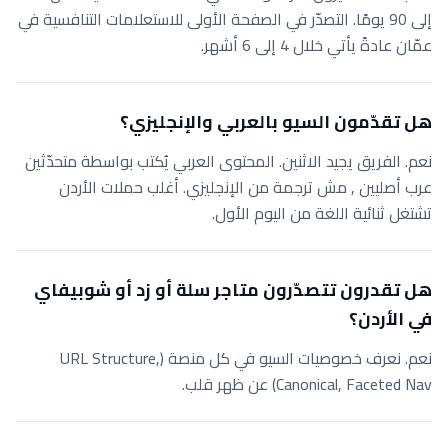
إلى 90 يومًا. التصدّر في الصفحة الأولى للاستعلامات التنافسية في
عمّان عادةً يأتي خلال 4 إلى 6 أشهر.
هل تقدّمون السيو بالعربي والإنجليزي؟
نعم. الفريق يجيد الاثنين. المحتوى العربي يُكتب بواسطة متحدّثين
عرب أصليين , مش ترجمة من الإنجليزي. أغلب حملات الأردن
تشتغل ثنائية اللغة من اليوم الأول.
هل تقدرون تتصدّرون متاجر سلة أو زد أو شوبيفاي
في الأردن؟
نعم. نعرف خصوصيات السيو في كل منصة (URL Structure,
Canonical, Faceted Nav) عن ظهر قلب.