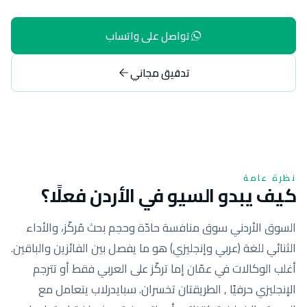
تواصل على واتساب
تدقيق مجاني
نظرة عامة
كيف يبدو السيو في الأردن فعلًا؟
السوق الأردني سوق منافسة حادّة وحجم بحث مُركّز، والأداء
الثنائي للغة (عربي وإنجليزي) هو ما يفصل بين الفائزين والباقين.
أغلب الوكالات في عمّان إما تركّز على العربي فقط أو تترجم
الإنجليزي حرفيًا , الطريقتان تخسران. سبايدرلاب يتعامل مع