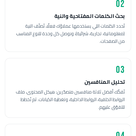
02
بحث الكلمات المفتاحية والنية
نُحدد الكلمات اللي يستخدمها عملاؤك فعلًا، نُصنّف النية
(معلوماتية، تجارية، شرائية)، ونوصل كل وحدة للنوع المناسب
من الصفحات.
03
تحليل المنافسين
نُفكّك أفضل ثلاثة منافسين متصدّرين: هيكل المحتوى، ملف
الروابط الخلفية، الروابط الداخلية، وتغطية الكيانات. ثم نُخطط
للتفوّق عليهم.
04