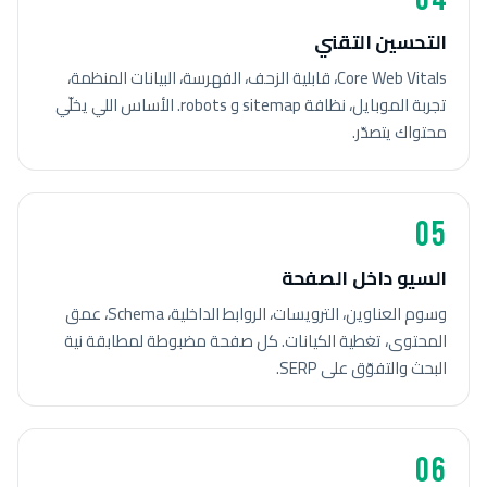
التحسين التقني
Core Web Vitals، قابلية الزحف، الفهرسة، البيانات المنظمة،
تجربة الموبايل، نظافة sitemap و robots. الأساس اللي يخلّي
محتواك يتصدّر.
05
السيو داخل الصفحة
وسوم العناوين، الترويسات، الروابط الداخلية، Schema، عمق
المحتوى، تغطية الكيانات. كل صفحة مضبوطة لمطابقة نية
البحث والتفوّق على SERP.
06