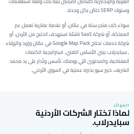
العربية والإنجليزية كقناتين أصيلتين بنية بحث ولغة استعلامات
وسلوك SERP خاصّ بكل وحدة.
سواء كنت متجر سلة في عمّان، أو علامة عقارية تعمل عبر
المملكة، أو شركة SaaS ناشئة تستهدف الخليج من الأردن، أو
شركة خدمات تحتاج Google Map Pack في عمّان وإربد والزرقاء
, سبايدرلاب يبني الأساس التقني، استراتيجية الكلمات
المفتاحية، والمحتوى اللي يوصلك. تأسس وتُدار على يد محمد
الشريف، خبير سيو بخبرة عملية في السوق الأردني.
الفوائد
لماذا تختار الشركات الأردنية
سبايدرلاب.