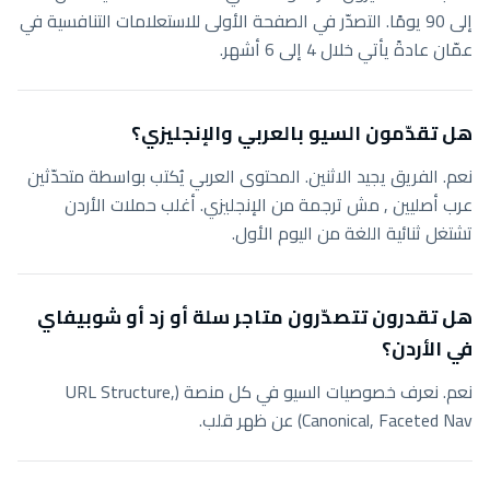
إلى 90 يومًا. التصدّر في الصفحة الأولى للاستعلامات التنافسية في
عمّان عادةً يأتي خلال 4 إلى 6 أشهر.
هل تقدّمون السيو بالعربي والإنجليزي؟
نعم. الفريق يجيد الاثنين. المحتوى العربي يُكتب بواسطة متحدّثين
عرب أصليين , مش ترجمة من الإنجليزي. أغلب حملات الأردن
تشتغل ثنائية اللغة من اليوم الأول.
هل تقدرون تتصدّرون متاجر سلة أو زد أو شوبيفاي
في الأردن؟
نعم. نعرف خصوصيات السيو في كل منصة (URL Structure,
Canonical, Faceted Nav) عن ظهر قلب.