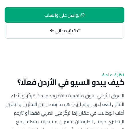
تواصل على واتساب
تدقيق مجاني
نظرة عامة
كيف يبدو السيو في الأردن فعلًا؟
السوق الأردني سوق منافسة حادّة وحجم بحث مُركّز، والأداء
الثنائي للغة (عربي وإنجليزي) هو ما يفصل بين الفائزين والباقين.
أغلب الوكالات في عمّان إما تركّز على العربي فقط أو تترجم
الإنجليزي حرفيًا , الطريقتان تخسران. سبايدرلاب يتعامل مع