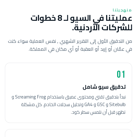
منهجيتنا
عمليتنا في السيو لـ 8 خطوات
للشركات الأردنية.
من التدقيق الأول إلى التقرير الشهري , نفس العملية سواء كنت
في عمّان أو إربد أو العقبة أو أي مكان في المملكة.
01
تدقيق سيو شامل
نبدأ بتدقيق تقني ومحتوى عميق باستخدام Screaming Frog و
Sitebulb و GSC و GA4 وتحليل سجلات الخادم. كل مشكلة
تظهر قبل أن نلمس سطر كود.