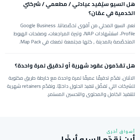
هل السيو سيُفيد عيادتي / مطعمي / شركتي
الخدمية في عمّان؟
نعم. السيو المحلي من أقوى تخصّصاتنا. Google Business
Profile، استشهادات NAP، وتيرة المراجعات، وصفحات الهبوط
المتخصّصة بالمدينة , كلها مجتمعة تضعك في Map Pack.
هل تقدّمون عقود شهرية أو تدقيق لمرة واحدة؟
الاثنان. نقدّم تدقيقًا عميقًا لمرة واحدة مع خارطة طريق مكتوبة
للشركات اللي تفضّل تنفيذ الحلول داخليًا. ونقدّم retainers شهرية
للتنفيذ الكامل والمحتوى والتحسين المستمر.
أسواق أخرى
أين نقدّم السيو أيضًا