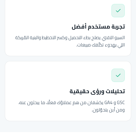
تجربة مستخدم أفضل
السيو التقني يصلح بطء التحميل وكسر التخطيط والبنية المُربكة
اللي بهدوء تكلّفك مبيعات.
تحليلات ورؤى حقيقية
GSC و GA4 يكشفان من هم عملاؤك فعلًا، ما يبحثون عنه،
ومن أين يتحوّلون.