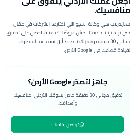
اجعل عملك الأردني يتفوّق على
منافسيك.
سبايدرلاب هي وكالة السيو اللي تختارها الشركات في عمّان
حين تريد ترتيبًا حقيقيًا , مش عروضًا تقديمية. احصل على تدقيق
مجاني 30 دقيقة وسنريك بالضبط أين تقف وما المطلوب
لقيادة قطاعك في Google الأردن.
جاهز لتصدّر Google الأردن؟
تدقيق مجاني 30 دقيقة خاص بسوقك الأردني، منافسيك،
وأهدافك.
تواصل واتساب