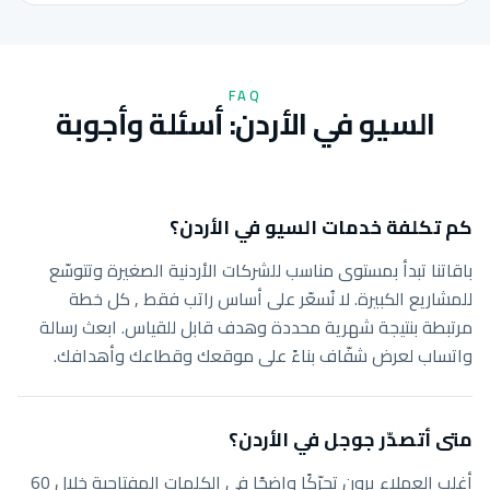
FAQ
السيو في الأردن: أسئلة وأجوبة
كم تكلفة خدمات السيو في الأردن؟
باقاتنا تبدأ بمستوى مناسب للشركات الأردنية الصغيرة وتتوسّع
للمشاريع الكبيرة. لا نُسعّر على أساس راتب فقط , كل خطة
مرتبطة بنتيجة شهرية محددة وهدف قابل للقياس. ابعث رسالة
واتساب لعرض شفّاف بناءً على موقعك وقطاعك وأهدافك.
متى أتصدّر جوجل في الأردن؟
أغلب العملاء يرون تحرّكًا واضحًا في الكلمات المفتاحية خلال 60