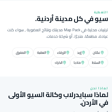
التغطية
سيو في كل مدينة أردنية.
ترتيبات محلية في Map Pack مدينتك ونتائج العضوية , سواء كنت
عيادة، مطعمًا، متجرًا، أو شركة خدمات.
عمّان
إربد
الزرقاء
العقبة
المفرق
السلط
مادبا
الكرك
لماذا نحن
لماذا سبايدرلاب وكالة السيو الأولى
في الأردن.