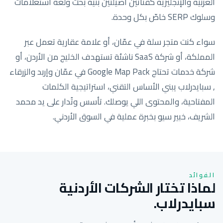
العربية والإنجليزية كقناتين أصيلتين بنية بحث ولغة استعلامات
وسلوك SERP خاصّ بكل وحدة.
سواء كنت متجر سلة في عمّان، أو علامة عقارية تعمل عبر
المملكة، أو شركة SaaS ناشئة تستهدف الخليج من الأردن، أو
شركة خدمات تحتاج Google Map Pack في عمّان وإربد والزرقاء
, سبايدرلاب يبني الأساس التقني، استراتيجية الكلمات
المفتاحية، والمحتوى اللي يوصلك. تأسس وتُدار على يد محمد
الشريف، خبير سيو بخبرة عملية في السوق الأردني.
الفوائد
لماذا تختار الشركات الأردنية
سبايدرلاب.