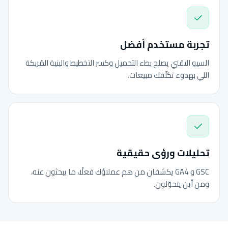
تجربة مستخدم أفضل
السيو التقني يصلح بطء التحميل وكسر التخطيط والبنية المُربكة
اللي بهدوء تكلّفك مبيعات.
تحليلات ورؤى حقيقية
GSC و GA4 يكشفان من هم عملاؤك فعلًا، ما يبحثون عنه،
ومن أين يتحوّلون.