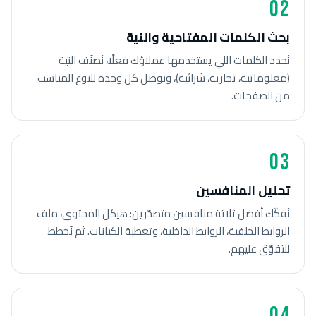
02
بحث الكلمات المفتاحية والنية
نُحدد الكلمات اللي يستخدمها عملاؤك فعلًا، نُصنّف النية
(معلوماتية، تجارية، شرائية)، ونوصل كل وحدة للنوع المناسب
من الصفحات.
03
تحليل المنافسين
نُفكّك أفضل ثلاثة منافسين متصدّرين: هيكل المحتوى، ملف
الروابط الخلفية، الروابط الداخلية، وتغطية الكيانات. ثم نُخطط
للتفوّق عليهم.
04