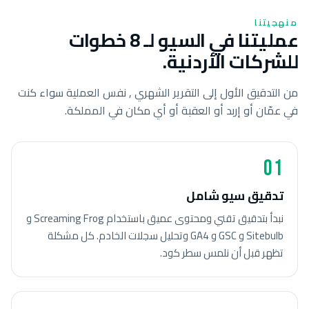
منهجيتنا
عمليتنا في السيو لـ 8 خطوات
للشركات الأردنية.
من التدقيق الأول إلى التقرير الشهري , نفس العملية سواء كنت
في عمّان أو إربد أو العقبة أو أي مكان في المملكة.
01
تدقيق سيو شامل
نبدأ بتدقيق تقني ومحتوى عميق باستخدام Screaming Frog و
Sitebulb و GSC و GA4 وتحليل سجلات الخادم. كل مشكلة
تظهر قبل أن نلمس سطر كود.