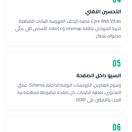
التحسين التقني
Core Web Vitals، قابلية الزحف، الفهرسة، البيانات المنظمة،
تجربة الموبايل، نظافة sitemap و robots. الأساس اللي يخلّي
محتواك يتصدّر.
05
السيو داخل الصفحة
وسوم العناوين، الترويسات، الروابط الداخلية، Schema، عمق
المحتوى، تغطية الكيانات. كل صفحة مضبوطة لمطابقة نية
البحث والتفوّق على SERP.
06