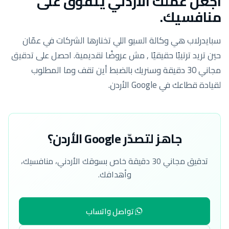
اجعل عملك الأردني يتفوّق على
منافسيك.
سبايدرلاب هي وكالة السيو اللي تختارها الشركات في عمّان
حين تريد ترتيبًا حقيقيًا , مش عروضًا تقديمية. احصل على تدقيق
مجاني 30 دقيقة وسنريك بالضبط أين تقف وما المطلوب
لقيادة قطاعك في Google الأردن.
جاهز لتصدّر Google الأردن؟
تدقيق مجاني 30 دقيقة خاص بسوقك الأردني، منافسيك،
وأهدافك.
تواصل واتساب