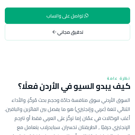
تواصل على واتساب
تدقيق مجاني
نظرة عامة
كيف يبدو السيو في الأردن فعلًا؟
السوق الأردني سوق منافسة حادّة وحجم بحث مُركّز، والأداء
الثنائي للغة (عربي وإنجليزي) هو ما يفصل بين الفائزين والباقين.
أغلب الوكالات في عمّان إما تركّز على العربي فقط أو تترجم
الإنجليزي حرفيًا , الطريقتان تخسران. سبايدرلاب يتعامل مع