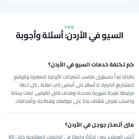
FAQ
السيو في الأردن: أسئلة وأجوبة
كم تكلفة خدمات السيو في الأردن؟
باقاتنا تبدأ بمستوى مناسب للشركات الأردنية الصغيرة وتتوسّع
للمشاريع الكبيرة. لا نُسعّر على أساس راتب فقط , كل خطة
مرتبطة بنتيجة شهرية محددة وهدف قابل للقياس. ابعث رسالة
واتساب لعرض شفّاف بناءً على موقعك وقطاعك وأهدافك.
متى أتصدّر جوجل في الأردن؟
أغلب العملاء يرون تحرّكًا واضحًا في الكلمات المفتاحية خلال 60