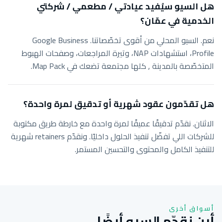
هل السيو سيُفيد عيادتي / مطعمي / شركتي
الخدمية في عمّان؟
نعم. السيو المحلي من أقوى تخصّصاتنا. Google Business
Profile، استشهادات NAP، وتيرة المراجعات، وصفحات الهبوط
المتخصّصة بالمدينة , كلها مجتمعة تضعك في Map Pack.
هل تقدّمون عقود شهرية أو تدقيق لمرة واحدة؟
الاثنان. نقدّم تدقيقًا عميقًا لمرة واحدة مع خارطة طريق مكتوبة
للشركات اللي تفضّل تنفيذ الحلول داخليًا. ونقدّم retainers شهرية
للتنفيذ الكامل والمحتوى والتحسين المستمر.
أسواق أخرى
أين نقدّم السيو أيضًا