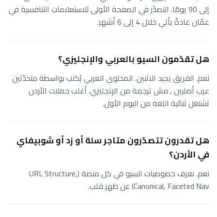
إلى 90 يومًا. التصدّر في الصفحة الأولى للاستعلامات التنافسية في
عمّان عادةً يأتي خلال 4 إلى 6 أشهر.
هل تقدّمون السيو بالعربي والإنجليزي؟
نعم. الفريق يجيد الاثنين. المحتوى العربي يُكتب بواسطة متحدّثين
عرب أصليين , مش ترجمة من الإنجليزي. أغلب حملات الأردن
تشتغل ثنائية اللغة من اليوم الأول.
هل تقدرون تتصدّرون متاجر سلة أو زد أو شوبيفاي
في الأردن؟
نعم. نعرف خصوصيات السيو في كل منصة (URL Structure,
Canonical, Faceted Nav) عن ظهر قلب.