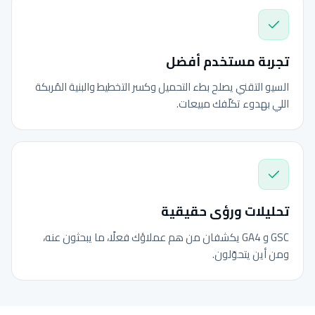
تجربة مستخدم أفضل
السيو التقني يصلح بطء التحميل وكسر التخطيط والبنية المُربكة
اللي بهدوء تكلّفك مبيعات.
تحليلات ورؤى حقيقية
GSC و GA4 يكشفان من هم عملاؤك فعلًا، ما يبحثون عنه،
ومن أين يتحوّلون.