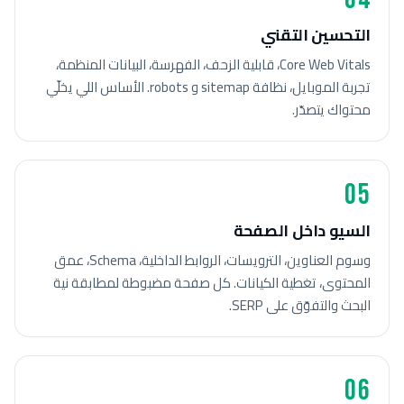
التحسين التقني
Core Web Vitals، قابلية الزحف، الفهرسة، البيانات المنظمة،
تجربة الموبايل، نظافة sitemap و robots. الأساس اللي يخلّي
محتواك يتصدّر.
05
السيو داخل الصفحة
وسوم العناوين، الترويسات، الروابط الداخلية، Schema، عمق
المحتوى، تغطية الكيانات. كل صفحة مضبوطة لمطابقة نية
البحث والتفوّق على SERP.
06