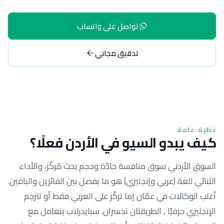
تواصل على واتساب
تدقيق مجاني
نظرة عامة
كيف يبدو السيو في الأردن فعلًا؟
السوق الأردني سوق منافسة حادّة وحجم بحث مُركّز، والأداء
الثنائي للغة (عربي وإنجليزي) هو ما يفصل بين الفائزين والباقين.
أغلب الوكالات في عمّان إما تركّز على العربي فقط أو تترجم
الإنجليزي حرفيًا , الطريقتان تخسران. سبايدرلاب يتعامل مع