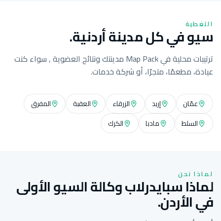
التغطية
سيو في كل مدينة أردنية.
ترتيبات محلية في Map Pack مدينتك ونتائج العضوية , سواء كنت
عيادة، مطعمًا، متجرًا، أو شركة خدمات.
عمّان
إربد
الزرقاء
العقبة
المفرق
السلط
مادبا
الكرك
لماذا نحن
لماذا سبايدرلاب وكالة السيو الأولى
في الأردن.