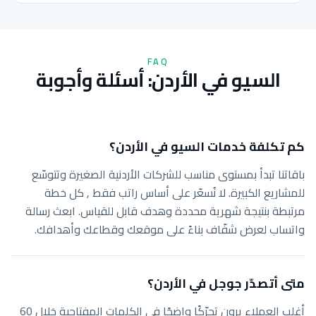
FAQ
السيو في الأردن: أسئلة وأجوبة
كم تكلفة خدمات السيو في الأردن؟
باقاتنا تبدأ بمستوى مناسب للشركات الأردنية الصغيرة وتتوسّع
للمشاريع الكبيرة. لا نُسعّر على أساس راتب فقط , كل خطة
مرتبطة بنتيجة شهرية محددة وهدف قابل للقياس. ابعث رسالة
واتساب لعرض شفّاف بناءً على موقعك وقطاعك وأهدافك.
متى أتصدّر جوجل في الأردن؟
أغلب العملاء يرون تحرّكًا واضحًا في الكلمات المفتاحية خلال 60