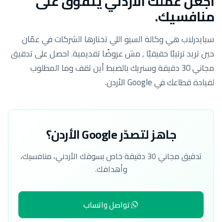
اجعل عملك الأردني يتفوّق على
منافسيك.
سبايدرلاب هي وكالة السيو اللي تختارها الشركات في عمّان
حين تريد ترتيبًا حقيقيًا , مش عروضًا تقديمية. احصل على تدقيق
مجاني 30 دقيقة وسنريك بالضبط أين تقف وما المطلوب
لقيادة قطاعك في Google الأردن.
جاهز لتصدّر Google الأردن؟
تدقيق مجاني 30 دقيقة خاص بسوقك الأردني، منافسيك،
وأهدافك.
تواصل واتساب