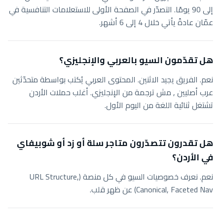
إلى 90 يومًا. التصدّر في الصفحة الأولى للاستعلامات التنافسية في
عمّان عادةً يأتي خلال 4 إلى 6 أشهر.
هل تقدّمون السيو بالعربي والإنجليزي؟
نعم. الفريق يجيد الاثنين. المحتوى العربي يُكتب بواسطة متحدّثين
عرب أصليين , مش ترجمة من الإنجليزي. أغلب حملات الأردن
تشتغل ثنائية اللغة من اليوم الأول.
هل تقدرون تتصدّرون متاجر سلة أو زد أو شوبيفاي
في الأردن؟
نعم. نعرف خصوصيات السيو في كل منصة (URL Structure,
Canonical, Faceted Nav) عن ظهر قلب.