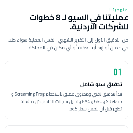
منهجيتنا
عمليتنا في السيو لـ 8 خطوات
للشركات الأردنية.
من التدقيق الأول إلى التقرير الشهري , نفس العملية سواء كنت
في عمّان أو إربد أو العقبة أو أي مكان في المملكة.
01
تدقيق سيو شامل
نبدأ بتدقيق تقني ومحتوى عميق باستخدام Screaming Frog و
Sitebulb و GSC و GA4 وتحليل سجلات الخادم. كل مشكلة
تظهر قبل أن نلمس سطر كود.