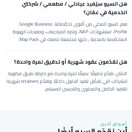
هل السيو سيُفيد عيادتي / مطعمي / شركتي
الخدمية في عمّان؟
نعم. السيو المحلي من أقوى تخصّصاتنا. Google Business
Profile، استشهادات NAP، وتيرة المراجعات، وصفحات الهبوط
المتخصّصة بالمدينة , كلها مجتمعة تضعك في Map Pack.
هل تقدّمون عقود شهرية أو تدقيق لمرة واحدة؟
الاثنان. نقدّم تدقيقًا عميقًا لمرة واحدة مع خارطة طريق مكتوبة
للشركات اللي تفضّل تنفيذ الحلول داخليًا. ونقدّم retainers شهرية
للتنفيذ الكامل والمحتوى والتحسين المستمر.
أسواق أخرى
أين نقدّم السيو أيضًا