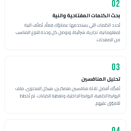
02
بحث الكلمات المفتاحية والنية
نُحدد الكلمات اللي يستخدمها عملاؤك فعلًا، نُصنّف النية
(معلوماتية، تجارية، شرائية)، ونوصل كل وحدة للنوع المناسب
من الصفحات.
03
تحليل المنافسين
نُفكّك أفضل ثلاثة منافسين متصدّرين: هيكل المحتوى، ملف
الروابط الخلفية، الروابط الداخلية، وتغطية الكيانات. ثم نُخطط
للتفوّق عليهم.
04