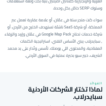
العربية والإنجليزية كقناتين أصيلتين بنية بحث ولغة استعلامات
وسلوك SERP خاصّ بكل وحدة.
سواء كنت متجر سلة في عمّان، أو علامة عقارية تعمل عبر
المملكة، أو شركة SaaS ناشئة تستهدف الخليج من الأردن، أو
شركة خدمات تحتاج Google Map Pack في عمّان وإربد والزرقاء
, سبايدرلاب يبني الأساس التقني، استراتيجية الكلمات
المفتاحية، والمحتوى اللي يوصلك. تأسس وتُدار على يد محمد
الشريف، خبير سيو بخبرة عملية في السوق الأردني.
الفوائد
لماذا تختار الشركات الأردنية
سبايدرلاب.