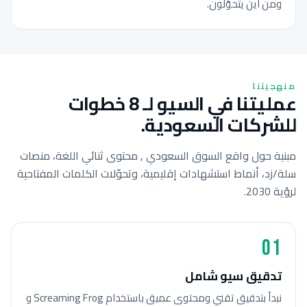
ومن أين يتحوّلون.
منهجيتنا
عمليتنا في السيو لـ 8 خطوات
للشركات السعودية.
مبنية حول واقع السوق السعودي , محتوى ثنائي اللغة، منصات
سلة/زد، أنماط استشهادات إقليمية، وتحوّلات الكلمات المفتاحية
لرؤية 2030.
01
تدقيق سيو شامل
نبدأ بتدقيق تقني ومحتوى عميق باستخدام Screaming Frog و