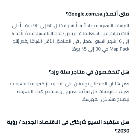
متى أتصدّر Google.com.sa؟
الترتيبات السعودية عادةً تبدأ تتحرّك خلال 60 إلى 90 يومًا. أعلى
ثلاث مراكز على استعلامات الرياض/جدة التنافسية عادةً تأخذ 4
إلى 6 أشهر. السيو المحلي في المناطق الأقل اشباعًا يقدر يُنتج
Map Pack في 30 إلى 45 يومًا.
هل تتخصّصون في متاجر سلة وزد؟
نعم. هاتان المنصّتان تهيمنان على التجارة الإلكترونية السعودية.
نعرف خصوصيات كل منصّة بعمق , ونستخدم هذه المعرفة
لإصلاح مشاكل الفهرسة.
هل سيُفيد السيو شركتي في الاقتصاد الجديد / رؤية
2030؟