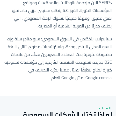
SERPs الآن مزدحمة بالوكالات والمجمّعات ومواقع
المؤسسات الكبيرة. الفوز هنا يتطلب محتوى عربي حاد، سيو
تقني عميق، وفهمًا حقيقيًا لسلوك البحث السعودي , اللي
يختلف جذريًا عن العربية الشامية أو المصرية.
سبايدرلاب يتخصّص في السوق السعودي: سيو متاجر سلة وزد،
السيو المحلي للرياض وجدة، واستراتيجيات محتوى ثنائي اللغة
مضبوطة لكيفية بحث العملاء السعوديين فعلًا. من علامات
D2C جديدة تستهدف المنطقة الشرقية إلى مؤسسات سعودية
كبيرة تحتاج تنظيفًا تقنيًا , عملنا يحرّك التصنيف في
Google.com.sa، مش Google العام.
الفوائد
لماذا تختار الشركات السعودية