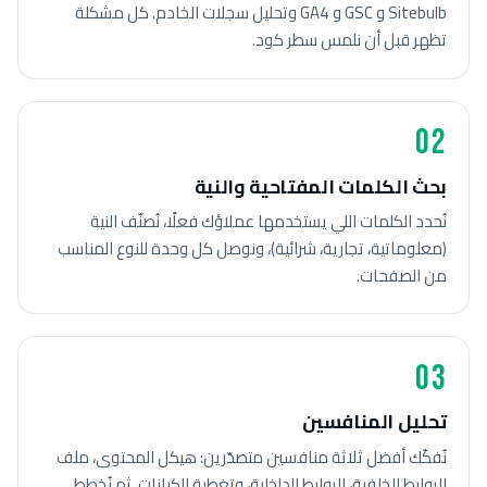
Sitebulb و GSC و GA4 وتحليل سجلات الخادم. كل مشكلة
تظهر قبل أن نلمس سطر كود.
02
بحث الكلمات المفتاحية والنية
نُحدد الكلمات اللي يستخدمها عملاؤك فعلًا، نُصنّف النية
(معلوماتية، تجارية، شرائية)، ونوصل كل وحدة للنوع المناسب
من الصفحات.
03
تحليل المنافسين
نُفكّك أفضل ثلاثة منافسين متصدّرين: هيكل المحتوى، ملف
الروابط الخلفية، الروابط الداخلية، وتغطية الكيانات. ثم نُخطط