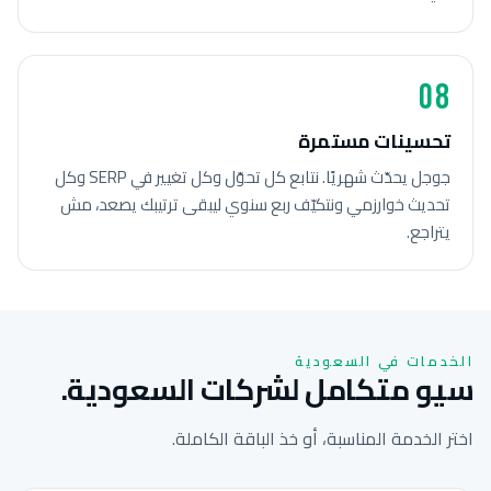
08
تحسينات مستمرة
جوجل يحدّث شهريًا. نتابع كل تحوّل وكل تغيير في SERP وكل
تحديث خوارزمي ونتكيّف ربع سنوي ليبقى ترتيبك يصعد، مش
يتراجع.
الخدمات في السعودية
سيو متكامل لشركات السعودية.
اختر الخدمة المناسبة، أو خذ الباقة الكاملة.