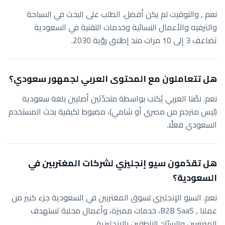
نعم , والتوقيت لم يكن أفضل. الطلب على البحث في السياحة
والترفيه والأعمال النسائية وخدمات التقنية في السعودية
تضاعف 3 إلى 10 مرات منذ إطلاق رؤية 2030.
هل تتعاملون مع المحتوى العربي لجمهور سعودي؟
نعم. نصّنا العربي يُكتب بواسطة متحدّثين أصليين بلغة سعودية
(ليس مترجم من مصري أو شامي)، مضبوط لكيفية بحث المستخدم
السعودي فعلًا.
هل تقدّمون سيو إنجليزي لشركات المغتربين في
السعودية؟
نعم. السيو الإنجليزي لسوق المغتربين في السعودية جزء كبير من
عملنا , B2B SaaS، خدمات مميزة، وأعمال محلية تستهدف
المغتربين والسيّاح الناطقين بالإنجليزية.