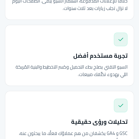
خلافًا للإعلانات المدفوعة، استثمار السيو يبقى. الصفحات اليوم
لا تزال تجلب زيارات بعد ثلاث سنوات.
تجربة مستخدم أفضل
السيو التقني يصلح بطء التحميل وكسر التخطيط والبنية المُربكة
اللي بهدوء تكلّفك مبيعات.
تحليلات ورؤى حقيقية
GSC و GA4 يكشفان من هم عملاؤك فعلًا، ما يبحثون عنه،