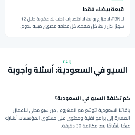
قبعة بيضاء فقط
لا PBN، لا مزارع روابط، لا اختصارات تجلب لك عقوبة خلال 12
شهرًا. كل رابط، كل صفحة، كل قطعة محتوى مبنية لتدوم.
FAQ
السيو في السعودية: أسئلة وأجوبة
كم تكلفة السيو في السعودية؟
باقاتنا السعودية تتوسّع مع المشروع , من سيو محلي للأعمال
الصغيرة إلى برامج تقنية ومحتوى على مستوى المؤسسات. نُشارك
عرضًا شفّافًا بعد مكالمة 30 دقيقة.