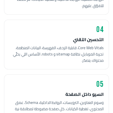
للتفوّق عليهم.
04
التحسين التقني
Core Web Vitals، قابلية الزحف، الفهرسة، البيانات المنظمة،
تجربة الموبايل، نظافة sitemap و robots. الأساس اللي يخلّي
محتواك يتصدّر.
05
السيو داخل الصفحة
وسوم العناوين، الترويسات، الروابط الداخلية، Schema، عمق
المحتوى، تغطية الكيانات. كل صفحة مضبوطة لمطابقة نية