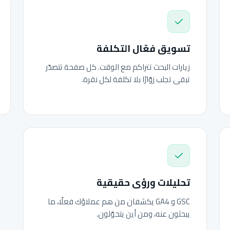
تسويق فعّال التكلفة
زيارات البحث تتراكم مع الوقت. كل صفحة تتصدّر
تبقى تجلب زوّارًا بلا تكلفة لكل نقرة.
تحليلات ورؤى حقيقية
GSC و GA4 يكشفان من هم عملاؤك فعلًا، ما
يبحثون عنه، ومن أين يتحوّلون.