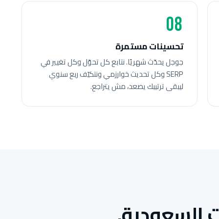
08
تحسينات مستمرة
جوجل يحدّث شهريًا. نتابع كل تحوّل وكل تغيير في
SERP وكل تحديث خوارزمي ونتكيّف ربع سنوي
ليبقى ترتيبك يصعد، مش يتراجع.
 السعودية.