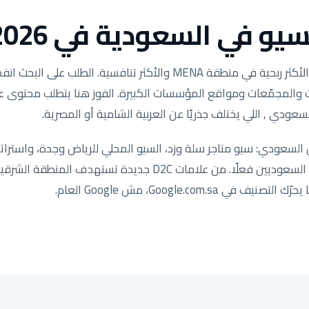
يو في السعودية في 2026.
وكالات والمجمّعات ومواقع المؤسسات الكبيرة. الفوز هنا يتطلب محتوى
سعودي , اللي يختلف جذريًا عن العربية الشامية أو المصرية.
لسعودي: سيو متاجر سلة وزد، السيو المحلي للرياض وجدة، واستراتي
مضبوطة لكيفية بحث العملاء السعوديين فعلًا. من علامات D2C جد
ي Google.com.sa، مش Google العام.