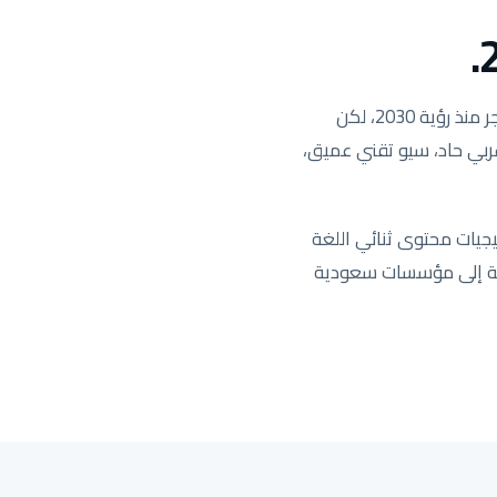
السوق السعودي هو السوق الأكثر ربحية في منطقة MENA والأكثر تنافسية. الطلب على البحث انفجر منذ رؤية 2030، لكن
 عربي حاد، سيو تقني عميق،
جيات محتوى ثنائي اللغة
يدة تستهدف المنطقة الشرقية إلى مؤسسات سعودية