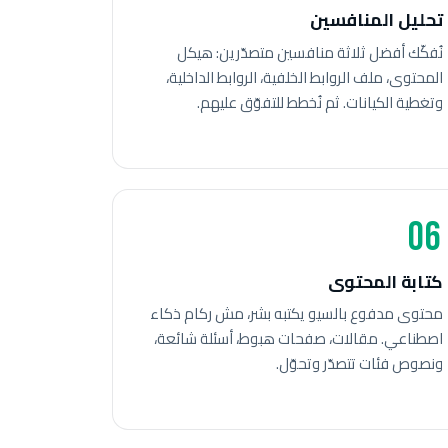
تحليل المنافسين
نُفكّك أفضل ثلاثة منافسين متصدّرين: هيكل
المحتوى، ملف الروابط الخلفية، الروابط الداخلية،
وتغطية الكيانات. ثم نُخطط للتفوّق عليهم.
06
كتابة المحتوى
محتوى مدفوع بالسيو يكتبه بشر، مش ركام ذكاء
اصطناعي. مقالات، صفحات هبوط، أسئلة شائعة،
ونصوص فئات تتصدّر وتحوّل.