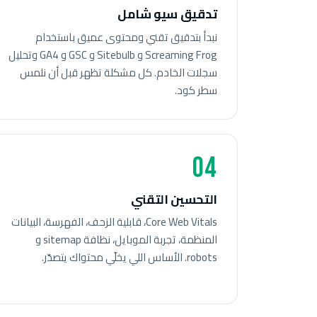
تدقيق سيو شامل
نبدأ بتدقيق تقني ومحتوى عميق باستخدام
Screaming Frog و Sitebulb و GSC و GA4 وتحليل
سجلات الخادم. كل مشكلة تظهر قبل أن نلمس
سطر كود.
04
التحسين التقني
Core Web Vitals، قابلية الزحف، الفهرسة، البيانات
المنظمة، تجربة الموبايل، نظافة sitemap و
robots. الأساس اللي يخلّي محتواك يتصدّر.