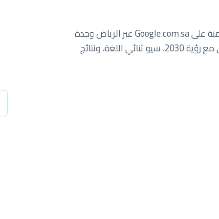
سبايدرلاب يساعد الشركات السعودية على الهيمنة على Google.com.sa عبر الرياض وجدة
والدمام والمنطقة الشرقية. نمو رقمي يتماشى مع رؤية 2030، سيو ثنائي اللغة، ونتائج