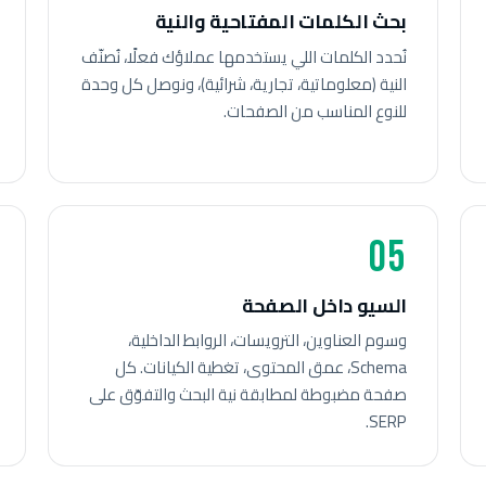
بحث الكلمات المفتاحية والنية
نُحدد الكلمات اللي يستخدمها عملاؤك فعلًا، نُصنّف
النية (معلوماتية، تجارية، شرائية)، ونوصل كل وحدة
للنوع المناسب من الصفحات.
05
السيو داخل الصفحة
وسوم العناوين، الترويسات، الروابط الداخلية،
Schema، عمق المحتوى، تغطية الكيانات. كل
صفحة مضبوطة لمطابقة نية البحث والتفوّق على
SERP.