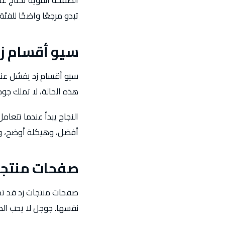
الصفحة القوية تحتاج عنو
تبدو مرجعًا واضحًا للفئ
سيو أقسام زد
سيو أقسام زد يفشل عند
هذه الحالة، لا تملك جو
النجاح يبدأ عندما تتع
أفضل، وهيكلة أوضح، وفل
صفحات منتجا
صفحات منتجات زد قد تكو
نفسها. جوجل لا يحب الصف