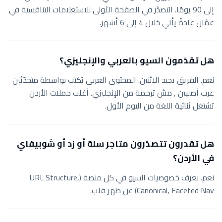
إلى 90 يومًا. التصدّر في الصفحة الأولى للاستعلامات التنافسية في
عمّان عادةً يأتي خلال 4 إلى 6 أشهر.
هل تقدّمون السيو بالعربي والإنجليزي؟
نعم. الفريق يجيد الاثنين. المحتوى العربي يُكتب بواسطة متحدّثين
عرب أصليين , مش ترجمة من الإنجليزي. أغلب حملات الأردن
تشتغل ثنائية اللغة من اليوم الأول.
هل تقدرون تتصدّرون متاجر سلة أو زد أو شوبيفاي
في الأردن؟
نعم. نعرف خصوصيات السيو في كل منصة (URL Structure,
Canonical, Faceted Nav) عن ظهر قلب.