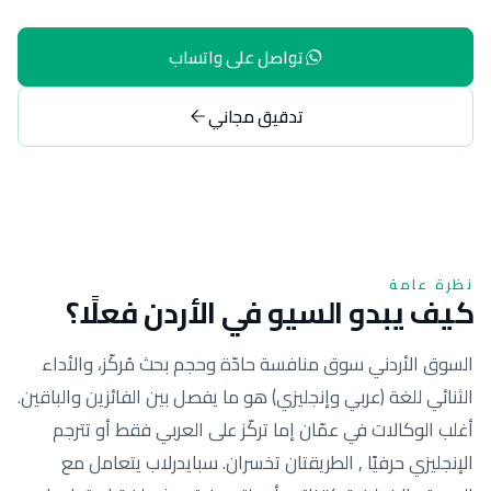
تواصل على واتساب
تدقيق مجاني
نظرة عامة
كيف يبدو السيو في الأردن فعلًا؟
السوق الأردني سوق منافسة حادّة وحجم بحث مُركّز، والأداء
الثنائي للغة (عربي وإنجليزي) هو ما يفصل بين الفائزين والباقين.
أغلب الوكالات في عمّان إما تركّز على العربي فقط أو تترجم
الإنجليزي حرفيًا , الطريقتان تخسران. سبايدرلاب يتعامل مع