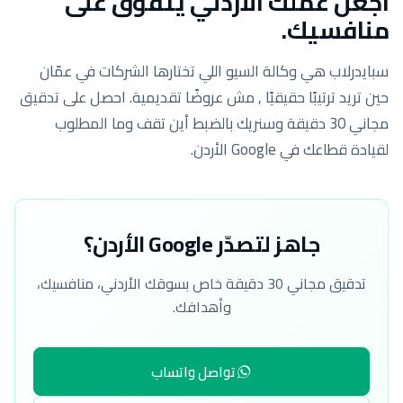
اجعل عملك الأردني يتفوّق على
منافسيك.
سبايدرلاب هي وكالة السيو اللي تختارها الشركات في عمّان
حين تريد ترتيبًا حقيقيًا , مش عروضًا تقديمية. احصل على تدقيق
مجاني 30 دقيقة وسنريك بالضبط أين تقف وما المطلوب
لقيادة قطاعك في Google الأردن.
جاهز لتصدّر Google الأردن؟
تدقيق مجاني 30 دقيقة خاص بسوقك الأردني، منافسيك،
وأهدافك.
تواصل واتساب