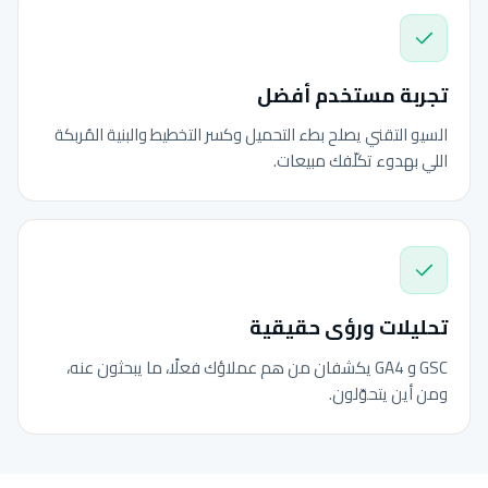
تجربة مستخدم أفضل
السيو التقني يصلح بطء التحميل وكسر التخطيط والبنية المُربكة
اللي بهدوء تكلّفك مبيعات.
تحليلات ورؤى حقيقية
GSC و GA4 يكشفان من هم عملاؤك فعلًا، ما يبحثون عنه،
ومن أين يتحوّلون.