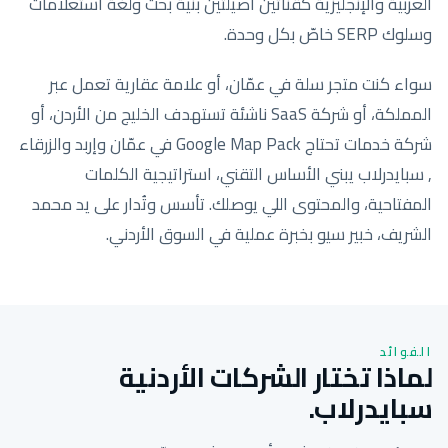
العربية والإنجليزية كقناتين أصيلتين بنية بحث ولغة استعلامات
وسلوك SERP خاصّ بكل وحدة.
سواء كنت متجر سلة في عمّان، أو علامة عقارية تعمل عبر
المملكة، أو شركة SaaS ناشئة تستهدف الخليج من الأردن، أو
شركة خدمات تحتاج Google Map Pack في عمّان وإربد والزرقاء
, سبايدرلاب يبني الأساس التقني، استراتيجية الكلمات
المفتاحية، والمحتوى اللي يوصلك. تأسس وتُدار على يد محمد
الشريف، خبير سيو بخبرة عملية في السوق الأردني.
الفوائد
لماذا تختار الشركات الأردنية
سبايدرلاب.