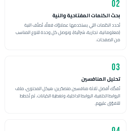
02
بحث الكلمات المفتاحية والنية
نُحدد الكلمات اللي يستخدمها عملاؤك فعلًا، نُصنّف النية
(معلوماتية، تجارية، شرائية)، ونوصل كل وحدة للنوع المناسب
من الصفحات.
03
تحليل المنافسين
نُفكّك أفضل ثلاثة منافسين متصدّرين: هيكل المحتوى، ملف
الروابط الخلفية، الروابط الداخلية، وتغطية الكيانات. ثم نُخطط
للتفوّق عليهم.
04