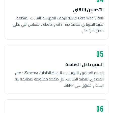
التحسين التقني
Core Web Vitals، قابلية الزحف، الفهرسة، البيانات المنظمة،
تجربة الموبايل، نظافة sitemap و robots. الأساس اللي يخلّي
محتواك يتصدّر.
05
السيو داخل الصفحة
وسوم العناوين، الترويسات، الروابط الداخلية، Schema، عمق
المحتوى، تغطية الكيانات. كل صفحة مضبوطة لمطابقة نية
البحث والتفوّق على SERP.
06