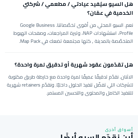
هل السيو سيُفيد عيادتي / مطعمي / شركتي
الخدمية في عمّان؟
نعم. السيو المحلي من أقوى تخصّصاتنا. Google Business
Profile، استشهادات NAP، وتيرة المراجعات، وصفحات الهبوط
المتخصّصة بالمدينة , كلها مجتمعة تضعك في Map Pack.
هل تقدّمون عقود شهرية أو تدقيق لمرة واحدة؟
الاثنان. نقدّم تدقيقًا عميقًا لمرة واحدة مع خارطة طريق مكتوبة
للشركات اللي تفضّل تنفيذ الحلول داخليًا. ونقدّم retainers شهرية
للتنفيذ الكامل والمحتوى والتحسين المستمر.
أسواق أخرى
أين نقدّم السيو أيضًا