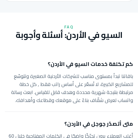
FAQ
السيو في الأردن: أسئلة وأجوبة
كم تكلفة خدمات السيو في الأردن؟
باقاتنا تبدأ بمستوى مناسب للشركات الأردنية الصغيرة وتتوسّع
للمشاريع الكبيرة. لا نُسعّر على أساس راتب فقط , كل خطة
مرتبطة بنتيجة شهرية محددة وهدف قابل للقياس. ابعث رسالة
واتساب لعرض شفّاف بناءً على موقعك وقطاعك وأهدافك.
متى أتصدّر جوجل في الأردن؟
أغلب العملاء يرون تحرّكًا واضحًا في الكلمات المفتاحية خلال 60