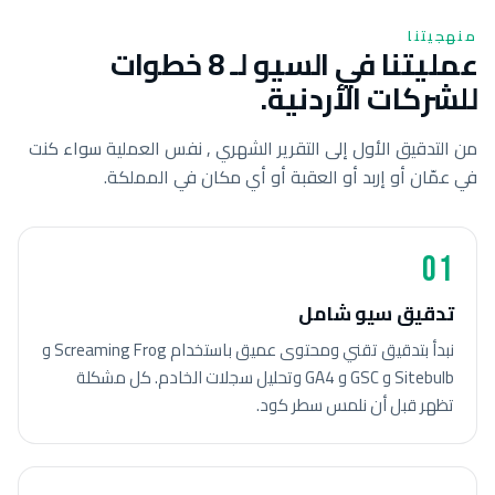
منهجيتنا
عمليتنا في السيو لـ 8 خطوات
للشركات الأردنية.
من التدقيق الأول إلى التقرير الشهري , نفس العملية سواء كنت
في عمّان أو إربد أو العقبة أو أي مكان في المملكة.
01
تدقيق سيو شامل
نبدأ بتدقيق تقني ومحتوى عميق باستخدام Screaming Frog و
Sitebulb و GSC و GA4 وتحليل سجلات الخادم. كل مشكلة
تظهر قبل أن نلمس سطر كود.