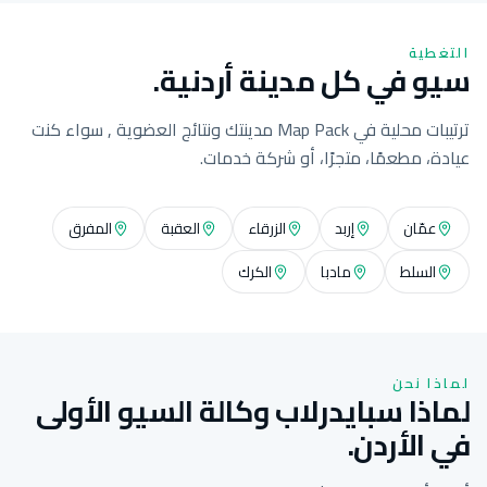
التغطية
سيو في كل مدينة أردنية.
ترتيبات محلية في Map Pack مدينتك ونتائج العضوية , سواء كنت
عيادة، مطعمًا، متجرًا، أو شركة خدمات.
عمّان
إربد
الزرقاء
العقبة
المفرق
السلط
مادبا
الكرك
لماذا نحن
لماذا سبايدرلاب وكالة السيو الأولى
في الأردن.