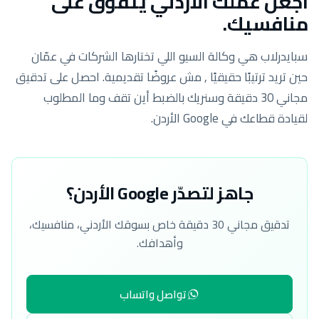
اجعل عملك الأردني يتفوّق على
منافسيك.
سبايدرلاب هي وكالة السيو اللي تختارها الشركات في عمّان
حين تريد ترتيبًا حقيقيًا , مش عروضًا تقديمية. احصل على تدقيق
مجاني 30 دقيقة وسنريك بالضبط أين تقف وما المطلوب
لقيادة قطاعك في Google الأردن.
جاهز لتصدّر Google الأردن؟
تدقيق مجاني 30 دقيقة خاص بسوقك الأردني، منافسيك،
وأهدافك.
تواصل واتساب