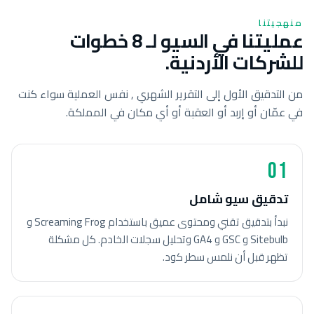
منهجيتنا
عمليتنا في السيو لـ 8 خطوات
للشركات الأردنية.
من التدقيق الأول إلى التقرير الشهري , نفس العملية سواء كنت
في عمّان أو إربد أو العقبة أو أي مكان في المملكة.
01
تدقيق سيو شامل
نبدأ بتدقيق تقني ومحتوى عميق باستخدام Screaming Frog و
Sitebulb و GSC و GA4 وتحليل سجلات الخادم. كل مشكلة
تظهر قبل أن نلمس سطر كود.