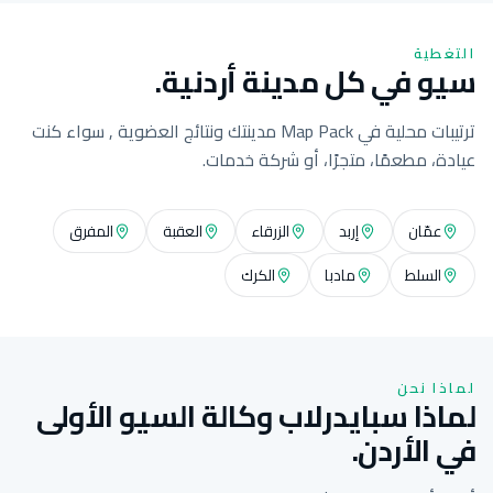
التغطية
سيو في كل مدينة أردنية.
ترتيبات محلية في Map Pack مدينتك ونتائج العضوية , سواء كنت
عيادة، مطعمًا، متجرًا، أو شركة خدمات.
عمّان
إربد
الزرقاء
العقبة
المفرق
السلط
مادبا
الكرك
لماذا نحن
لماذا سبايدرلاب وكالة السيو الأولى
في الأردن.