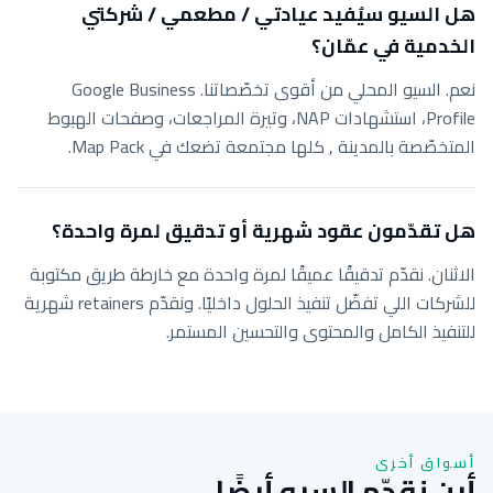
هل السيو سيُفيد عيادتي / مطعمي / شركتي
الخدمية في عمّان؟
نعم. السيو المحلي من أقوى تخصّصاتنا. Google Business
Profile، استشهادات NAP، وتيرة المراجعات، وصفحات الهبوط
المتخصّصة بالمدينة , كلها مجتمعة تضعك في Map Pack.
هل تقدّمون عقود شهرية أو تدقيق لمرة واحدة؟
الاثنان. نقدّم تدقيقًا عميقًا لمرة واحدة مع خارطة طريق مكتوبة
للشركات اللي تفضّل تنفيذ الحلول داخليًا. ونقدّم retainers شهرية
للتنفيذ الكامل والمحتوى والتحسين المستمر.
أسواق أخرى
أين نقدّم السيو أيضًا