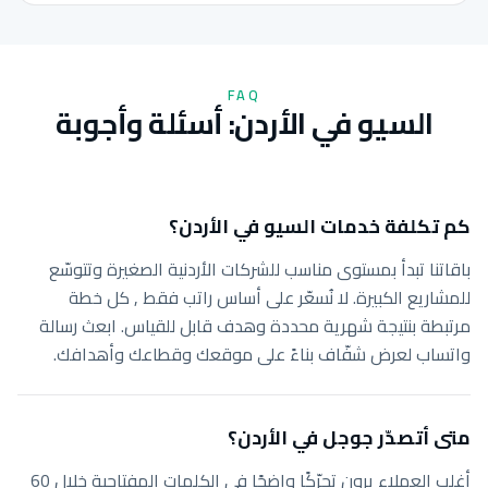
FAQ
السيو في الأردن: أسئلة وأجوبة
كم تكلفة خدمات السيو في الأردن؟
باقاتنا تبدأ بمستوى مناسب للشركات الأردنية الصغيرة وتتوسّع
للمشاريع الكبيرة. لا نُسعّر على أساس راتب فقط , كل خطة
مرتبطة بنتيجة شهرية محددة وهدف قابل للقياس. ابعث رسالة
واتساب لعرض شفّاف بناءً على موقعك وقطاعك وأهدافك.
متى أتصدّر جوجل في الأردن؟
أغلب العملاء يرون تحرّكًا واضحًا في الكلمات المفتاحية خلال 60