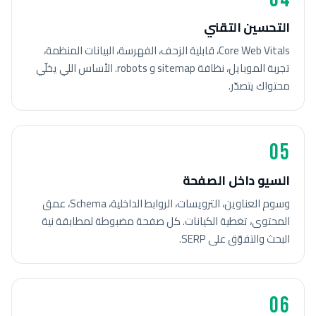
التحسين التقني
Core Web Vitals، قابلية الزحف، الفهرسة، البيانات المنظمة،
تجربة الموبايل، نظافة sitemap و robots. الأساس اللي يخلّي
محتواك يتصدّر.
05
السيو داخل الصفحة
وسوم العناوين، الترويسات، الروابط الداخلية، Schema، عمق
المحتوى، تغطية الكيانات. كل صفحة مضبوطة لمطابقة نية
البحث والتفوّق على SERP.
06