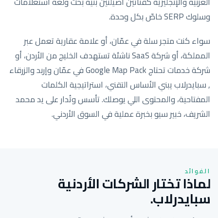
العربية والإنجليزية كقناتين أصيلتين بنية بحث ولغة استعلامات
وسلوك SERP خاصّ بكل وحدة.
سواء كنت متجر سلة في عمّان، أو علامة عقارية تعمل عبر
المملكة، أو شركة SaaS ناشئة تستهدف الخليج من الأردن، أو
شركة خدمات تحتاج Google Map Pack في عمّان وإربد والزرقاء
, سبايدرلاب يبني الأساس التقني، استراتيجية الكلمات
المفتاحية، والمحتوى اللي يوصلك. تأسس وتُدار على يد محمد
الشريف، خبير سيو بخبرة عملية في السوق الأردني.
الفوائد
لماذا تختار الشركات الأردنية
سبايدرلاب.