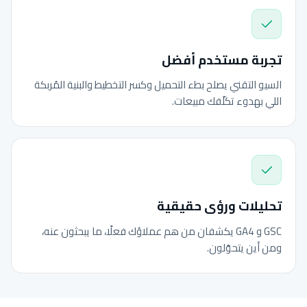
تجربة مستخدم أفضل
السيو التقني يصلح بطء التحميل وكسر التخطيط والبنية المُربكة
اللي بهدوء تكلّفك مبيعات.
تحليلات ورؤى حقيقية
GSC و GA4 يكشفان من هم عملاؤك فعلًا، ما يبحثون عنه،
ومن أين يتحوّلون.