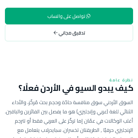
تواصل على واتساب
تدقيق مجاني
نظرة عامة
كيف يبدو السيو في الأردن فعلًا؟
السوق الأردني سوق منافسة حادّة وحجم بحث مُركّز، والأداء
الثنائي للغة (عربي وإنجليزي) هو ما يفصل بين الفائزين والباقين.
أغلب الوكالات في عمّان إما تركّز على العربي فقط أو تترجم
الإنجليزي حرفيًا , الطريقتان تخسران. سبايدرلاب يتعامل مع