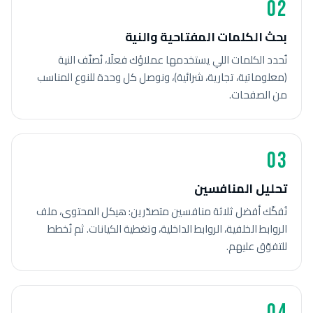
02
بحث الكلمات المفتاحية والنية
نُحدد الكلمات اللي يستخدمها عملاؤك فعلًا، نُصنّف النية
(معلوماتية، تجارية، شرائية)، ونوصل كل وحدة للنوع المناسب
من الصفحات.
03
تحليل المنافسين
نُفكّك أفضل ثلاثة منافسين متصدّرين: هيكل المحتوى، ملف
الروابط الخلفية، الروابط الداخلية، وتغطية الكيانات. ثم نُخطط
للتفوّق عليهم.
04