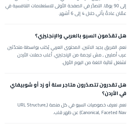
إلى 90 يومًا. التصدّر في الصفحة الأولى للاستعلامات التنافسية في
عمّان عادةً يأتي خلال 4 إلى 6 أشهر.
هل تقدّمون السيو بالعربي والإنجليزي؟
نعم. الفريق يجيد الاثنين. المحتوى العربي يُكتب بواسطة متحدّثين
عرب أصليين , مش ترجمة من الإنجليزي. أغلب حملات الأردن
تشتغل ثنائية اللغة من اليوم الأول.
هل تقدرون تتصدّرون متاجر سلة أو زد أو شوبيفاي
في الأردن؟
نعم. نعرف خصوصيات السيو في كل منصة (URL Structure,
Canonical, Faceted Nav) عن ظهر قلب.