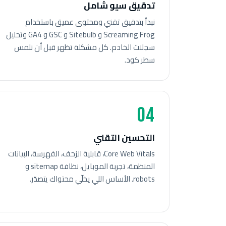
تدقيق سيو شامل
نبدأ بتدقيق تقني ومحتوى عميق باستخدام
Screaming Frog و Sitebulb و GSC و GA4 وتحليل
سجلات الخادم. كل مشكلة تظهر قبل أن نلمس
سطر كود.
04
التحسين التقني
Core Web Vitals، قابلية الزحف، الفهرسة، البيانات
المنظمة، تجربة الموبايل، نظافة sitemap و
robots. الأساس اللي يخلّي محتواك يتصدّر.