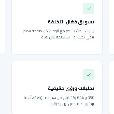
تسويق فعّال التكلفة
زيارات البحث تتراكم مع الوقت. كل صفحة تتصدّر
تبقى تجلب زوّارًا بلا تكلفة لكل نقرة.
تحليلات ورؤى حقيقية
GSC و GA4 يكشفان من هم عملاؤك فعلًا، ما
يبحثون عنه، ومن أين يتحوّلون.