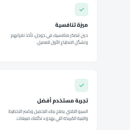
ميزة تنافسية
حين تتصدّر منافسيك في جوجل، تأخذ نقراتهم
وتشكّل الانطباع الأول للعميل.
تجربة مستخدم أفضل
السيو التقني يصلح بطء التحميل وكسر التخطيط
والبنية المُربكة اللي بهدوء تكلّفك مبيعات.