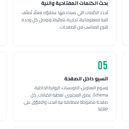
بحث الكلمات المفتاحية والنية
نُحدد الكلمات اللي يستخدمها عملاؤك فعلًا، نُصنّف
النية (معلوماتية، تجارية، شرائية)، ونوصل كل وحدة
للنوع المناسب من الصفحات.
05
السيو داخل الصفحة
وسوم العناوين، الترويسات، الروابط الداخلية،
Schema، عمق المحتوى، تغطية الكيانات. كل
صفحة مضبوطة لمطابقة نية البحث والتفوّق على
SERP.