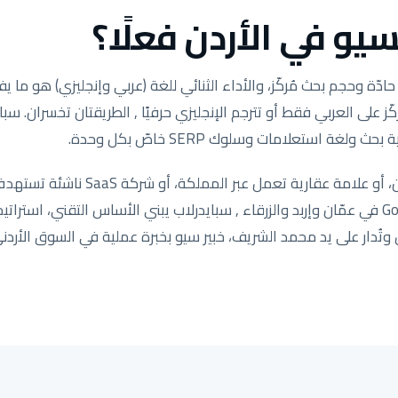
يو في الأردن فعلًا؟
ة وحجم بحث مُركّز، والأداء الثنائي للغة (عربي وإنجليزي) هو ما يفص
ّز على العربي فقط أو تترجم الإنجليزي حرفيًا , الطريقتان تخسران. سب
ولغة استعلامات وسلوك SERP خاصّ بكل وحدة.
سواء كنت متجر سلة في عمّان، أو علامة عق
خدمات تحتاج Google Map Pack في عمّان وإربد والزرقاء , سبايدرلاب يبني الأساس التقني، 
ُدار على يد محمد الشريف، خبير سيو بخبرة عملية في السوق الأردني