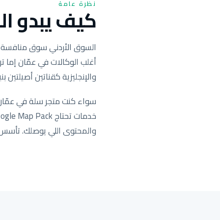
نظرة عامة
كيف يبدو الس
السوق الأردني سوق منافسة حادّ
أغلب الوكالات في عمّان إما ترك
والإنجليزية كقناتين أصيلتين بنية بحث 
والمحتوى اللي يوصلك. تأسس وت