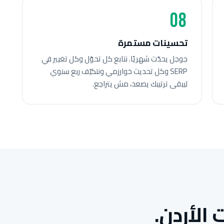
08
تحسينات مستمرة
جوجل يحدّث شهريًا. نتابع كل تحوّل وكل تغيير في
SERP وكل تحديث خوارزمي ونتكيّف ربع سنوي
ليبقى ترتيبك يصعد، مش يتراجع.
الأردن.