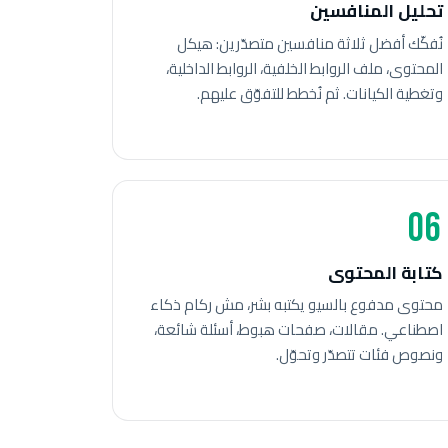
تحليل المنافسين
نُفكّك أفضل ثلاثة منافسين متصدّرين: هيكل
المحتوى، ملف الروابط الخلفية، الروابط الداخلية،
وتغطية الكيانات. ثم نُخطط للتفوّق عليهم.
06
كتابة المحتوى
محتوى مدفوع بالسيو يكتبه بشر، مش ركام ذكاء
اصطناعي. مقالات، صفحات هبوط، أسئلة شائعة،
ونصوص فئات تتصدّر وتحوّل.