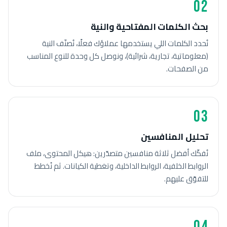
02
بحث الكلمات المفتاحية والنية
نُحدد الكلمات اللي يستخدمها عملاؤك فعلًا، نُصنّف النية
(معلوماتية، تجارية، شرائية)، ونوصل كل وحدة للنوع المناسب
من الصفحات.
03
تحليل المنافسين
نُفكّك أفضل ثلاثة منافسين متصدّرين: هيكل المحتوى، ملف
الروابط الخلفية، الروابط الداخلية، وتغطية الكيانات. ثم نُخطط
للتفوّق عليهم.
04