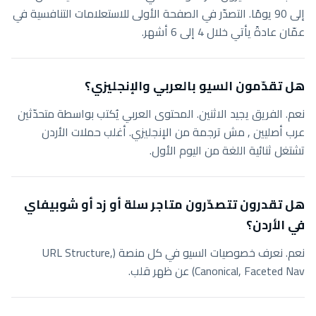
إلى 90 يومًا. التصدّر في الصفحة الأولى للاستعلامات التنافسية في
عمّان عادةً يأتي خلال 4 إلى 6 أشهر.
هل تقدّمون السيو بالعربي والإنجليزي؟
نعم. الفريق يجيد الاثنين. المحتوى العربي يُكتب بواسطة متحدّثين
عرب أصليين , مش ترجمة من الإنجليزي. أغلب حملات الأردن
تشتغل ثنائية اللغة من اليوم الأول.
هل تقدرون تتصدّرون متاجر سلة أو زد أو شوبيفاي
في الأردن؟
نعم. نعرف خصوصيات السيو في كل منصة (URL Structure,
Canonical, Faceted Nav) عن ظهر قلب.