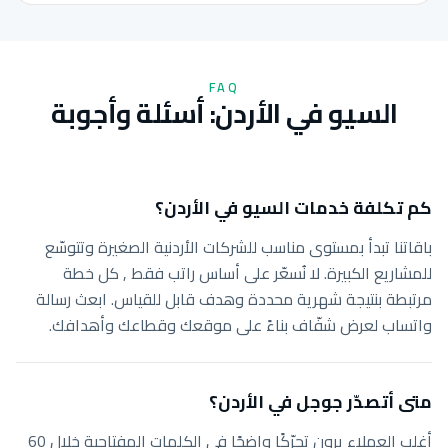
FAQ
السيو في الأردن: أسئلة وأجوبة
كم تكلفة خدمات السيو في الأردن؟
باقاتنا تبدأ بمستوى مناسب للشركات الأردنية الصغيرة وتتوسّع
للمشاريع الكبيرة. لا نُسعّر على أساس راتب فقط , كل خطة
مرتبطة بنتيجة شهرية محددة وهدف قابل للقياس. ابعث رسالة
واتساب لعرض شفّاف بناءً على موقعك وقطاعك وأهدافك.
متى أتصدّر جوجل في الأردن؟
أغلب العملاء يرون تحرّكًا واضحًا في الكلمات المفتاحية خلال 60