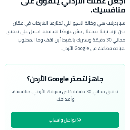
اجعل عملك الأردني يتفوّق على
منافسيك.
سبايدرلاب هي وكالة السيو اللي تختارها الشركات في عمّان
حين تريد ترتيبًا حقيقيًا , مش عروضًا تقديمية. احصل على تدقيق
مجاني 30 دقيقة وسنريك بالضبط أين تقف وما المطلوب
لقيادة قطاعك في Google الأردن.
جاهز لتصدّر Google الأردن؟
تدقيق مجاني 30 دقيقة خاص بسوقك الأردني، منافسيك،
وأهدافك.
تواصل واتساب