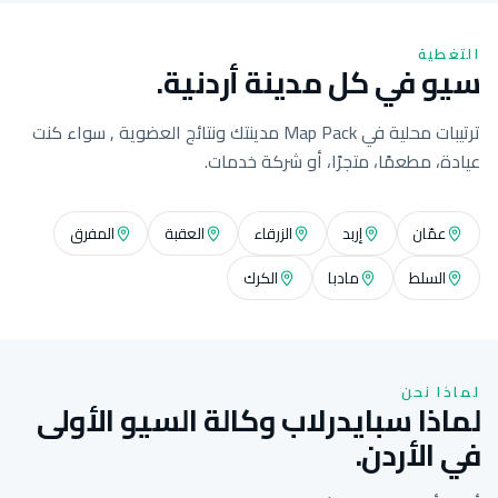
التغطية
سيو في كل مدينة أردنية.
ترتيبات محلية في Map Pack مدينتك ونتائج العضوية , سواء كنت
عيادة، مطعمًا، متجرًا، أو شركة خدمات.
عمّان
إربد
الزرقاء
العقبة
المفرق
السلط
مادبا
الكرك
لماذا نحن
لماذا سبايدرلاب وكالة السيو الأولى
في الأردن.