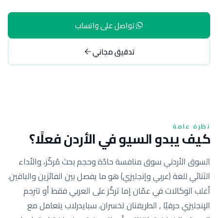
تواصل على واتساب
تدقيق مجاني
نظرة عامة
كيف يبدو السيو في الأردن فعلًا؟
السوق الأردني سوق منافسة حادّة وحجم بحث مُركّز، والأداء
الثنائي للغة (عربي وإنجليزي) هو ما يفصل بين الفائزين والباقين.
أغلب الوكالات في عمّان إما تركّز على العربي فقط أو تترجم
الإنجليزي حرفيًا , الطريقتان تخسران. سبايدرلاب يتعامل مع