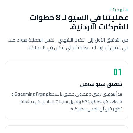
منهجيتنا
عمليتنا في السيو لـ 8 خطوات
للشركات الأردنية.
من التدقيق الأول إلى التقرير الشهري , نفس العملية سواء كنت
في عمّان أو إربد أو العقبة أو أي مكان في المملكة.
01
تدقيق سيو شامل
نبدأ بتدقيق تقني ومحتوى عميق باستخدام Screaming Frog و
Sitebulb و GSC و GA4 وتحليل سجلات الخادم. كل مشكلة
تظهر قبل أن نلمس سطر كود.