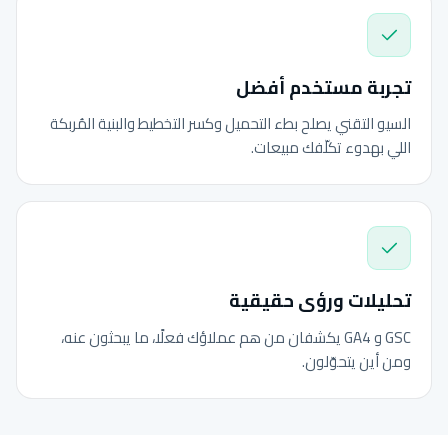
تجربة مستخدم أفضل
السيو التقني يصلح بطء التحميل وكسر التخطيط والبنية المُربكة
اللي بهدوء تكلّفك مبيعات.
تحليلات ورؤى حقيقية
GSC و GA4 يكشفان من هم عملاؤك فعلًا، ما يبحثون عنه،
ومن أين يتحوّلون.