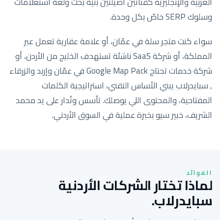
العربية والإنجليزية كقناتين أصيلتين بنية بحث ولغة استعلامات
وسلوك SERP خاصّ بكل وحدة.
سواء كنت متجر سلة في عمّان، أو علامة عقارية تعمل عبر
المملكة، أو شركة SaaS ناشئة تستهدف الخليج من الأردن، أو
شركة خدمات تحتاج Google Map Pack في عمّان وإربد والزرقاء
, سبايدرلاب يبني الأساس التقني، استراتيجية الكلمات
المفتاحية، والمحتوى اللي يوصلك. تأسس وتُدار على يد محمد
الشريف، خبير سيو بخبرة عملية في السوق الأردني.
الفوائد
لماذا تختار الشركات الأردنية
سبايدرلاب.