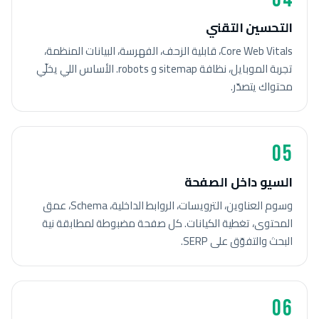
التحسين التقني
Core Web Vitals، قابلية الزحف، الفهرسة، البيانات المنظمة،
تجربة الموبايل، نظافة sitemap و robots. الأساس اللي يخلّي
محتواك يتصدّر.
05
السيو داخل الصفحة
وسوم العناوين، الترويسات، الروابط الداخلية، Schema، عمق
المحتوى، تغطية الكيانات. كل صفحة مضبوطة لمطابقة نية
البحث والتفوّق على SERP.
06