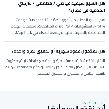
هل السيو سيُفيد عيادتي / مطعمي / شركتي
الخدمية في عمّان؟
نعم. السيو المحلي من أقوى تخصّصاتنا. Google Business
Profile، استشهادات NAP، وتيرة المراجعات، وصفحات الهبوط
المتخصّصة بالمدينة , كلها مجتمعة تضعك في Map Pack.
هل تقدّمون عقود شهرية أو تدقيق لمرة واحدة؟
الاثنان. نقدّم تدقيقًا عميقًا لمرة واحدة مع خارطة طريق مكتوبة
للشركات اللي تفضّل تنفيذ الحلول داخليًا. ونقدّم retainers شهرية
للتنفيذ الكامل والمحتوى والتحسين المستمر.
أسواق أخرى
أين نقدّم السيو أيضًا