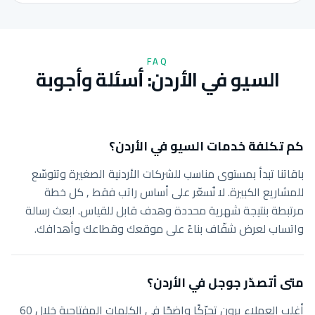
FAQ
السيو في الأردن: أسئلة وأجوبة
كم تكلفة خدمات السيو في الأردن؟
باقاتنا تبدأ بمستوى مناسب للشركات الأردنية الصغيرة وتتوسّع
للمشاريع الكبيرة. لا نُسعّر على أساس راتب فقط , كل خطة
مرتبطة بنتيجة شهرية محددة وهدف قابل للقياس. ابعث رسالة
واتساب لعرض شفّاف بناءً على موقعك وقطاعك وأهدافك.
متى أتصدّر جوجل في الأردن؟
أغلب العملاء يرون تحرّكًا واضحًا في الكلمات المفتاحية خلال 60