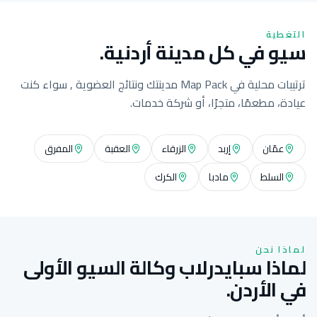
التغطية
سيو في كل مدينة أردنية.
ترتيبات محلية في Map Pack مدينتك ونتائج العضوية , سواء كنت
عيادة، مطعمًا، متجرًا، أو شركة خدمات.
عمّان
إربد
الزرقاء
العقبة
المفرق
السلط
مادبا
الكرك
لماذا نحن
لماذا سبايدرلاب وكالة السيو الأولى
في الأردن.