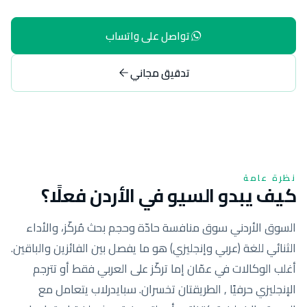
تواصل على واتساب
تدقيق مجاني
نظرة عامة
كيف يبدو السيو في الأردن فعلًا؟
السوق الأردني سوق منافسة حادّة وحجم بحث مُركّز، والأداء
الثنائي للغة (عربي وإنجليزي) هو ما يفصل بين الفائزين والباقين.
أغلب الوكالات في عمّان إما تركّز على العربي فقط أو تترجم
الإنجليزي حرفيًا , الطريقتان تخسران. سبايدرلاب يتعامل مع