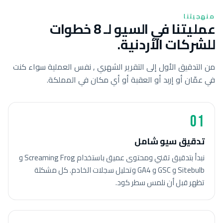
منهجيتنا
عمليتنا في السيو لـ 8 خطوات
للشركات الأردنية.
من التدقيق الأول إلى التقرير الشهري , نفس العملية سواء كنت
في عمّان أو إربد أو العقبة أو أي مكان في المملكة.
01
تدقيق سيو شامل
نبدأ بتدقيق تقني ومحتوى عميق باستخدام Screaming Frog و
Sitebulb و GSC و GA4 وتحليل سجلات الخادم. كل مشكلة
تظهر قبل أن نلمس سطر كود.