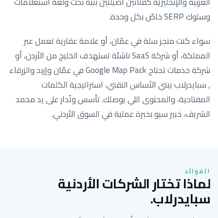
العربية والإنجليزية كقناتين أصيلتين بنية بحث ولغة استعلامات
وسلوك SERP خاصّ بكل وحدة.
سواء كنت متجر سلة في عمّان، أو علامة عقارية تعمل عبر
المملكة، أو شركة SaaS ناشئة تستهدف الخليج من الأردن، أو
شركة خدمات تحتاج Google Map Pack في عمّان وإربد والزرقاء
, سبايدرلاب يبني الأساس التقني، استراتيجية الكلمات
المفتاحية، والمحتوى اللي يوصلك. تأسس وتُدار على يد محمد
الشريف، خبير سيو بخبرة عملية في السوق الأردني.
الفوائد
لماذا تختار الشركات الأردنية
سبايدرلاب.