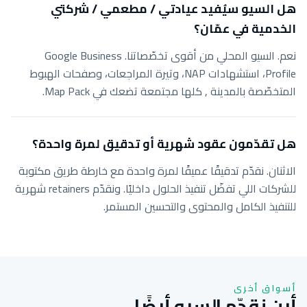
هل السيو سيُفيد عيادتي / مطعمي / شركتي
الخدمية في عمّان؟
نعم. السيو المحلي من أقوى تخصّصاتنا. Google Business
Profile، استشهادات NAP، وتيرة المراجعات، وصفحات الهبوط
المتخصّصة بالمدينة , كلها مجتمعة تضعك في Map Pack.
هل تقدّمون عقود شهرية أو تدقيق لمرة واحدة؟
الاثنان. نقدّم تدقيقًا عميقًا لمرة واحدة مع خارطة طريق مكتوبة
للشركات اللي تفضّل تنفيذ الحلول داخليًا. ونقدّم retainers شهرية
للتنفيذ الكامل والمحتوى والتحسين المستمر.
أسواق أخرى
أين نقدّم السيو أيضًا