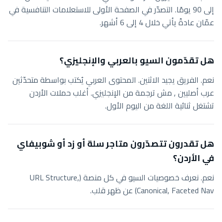
إلى 90 يومًا. التصدّر في الصفحة الأولى للاستعلامات التنافسية في
عمّان عادةً يأتي خلال 4 إلى 6 أشهر.
هل تقدّمون السيو بالعربي والإنجليزي؟
نعم. الفريق يجيد الاثنين. المحتوى العربي يُكتب بواسطة متحدّثين
عرب أصليين , مش ترجمة من الإنجليزي. أغلب حملات الأردن
تشتغل ثنائية اللغة من اليوم الأول.
هل تقدرون تتصدّرون متاجر سلة أو زد أو شوبيفاي
في الأردن؟
نعم. نعرف خصوصيات السيو في كل منصة (URL Structure,
Canonical, Faceted Nav) عن ظهر قلب.