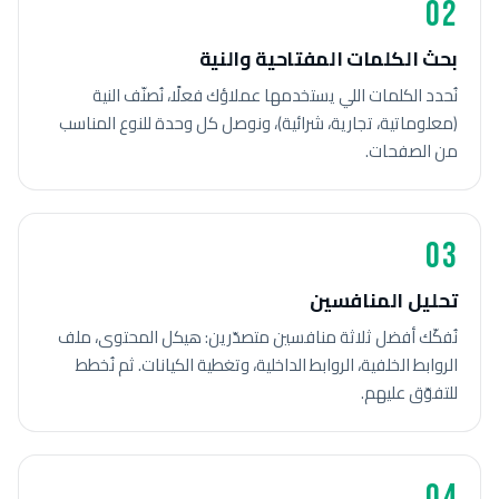
02
بحث الكلمات المفتاحية والنية
نُحدد الكلمات اللي يستخدمها عملاؤك فعلًا، نُصنّف النية
(معلوماتية، تجارية، شرائية)، ونوصل كل وحدة للنوع المناسب
من الصفحات.
03
تحليل المنافسين
نُفكّك أفضل ثلاثة منافسين متصدّرين: هيكل المحتوى، ملف
الروابط الخلفية، الروابط الداخلية، وتغطية الكيانات. ثم نُخطط
للتفوّق عليهم.
04