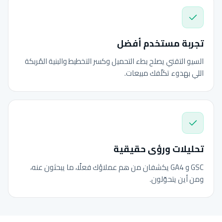
تجربة مستخدم أفضل
السيو التقني يصلح بطء التحميل وكسر التخطيط والبنية المُربكة
اللي بهدوء تكلّفك مبيعات.
تحليلات ورؤى حقيقية
GSC و GA4 يكشفان من هم عملاؤك فعلًا، ما يبحثون عنه،
ومن أين يتحوّلون.