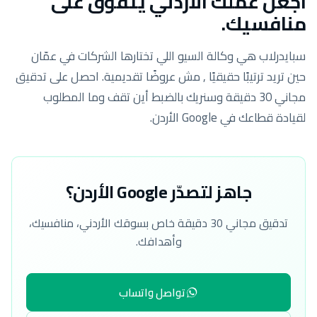
اجعل عملك الأردني يتفوّق على
منافسيك.
سبايدرلاب هي وكالة السيو اللي تختارها الشركات في عمّان
حين تريد ترتيبًا حقيقيًا , مش عروضًا تقديمية. احصل على تدقيق
مجاني 30 دقيقة وسنريك بالضبط أين تقف وما المطلوب
لقيادة قطاعك في Google الأردن.
جاهز لتصدّر Google الأردن؟
تدقيق مجاني 30 دقيقة خاص بسوقك الأردني، منافسيك،
وأهدافك.
تواصل واتساب