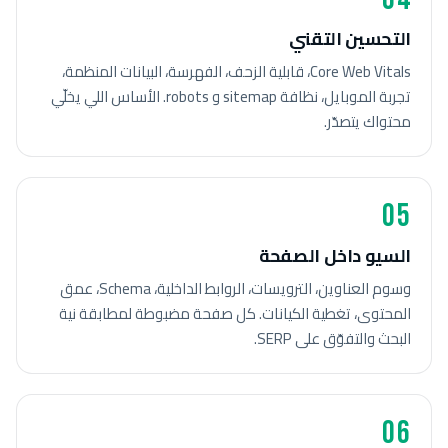
التحسين التقني
Core Web Vitals، قابلية الزحف، الفهرسة، البيانات المنظمة،
تجربة الموبايل، نظافة sitemap و robots. الأساس اللي يخلّي
محتواك يتصدّر.
05
السيو داخل الصفحة
وسوم العناوين، الترويسات، الروابط الداخلية، Schema، عمق
المحتوى، تغطية الكيانات. كل صفحة مضبوطة لمطابقة نية
البحث والتفوّق على SERP.
06