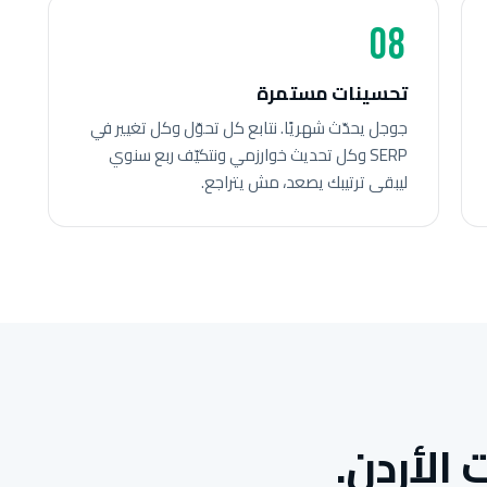
08
تحسينات مستمرة
جوجل يحدّث شهريًا. نتابع كل تحوّل وكل تغيير في
SERP وكل تحديث خوارزمي ونتكيّف ربع سنوي
ليبقى ترتيبك يصعد، مش يتراجع.
الأردن.