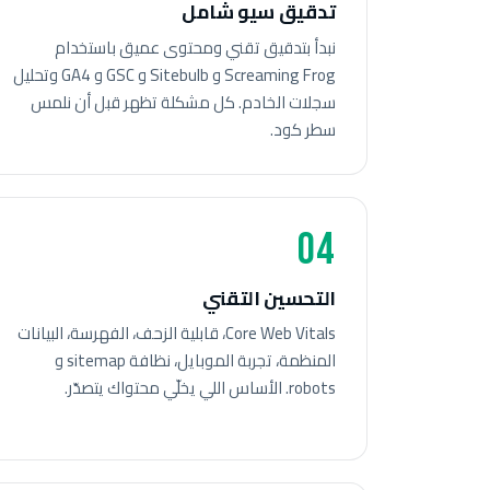
تدقيق سيو شامل
نبدأ بتدقيق تقني ومحتوى عميق باستخدام
Screaming Frog و Sitebulb و GSC و GA4 وتحليل
سجلات الخادم. كل مشكلة تظهر قبل أن نلمس
سطر كود.
04
التحسين التقني
Core Web Vitals، قابلية الزحف، الفهرسة، البيانات
المنظمة، تجربة الموبايل، نظافة sitemap و
robots. الأساس اللي يخلّي محتواك يتصدّر.