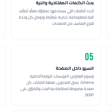
بحث الكلمات المفتاحية والنية
نُحدد الكلمات اللي يستخدمها عملاؤك فعلًا، نُصنّف
النية (معلوماتية، تجارية، شرائية)، ونوصل كل وحدة
للنوع المناسب من الصفحات.
05
السيو داخل الصفحة
وسوم العناوين، الترويسات، الروابط الداخلية،
Schema، عمق المحتوى، تغطية الكيانات. كل
صفحة مضبوطة لمطابقة نية البحث والتفوّق على
SERP.