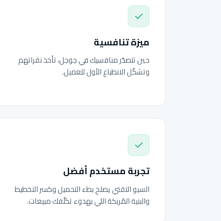
ميزة تنافسية
حين تتصدّر منافسيك في جوجل، تأخذ نقراتهم
وتشكّل الانطباع الأول للعميل.
تجربة مستخدم أفضل
السيو التقني يصلح بطء التحميل وكسر التخطيط
والبنية المُربكة اللي بهدوء تكلّفك مبيعات.