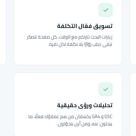
تسويق فعّال التكلفة
زيارات البحث تتراكم مع الوقت. كل صفحة تتصدّر
تبقى تجلب زوّارًا بلا تكلفة لكل نقرة.
تحليلات ورؤى حقيقية
GSC و GA4 يكشفان من هم عملاؤك فعلًا، ما
يبحثون عنه، ومن أين يتحوّلون.