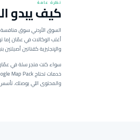
نظرة عامة
كيف يبدو الس
السوق الأردني سوق منافسة حادّ
أغلب الوكالات في عمّان إما ترك
والإنجليزية كقناتين أصيلتين بنية بحث 
والمحتوى اللي يوصلك. تأسس وت