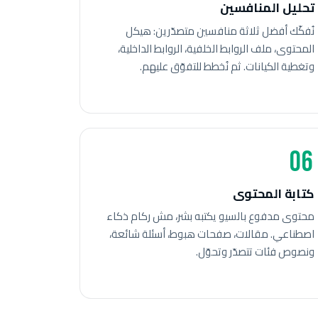
تحليل المنافسين
نُفكّك أفضل ثلاثة منافسين متصدّرين: هيكل
المحتوى، ملف الروابط الخلفية، الروابط الداخلية،
وتغطية الكيانات. ثم نُخطط للتفوّق عليهم.
06
كتابة المحتوى
محتوى مدفوع بالسيو يكتبه بشر، مش ركام ذكاء
اصطناعي. مقالات، صفحات هبوط، أسئلة شائعة،
ونصوص فئات تتصدّر وتحوّل.