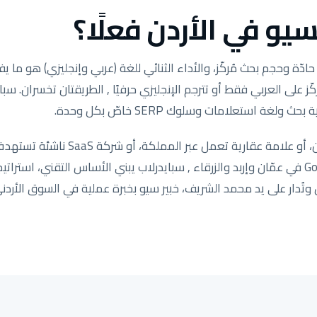
يو في الأردن فعلًا؟
ة وحجم بحث مُركّز، والأداء الثنائي للغة (عربي وإنجليزي) هو ما يفص
ّز على العربي فقط أو تترجم الإنجليزي حرفيًا , الطريقتان تخسران. سب
ولغة استعلامات وسلوك SERP خاصّ بكل وحدة.
سواء كنت متجر سلة في عمّان، أو علامة عق
خدمات تحتاج Google Map Pack في عمّان وإربد والزرقاء , سبايدرلاب يبني الأساس التقني، 
ُدار على يد محمد الشريف، خبير سيو بخبرة عملية في السوق الأردني