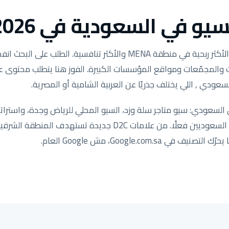
يو في السعودية في 2026.
وكالات والمجمّعات ومواقع المؤسسات الكبيرة. الفوز هنا يتطلب محتوى
سعودي , اللي يختلف جذريًا عن العربية الشامية أو المصرية.
لسعودي: سيو متاجر سلة وزد، السيو المحلي للرياض وجدة، واستراتي
مضبوطة لكيفية بحث العملاء السعوديين فعلًا. من علامات D2C جد
ي Google.com.sa، مش Google العام.