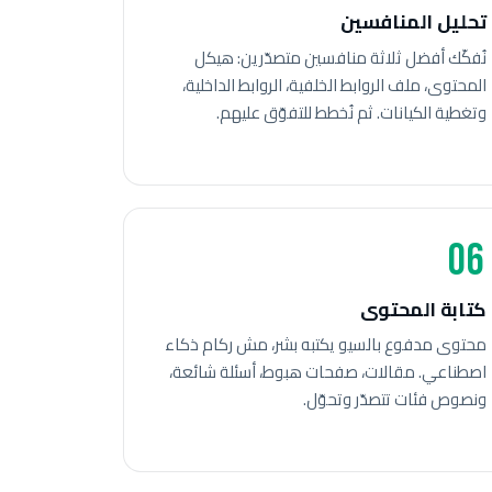
تحليل المنافسين
نُفكّك أفضل ثلاثة منافسين متصدّرين: هيكل
المحتوى، ملف الروابط الخلفية، الروابط الداخلية،
وتغطية الكيانات. ثم نُخطط للتفوّق عليهم.
06
كتابة المحتوى
محتوى مدفوع بالسيو يكتبه بشر، مش ركام ذكاء
اصطناعي. مقالات، صفحات هبوط، أسئلة شائعة،
ونصوص فئات تتصدّر وتحوّل.