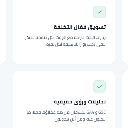
تسويق فعّال التكلفة
زيارات البحث تتراكم مع الوقت. كل صفحة تتصدّر
تبقى تجلب زوّارًا بلا تكلفة لكل نقرة.
تحليلات ورؤى حقيقية
GSC و GA4 يكشفان من هم عملاؤك فعلًا، ما
يبحثون عنه، ومن أين يتحوّلون.