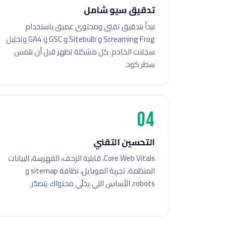
تدقيق سيو شامل
نبدأ بتدقيق تقني ومحتوى عميق باستخدام
Screaming Frog و Sitebulb و GSC و GA4 وتحليل
سجلات الخادم. كل مشكلة تظهر قبل أن نلمس
سطر كود.
04
التحسين التقني
Core Web Vitals، قابلية الزحف، الفهرسة، البيانات
المنظمة، تجربة الموبايل، نظافة sitemap و
robots. الأساس اللي يخلّي محتواك يتصدّر.