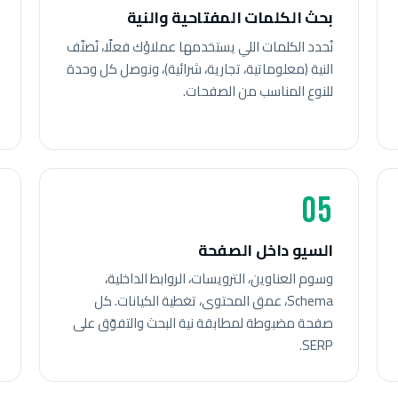
بحث الكلمات المفتاحية والنية
نُحدد الكلمات اللي يستخدمها عملاؤك فعلًا، نُصنّف
النية (معلوماتية، تجارية، شرائية)، ونوصل كل وحدة
للنوع المناسب من الصفحات.
05
السيو داخل الصفحة
وسوم العناوين، الترويسات، الروابط الداخلية،
Schema، عمق المحتوى، تغطية الكيانات. كل
صفحة مضبوطة لمطابقة نية البحث والتفوّق على
SERP.