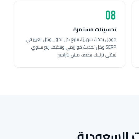
08
تحسينات مستمرة
جوجل يحدّث شهريًا. نتابع كل تحوّل وكل تغيير في
SERP وكل تحديث خوارزمي ونتكيّف ربع سنوي
ليبقى ترتيبك يصعد، مش يتراجع.
 السعودية.