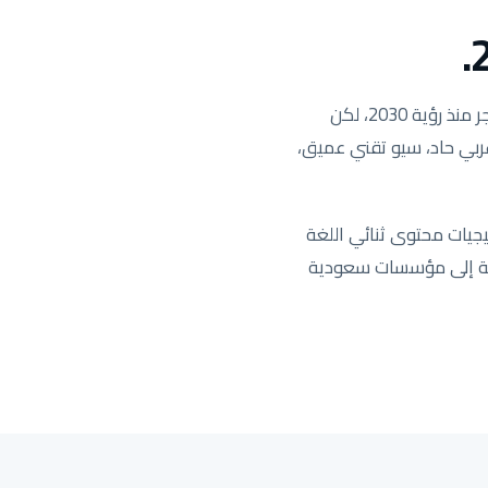
السوق السعودي هو السوق الأكثر ربحية في منطقة MENA والأكثر تنافسية. الطلب على البحث انفجر منذ رؤية 2030، لكن
 عربي حاد، سيو تقني عميق،
جيات محتوى ثنائي اللغة
يدة تستهدف المنطقة الشرقية إلى مؤسسات سعودية