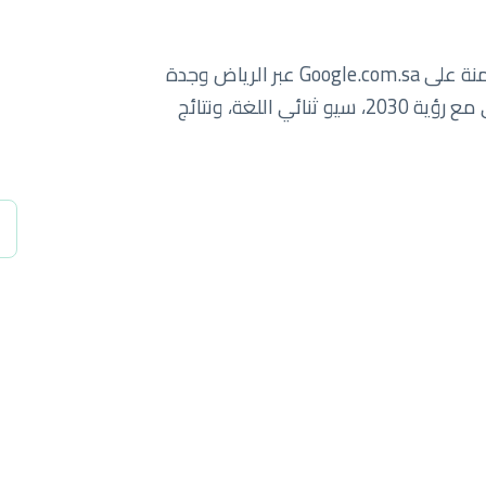
سبايدرلاب يساعد الشركات السعودية على الهيمنة على Google.com.sa عبر الرياض وجدة
والدمام والمنطقة الشرقية. نمو رقمي يتماشى مع رؤية 2030، سيو ثنائي اللغة، ونتائج