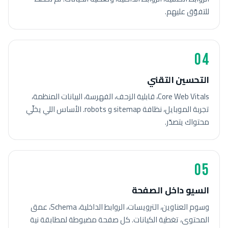
للتفوّق عليهم.
04
التحسين التقني
Core Web Vitals، قابلية الزحف، الفهرسة، البيانات المنظمة،
تجربة الموبايل، نظافة sitemap و robots. الأساس اللي يخلّي
محتواك يتصدّر.
05
السيو داخل الصفحة
وسوم العناوين، الترويسات، الروابط الداخلية، Schema، عمق
المحتوى، تغطية الكيانات. كل صفحة مضبوطة لمطابقة نية