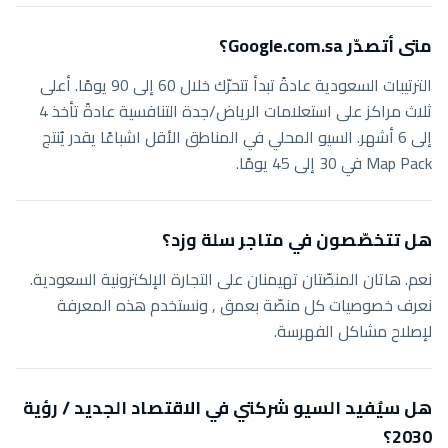
متى أتصدّر Google.com.sa؟
الترتيبات السعودية عادةً تبدأ تتحرّك خلال 60 إلى 90 يومًا. أعلى
ثلاث مراكز على استعلامات الرياض/جدة التنافسية عادةً تأخذ 4
إلى 6 أشهر. السيو المحلي في المناطق الأقل اشباعًا يقدر يُنتج
Map Pack في 30 إلى 45 يومًا.
هل تتخصّصون في متاجر سلة وزد؟
نعم. هاتان المنصّتان تهيمنان على التجارة الإلكترونية السعودية.
نعرف خصوصيات كل منصّة بعمق , ونستخدم هذه المعرفة
لإصلاح مشاكل الفهرسة.
هل سيُفيد السيو شركتي في الاقتصاد الجديد / رؤية
2030؟