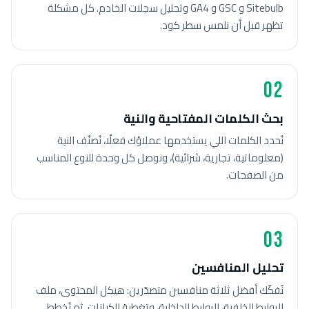
Sitebulb و GSC و GA4 وتحليل سجلات الخادم. كل مشكلة
تظهر قبل أن نلمس سطر كود.
02
بحث الكلمات المفتاحية والنية
نُحدد الكلمات اللي يستخدمها عملاؤك فعلًا، نُصنّف النية
(معلوماتية، تجارية، شرائية)، ونوصل كل وحدة للنوع المناسب
من الصفحات.
03
تحليل المنافسين
نُفكّك أفضل ثلاثة منافسين متصدّرين: هيكل المحتوى، ملف
الروابط الخلفية، الروابط الداخلية، وتغطية الكيانات. ثم نُخطط