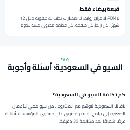
قبعة بيضاء فقط
لا PBN، لا مزارع روابط، لا اختصارات تجلب لك عقوبة خلال 12
شهرًا. كل رابط، كل صفحة، كل قطعة محتوى مبنية لتدوم.
FAQ
السيو في السعودية: أسئلة وأجوبة
كم تكلفة السيو في السعودية؟
باقاتنا السعودية تتوسّع مع المشروع , من سيو محلي للأعمال
الصغيرة إلى برامج تقنية ومحتوى على مستوى المؤسسات. نُشارك
عرضًا شفّافًا بعد مكالمة 30 دقيقة.