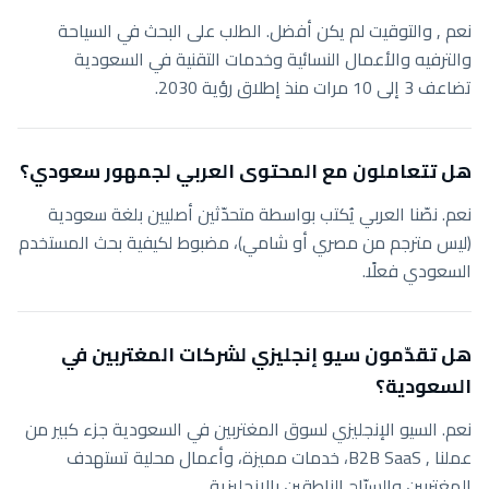
نعم , والتوقيت لم يكن أفضل. الطلب على البحث في السياحة
والترفيه والأعمال النسائية وخدمات التقنية في السعودية
تضاعف 3 إلى 10 مرات منذ إطلاق رؤية 2030.
هل تتعاملون مع المحتوى العربي لجمهور سعودي؟
نعم. نصّنا العربي يُكتب بواسطة متحدّثين أصليين بلغة سعودية
(ليس مترجم من مصري أو شامي)، مضبوط لكيفية بحث المستخدم
السعودي فعلًا.
هل تقدّمون سيو إنجليزي لشركات المغتربين في
السعودية؟
نعم. السيو الإنجليزي لسوق المغتربين في السعودية جزء كبير من
عملنا , B2B SaaS، خدمات مميزة، وأعمال محلية تستهدف
المغتربين والسيّاح الناطقين بالإنجليزية.