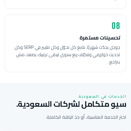
08
تحسينات مستمرة
جوجل يحدّث شهريًا. نتابع كل تحوّل وكل تغيير في SERP وكل
تحديث خوارزمي ونتكيّف ربع سنوي ليبقى ترتيبك يصعد، مش
يتراجع.
الخدمات في السعودية
سيو متكامل لشركات السعودية.
اختر الخدمة المناسبة، أو خذ الباقة الكاملة.