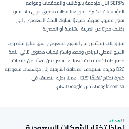
SERPs الآن مزدحمة بالوكالات والمجمّعات ومواقع
المؤسسات الكبيرة. الفوز هنا يتطلب محتوى عربي حاد، سيو
تقني عميق، وفهمًا حقيقيًا لسلوك البحث السعودي , اللي
يختلف جذريًا عن العربية الشامية أو المصرية.
سبايدرلاب يتخصّص في السوق السعودي: سيو متاجر سلة وزد،
السيو المحلي للرياض وجدة، واستراتيجيات محتوى ثنائي اللغة
مضبوطة لكيفية بحث العملاء السعوديين فعلًا. من علامات
D2C جديدة تستهدف المنطقة الشرقية إلى مؤسسات سعودية
كبيرة تحتاج تنظيفًا تقنيًا , عملنا يحرّك التصنيف في
Google.com.sa، مش Google العام.
الفوائد
لماذا تختار الشركات السعودية