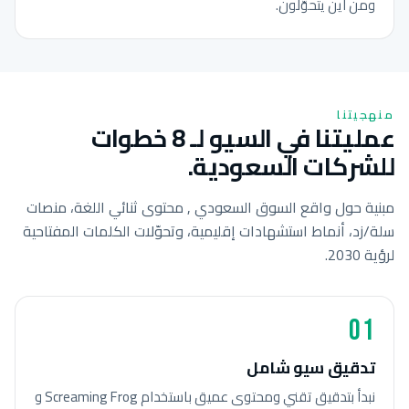
ومن أين يتحوّلون.
منهجيتنا
عمليتنا في السيو لـ 8 خطوات
للشركات السعودية.
مبنية حول واقع السوق السعودي , محتوى ثنائي اللغة، منصات
سلة/زد، أنماط استشهادات إقليمية، وتحوّلات الكلمات المفتاحية
لرؤية 2030.
01
تدقيق سيو شامل
نبدأ بتدقيق تقني ومحتوى عميق باستخدام Screaming Frog و