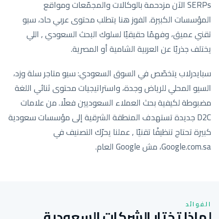
SERPs الآن مزدحمة بالوكالات والمجمّعات ومواقع
المؤسسات الكبيرة. الفوز هنا يتطلب محتوى عربي حاد، سيو
تقني عميق، وفهمًا حقيقيًا لسلوك البحث السعودي , اللي
يختلف جذريًا عن العربية الشامية أو المصرية.
سبايدرلاب يتخصّص في السوق السعودي: سيو متاجر سلة وزد،
السيو المحلي للرياض وجدة، واستراتيجيات محتوى ثنائي اللغة
مضبوطة لكيفية بحث العملاء السعوديين فعلًا. من علامات
D2C جديدة تستهدف المنطقة الشرقية إلى مؤسسات سعودية
كبيرة تحتاج تنظيفًا تقنيًا , عملنا يحرّك التصنيف في
Google.com.sa، مش Google العام.
الفوائد
لماذا تختار الشركات السعودية