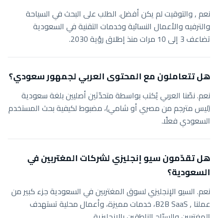
نعم , والتوقيت لم يكن أفضل. الطلب على البحث في السياحة
والترفيه والأعمال النسائية وخدمات التقنية في السعودية
تضاعف 3 إلى 10 مرات منذ إطلاق رؤية 2030.
هل تتعاملون مع المحتوى العربي لجمهور سعودي؟
نعم. نصّنا العربي يُكتب بواسطة متحدّثين أصليين بلغة سعودية
(ليس مترجم من مصري أو شامي)، مضبوط لكيفية بحث المستخدم
السعودي فعلًا.
هل تقدّمون سيو إنجليزي لشركات المغتربين في
السعودية؟
نعم. السيو الإنجليزي لسوق المغتربين في السعودية جزء كبير من
عملنا , B2B SaaS، خدمات مميزة، وأعمال محلية تستهدف
المغتربين والسيّاح الناطقين بالإنجليزية.