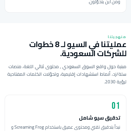
ومن أين يتحوّلون.
منهجيتنا
عمليتنا في السيو لـ 8 خطوات
للشركات السعودية.
مبنية حول واقع السوق السعودي , محتوى ثنائي اللغة، منصات
سلة/زد، أنماط استشهادات إقليمية، وتحوّلات الكلمات المفتاحية
لرؤية 2030.
01
تدقيق سيو شامل
نبدأ بتدقيق تقني ومحتوى عميق باستخدام Screaming Frog و