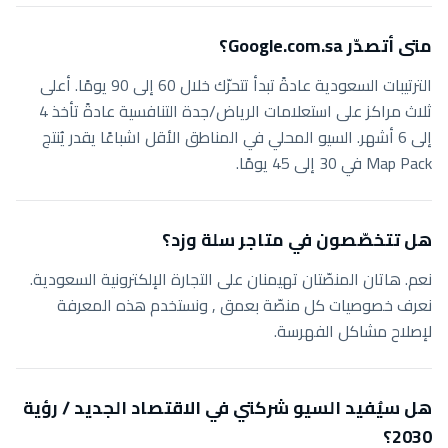
متى أتصدّر Google.com.sa؟
الترتيبات السعودية عادةً تبدأ تتحرّك خلال 60 إلى 90 يومًا. أعلى
ثلاث مراكز على استعلامات الرياض/جدة التنافسية عادةً تأخذ 4
إلى 6 أشهر. السيو المحلي في المناطق الأقل اشباعًا يقدر يُنتج
Map Pack في 30 إلى 45 يومًا.
هل تتخصّصون في متاجر سلة وزد؟
نعم. هاتان المنصّتان تهيمنان على التجارة الإلكترونية السعودية.
نعرف خصوصيات كل منصّة بعمق , ونستخدم هذه المعرفة
لإصلاح مشاكل الفهرسة.
هل سيُفيد السيو شركتي في الاقتصاد الجديد / رؤية
2030؟