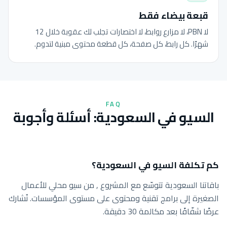
قبعة بيضاء فقط
لا PBN، لا مزارع روابط، لا اختصارات تجلب لك عقوبة خلال 12
شهرًا. كل رابط، كل صفحة، كل قطعة محتوى مبنية لتدوم.
FAQ
السيو في السعودية: أسئلة وأجوبة
كم تكلفة السيو في السعودية؟
باقاتنا السعودية تتوسّع مع المشروع , من سيو محلي للأعمال
الصغيرة إلى برامج تقنية ومحتوى على مستوى المؤسسات. نُشارك
عرضًا شفّافًا بعد مكالمة 30 دقيقة.