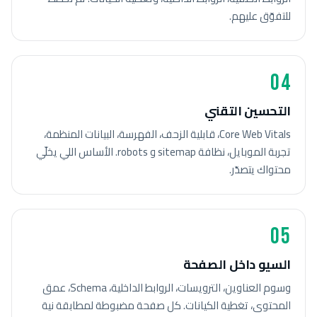
للتفوّق عليهم.
04
التحسين التقني
Core Web Vitals، قابلية الزحف، الفهرسة، البيانات المنظمة،
تجربة الموبايل، نظافة sitemap و robots. الأساس اللي يخلّي
محتواك يتصدّر.
05
السيو داخل الصفحة
وسوم العناوين، الترويسات، الروابط الداخلية، Schema، عمق
المحتوى، تغطية الكيانات. كل صفحة مضبوطة لمطابقة نية