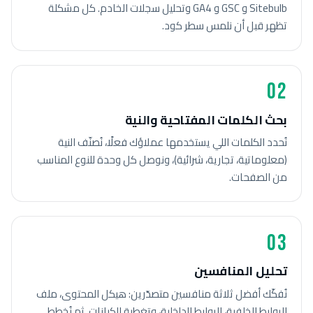
Sitebulb و GSC و GA4 وتحليل سجلات الخادم. كل مشكلة
تظهر قبل أن نلمس سطر كود.
02
بحث الكلمات المفتاحية والنية
نُحدد الكلمات اللي يستخدمها عملاؤك فعلًا، نُصنّف النية
(معلوماتية، تجارية، شرائية)، ونوصل كل وحدة للنوع المناسب
من الصفحات.
03
تحليل المنافسين
نُفكّك أفضل ثلاثة منافسين متصدّرين: هيكل المحتوى، ملف
الروابط الخلفية، الروابط الداخلية، وتغطية الكيانات. ثم نُخطط