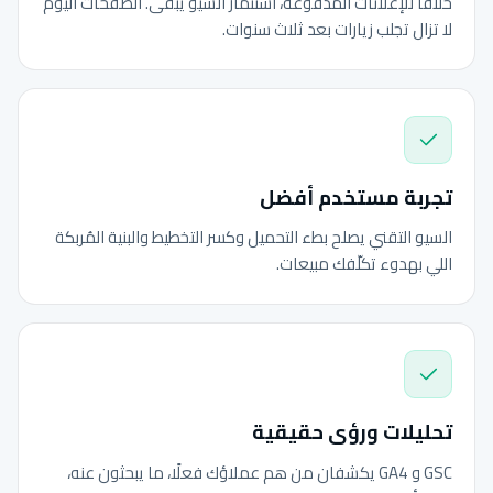
خلافًا للإعلانات المدفوعة، استثمار السيو يبقى. الصفحات اليوم
لا تزال تجلب زيارات بعد ثلاث سنوات.
تجربة مستخدم أفضل
السيو التقني يصلح بطء التحميل وكسر التخطيط والبنية المُربكة
اللي بهدوء تكلّفك مبيعات.
تحليلات ورؤى حقيقية
GSC و GA4 يكشفان من هم عملاؤك فعلًا، ما يبحثون عنه،