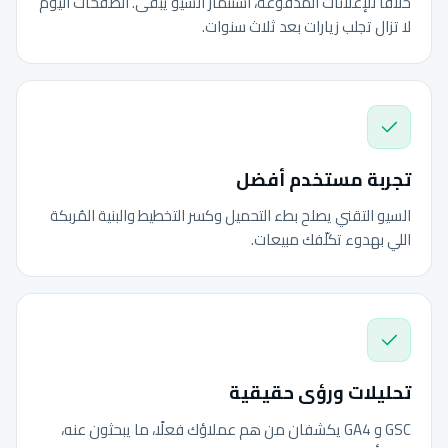
خلافًا للإعلانات المدفوعة، استثمار السيو يبقى. الصفحات اليوم
لا تزال تجلب زيارات بعد ثلاث سنوات.
تجربة مستخدم أفضل
السيو التقني يصلح بطء التحميل وكسر التخطيط والبنية المُربكة
اللي بهدوء تكلّفك مبيعات.
تحليلات ورؤى حقيقية
GSC و GA4 يكشفان من هم عملاؤك فعلًا، ما يبحثون عنه،