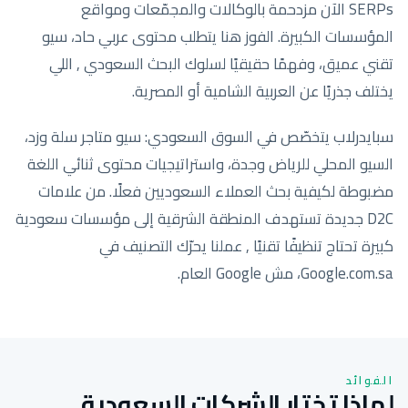
SERPs الآن مزدحمة بالوكالات والمجمّعات ومواقع
المؤسسات الكبيرة. الفوز هنا يتطلب محتوى عربي حاد، سيو
تقني عميق، وفهمًا حقيقيًا لسلوك البحث السعودي , اللي
يختلف جذريًا عن العربية الشامية أو المصرية.
سبايدرلاب يتخصّص في السوق السعودي: سيو متاجر سلة وزد،
السيو المحلي للرياض وجدة، واستراتيجيات محتوى ثنائي اللغة
مضبوطة لكيفية بحث العملاء السعوديين فعلًا. من علامات
D2C جديدة تستهدف المنطقة الشرقية إلى مؤسسات سعودية
كبيرة تحتاج تنظيفًا تقنيًا , عملنا يحرّك التصنيف في
Google.com.sa، مش Google العام.
الفوائد
لماذا تختار الشركات السعودية