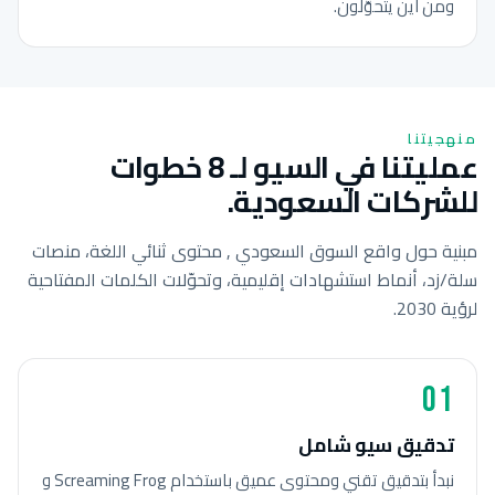
ومن أين يتحوّلون.
منهجيتنا
عمليتنا في السيو لـ 8 خطوات
للشركات السعودية.
مبنية حول واقع السوق السعودي , محتوى ثنائي اللغة، منصات
سلة/زد، أنماط استشهادات إقليمية، وتحوّلات الكلمات المفتاحية
لرؤية 2030.
01
تدقيق سيو شامل
نبدأ بتدقيق تقني ومحتوى عميق باستخدام Screaming Frog و