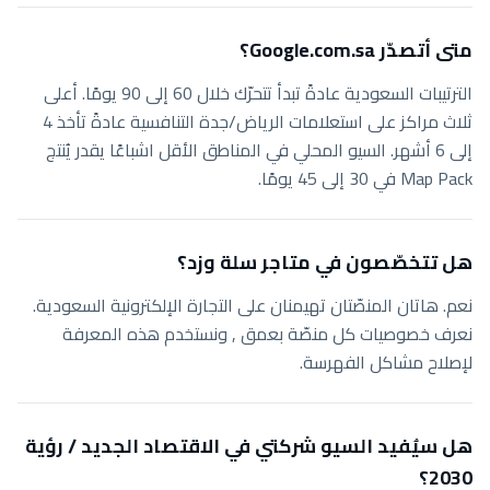
متى أتصدّر Google.com.sa؟
الترتيبات السعودية عادةً تبدأ تتحرّك خلال 60 إلى 90 يومًا. أعلى
ثلاث مراكز على استعلامات الرياض/جدة التنافسية عادةً تأخذ 4
إلى 6 أشهر. السيو المحلي في المناطق الأقل اشباعًا يقدر يُنتج
Map Pack في 30 إلى 45 يومًا.
هل تتخصّصون في متاجر سلة وزد؟
نعم. هاتان المنصّتان تهيمنان على التجارة الإلكترونية السعودية.
نعرف خصوصيات كل منصّة بعمق , ونستخدم هذه المعرفة
لإصلاح مشاكل الفهرسة.
هل سيُفيد السيو شركتي في الاقتصاد الجديد / رؤية
2030؟