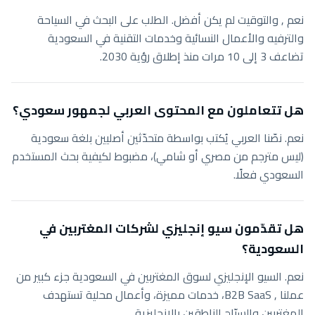
نعم , والتوقيت لم يكن أفضل. الطلب على البحث في السياحة
والترفيه والأعمال النسائية وخدمات التقنية في السعودية
تضاعف 3 إلى 10 مرات منذ إطلاق رؤية 2030.
هل تتعاملون مع المحتوى العربي لجمهور سعودي؟
نعم. نصّنا العربي يُكتب بواسطة متحدّثين أصليين بلغة سعودية
(ليس مترجم من مصري أو شامي)، مضبوط لكيفية بحث المستخدم
السعودي فعلًا.
هل تقدّمون سيو إنجليزي لشركات المغتربين في
السعودية؟
نعم. السيو الإنجليزي لسوق المغتربين في السعودية جزء كبير من
عملنا , B2B SaaS، خدمات مميزة، وأعمال محلية تستهدف
المغتربين والسيّاح الناطقين بالإنجليزية.