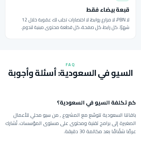
قبعة بيضاء فقط
لا PBN، لا مزارع روابط، لا اختصارات تجلب لك عقوبة خلال 12
شهرًا. كل رابط، كل صفحة، كل قطعة محتوى مبنية لتدوم.
FAQ
السيو في السعودية: أسئلة وأجوبة
كم تكلفة السيو في السعودية؟
باقاتنا السعودية تتوسّع مع المشروع , من سيو محلي للأعمال
الصغيرة إلى برامج تقنية ومحتوى على مستوى المؤسسات. نُشارك
عرضًا شفّافًا بعد مكالمة 30 دقيقة.