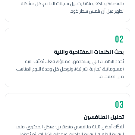
Sitebulb و GSC و GA4 وتحليل سجلات الخادم. كل مشكلة
تظهر قبل أن نلمس سطر كود.
02
بحث الكلمات المفتاحية والنية
نُحدد الكلمات اللي يستخدمها عملاؤك فعلًا، نُصنّف النية
(معلوماتية، تجارية، شرائية)، ونوصل كل وحدة للنوع المناسب
من الصفحات.
03
تحليل المنافسين
نُفكّك أفضل ثلاثة منافسين متصدّرين: هيكل المحتوى، ملف
الروابط الخلفية، الروابط الداخلية، وتغطية الكيانات. ثم نُخطط