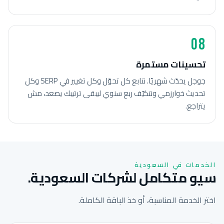
08
تحسينات مستمرة
جوجل يحدّث شهريًا. نتابع كل تحوّل وكل تغيير في SERP وكل
تحديث خوارزمي ونتكيّف ربع سنوي ليبقى ترتيبك يصعد، مش
يتراجع.
الخدمات في السعودية
سيو متكامل لشركات السعودية.
اختر الخدمة المناسبة، أو خذ الباقة الكاملة.