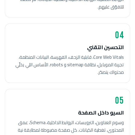
للتفوّق عليهم.
04
التحسين التقني
Core Web Vitals، قابلية الزحف، الفهرسة، البيانات المنظمة،
تجربة الموبايل، نظافة sitemap و robots. الأساس اللي يخلّي
محتواك يتصدّر.
05
السيو داخل الصفحة
وسوم العناوين، الترويسات، الروابط الداخلية، Schema، عمق
المحتوى، تغطية الكيانات. كل صفحة مضبوطة لمطابقة نية