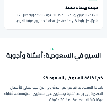
قبعة بيضاء فقط
لا PBN، لا مزارع روابط، لا اختصارات تجلب لك عقوبة خلال 12
شهرًا. كل رابط، كل صفحة، كل قطعة محتوى مبنية لتدوم.
FAQ
السيو في السعودية: أسئلة وأجوبة
كم تكلفة السيو في السعودية؟
باقاتنا السعودية تتوسّع مع المشروع , من سيو محلي للأعمال
الصغيرة إلى برامج تقنية ومحتوى على مستوى المؤسسات. نُشارك
عرضًا شفّافًا بعد مكالمة 30 دقيقة.