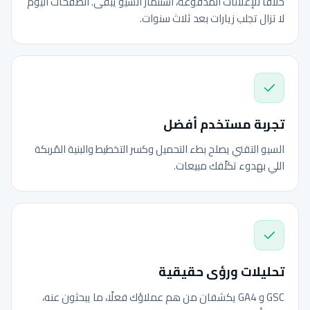
خلافًا للإعلانات المدفوعة، استثمار السيو يبقى. الصفحات اليوم
لا تزال تجلب زيارات بعد ثلاث سنوات.
تجربة مستخدم أفضل
السيو التقني يصلح بطء التحميل وكسر التخطيط والبنية المُربكة
اللي بهدوء تكلّفك مبيعات.
تحليلات ورؤى حقيقية
GSC و GA4 يكشفان من هم عملاؤك فعلًا، ما يبحثون عنه،