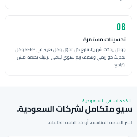
08
تحسينات مستمرة
جوجل يحدّث شهريًا. نتابع كل تحوّل وكل تغيير في SERP وكل
تحديث خوارزمي ونتكيّف ربع سنوي ليبقى ترتيبك يصعد، مش
يتراجع.
الخدمات في السعودية
سيو متكامل لشركات السعودية.
اختر الخدمة المناسبة، أو خذ الباقة الكاملة.