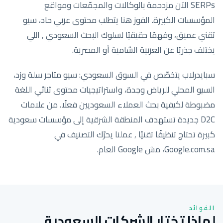
SERPs الآن مزدحمة بالوكالات والمجمّعات ومواقع
المؤسسات الكبيرة. الفوز هنا يتطلب محتوى عربي حاد، سيو
تقني عميق، وفهمًا حقيقيًا لسلوك البحث السعودي , اللي
يختلف جذريًا عن العربية الشامية أو المصرية.
سبايدرلاب يتخصّص في السوق السعودي: سيو متاجر سلة وزد،
السيو المحلي للرياض وجدة، واستراتيجيات محتوى ثنائي اللغة
مضبوطة لكيفية بحث العملاء السعوديين فعلًا. من علامات
D2C جديدة تستهدف المنطقة الشرقية إلى مؤسسات سعودية
كبيرة تحتاج تنظيفًا تقنيًا , عملنا يحرّك التصنيف في
Google.com.sa، مش Google العام.
الفوائد
لماذا تختار الشركات السعودية