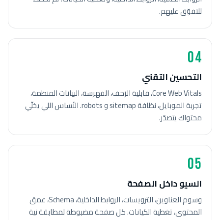
للتفوّق عليهم.
04
التحسين التقني
Core Web Vitals، قابلية الزحف، الفهرسة، البيانات المنظمة،
تجربة الموبايل، نظافة sitemap و robots. الأساس اللي يخلّي
محتواك يتصدّر.
05
السيو داخل الصفحة
وسوم العناوين، الترويسات، الروابط الداخلية، Schema، عمق
المحتوى، تغطية الكيانات. كل صفحة مضبوطة لمطابقة نية