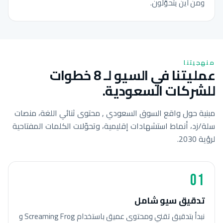
ومن أين يتحوّلون.
منهجيتنا
عمليتنا في السيو لـ 8 خطوات
للشركات السعودية.
مبنية حول واقع السوق السعودي , محتوى ثنائي اللغة، منصات
سلة/زد، أنماط استشهادات إقليمية، وتحوّلات الكلمات المفتاحية
لرؤية 2030.
01
تدقيق سيو شامل
نبدأ بتدقيق تقني ومحتوى عميق باستخدام Screaming Frog و