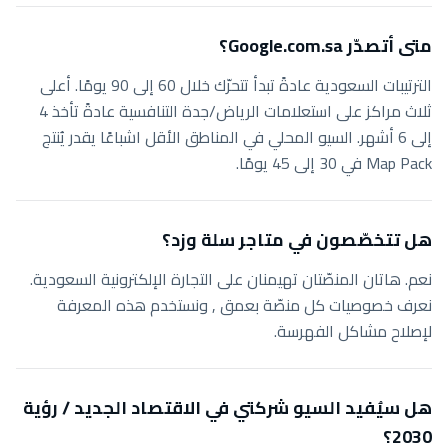
متى أتصدّر Google.com.sa؟
الترتيبات السعودية عادةً تبدأ تتحرّك خلال 60 إلى 90 يومًا. أعلى
ثلاث مراكز على استعلامات الرياض/جدة التنافسية عادةً تأخذ 4
إلى 6 أشهر. السيو المحلي في المناطق الأقل اشباعًا يقدر يُنتج
Map Pack في 30 إلى 45 يومًا.
هل تتخصّصون في متاجر سلة وزد؟
نعم. هاتان المنصّتان تهيمنان على التجارة الإلكترونية السعودية.
نعرف خصوصيات كل منصّة بعمق , ونستخدم هذه المعرفة
لإصلاح مشاكل الفهرسة.
هل سيُفيد السيو شركتي في الاقتصاد الجديد / رؤية
2030؟