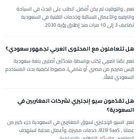
نعم , والتوقيت لم يكن أفضل. الطلب على البحث في السياحة
والترفيه والأعمال النسائية وخدمات التقنية في السعودية
تضاعف 3 إلى 10 مرات منذ إطلاق رؤية 2030.
هل تتعاملون مع المحتوى العربي لجمهور سعودي؟
نعم. نصّنا العربي يُكتب بواسطة متحدّثين أصليين بلغة سعودية
(ليس مترجم من مصري أو شامي)، مضبوط لكيفية بحث المستخدم
السعودي فعلًا.
هل تقدّمون سيو إنجليزي لشركات المغتربين في
السعودية؟
نعم. السيو الإنجليزي لسوق المغتربين في السعودية جزء كبير من
عملنا , B2B SaaS، خدمات مميزة، وأعمال محلية تستهدف
المغتربين والسيّاح الناطقين بالإنجليزية.