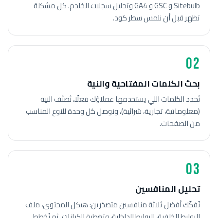
Sitebulb و GSC و GA4 وتحليل سجلات الخادم. كل مشكلة
تظهر قبل أن نلمس سطر كود.
02
بحث الكلمات المفتاحية والنية
نُحدد الكلمات اللي يستخدمها عملاؤك فعلًا، نُصنّف النية
(معلوماتية، تجارية، شرائية)، ونوصل كل وحدة للنوع المناسب
من الصفحات.
03
تحليل المنافسين
نُفكّك أفضل ثلاثة منافسين متصدّرين: هيكل المحتوى، ملف
الروابط الخلفية، الروابط الداخلية، وتغطية الكيانات. ثم نُخطط