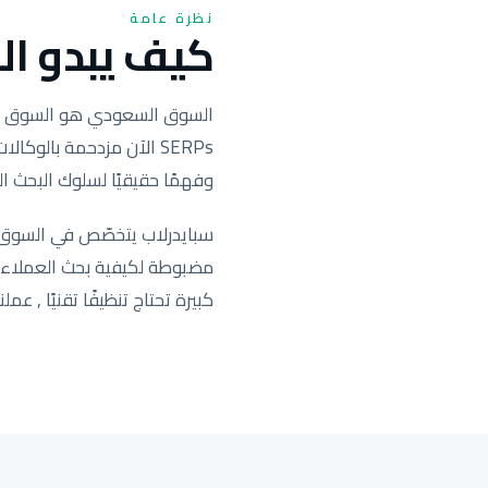
نظرة عامة
كيف يبدو الس
SERPs الآن مزدحمة بال
وفهمًا حقيقيًا لسلوك البحث ال
سبايدرلاب يتخصّص في السوق ا
كبيرة تحتاج تنظيفًا تقنيًا , عملنا يحرّك التصنيف ف