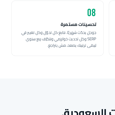
08
تحسينات مستمرة
جوجل يحدّث شهريًا. نتابع كل تحوّل وكل تغيير في
SERP وكل تحديث خوارزمي ونتكيّف ربع سنوي
ليبقى ترتيبك يصعد، مش يتراجع.
 السعودية.