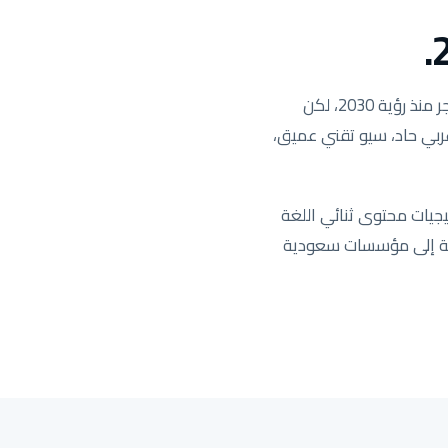
السوق السعودي هو السوق الأكثر ربحية في منطقة MENA والأكثر تنافسية. الطلب على البحث انفجر منذ رؤية 2030، لكن
 عربي حاد، سيو تقني عميق،
جيات محتوى ثنائي اللغة
يدة تستهدف المنطقة الشرقية إلى مؤسسات سعودية