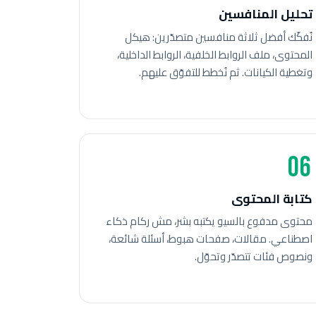
تحليل المنافسين
نُفكّك أفضل ثلاثة منافسين متصدّرين: هيكل
المحتوى، ملف الروابط الخلفية، الروابط الداخلية،
وتغطية الكيانات. ثم نُخطط للتفوّق عليهم.
06
كتابة المحتوى
محتوى مدفوع بالسيو يكتبه بشر، مش ركام ذكاء
اصطناعي. مقالات، صفحات هبوط، أسئلة شائعة،
ونصوص فئات تتصدّر وتحوّل.