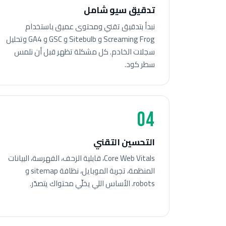
تدقيق سيو شامل
نبدأ بتدقيق تقني ومحتوى عميق باستخدام
Screaming Frog و Sitebulb و GSC و GA4 وتحليل
سجلات الخادم. كل مشكلة تظهر قبل أن نلمس
سطر كود.
04
التحسين التقني
Core Web Vitals، قابلية الزحف، الفهرسة، البيانات
المنظمة، تجربة الموبايل، نظافة sitemap و
robots. الأساس اللي يخلّي محتواك يتصدّر.