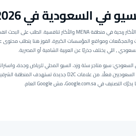
يو في السعودية في 2026.
وكالات والمجمّعات ومواقع المؤسسات الكبيرة. الفوز هنا يتطلب محتوى
سعودي , اللي يختلف جذريًا عن العربية الشامية أو المصرية.
لسعودي: سيو متاجر سلة وزد، السيو المحلي للرياض وجدة، واستراتي
مضبوطة لكيفية بحث العملاء السعوديين فعلًا. من علامات D2C جد
ي Google.com.sa، مش Google العام.