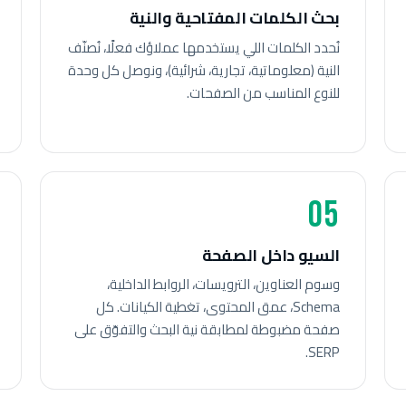
بحث الكلمات المفتاحية والنية
نُحدد الكلمات اللي يستخدمها عملاؤك فعلًا، نُصنّف
النية (معلوماتية، تجارية، شرائية)، ونوصل كل وحدة
للنوع المناسب من الصفحات.
05
السيو داخل الصفحة
وسوم العناوين، الترويسات، الروابط الداخلية،
Schema، عمق المحتوى، تغطية الكيانات. كل
صفحة مضبوطة لمطابقة نية البحث والتفوّق على
SERP.