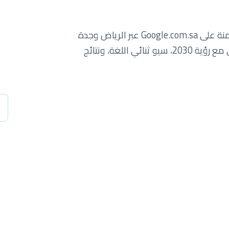
سبايدرلاب يساعد الشركات السعودية على الهيمنة على Google.com.sa عبر الرياض وجدة
والدمام والمنطقة الشرقية. نمو رقمي يتماشى مع رؤية 2030، سيو ثنائي اللغة، ونتائج