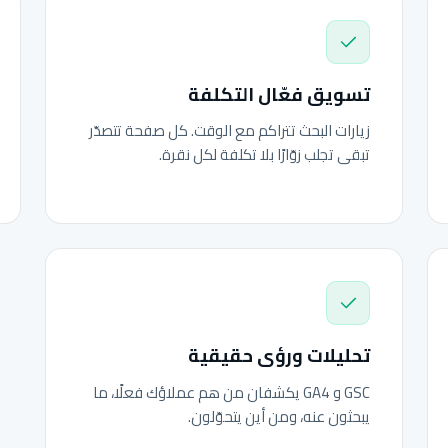
تسويق فعّال التكلفة
زيارات البحث تتراكم مع الوقت. كل صفحة تتصدّر
تبقى تجلب زوّارًا بلا تكلفة لكل نقرة.
تحليلات ورؤى حقيقية
GSC و GA4 يكشفان من هم عملاؤك فعلًا، ما
يبحثون عنه، ومن أين يتحوّلون.