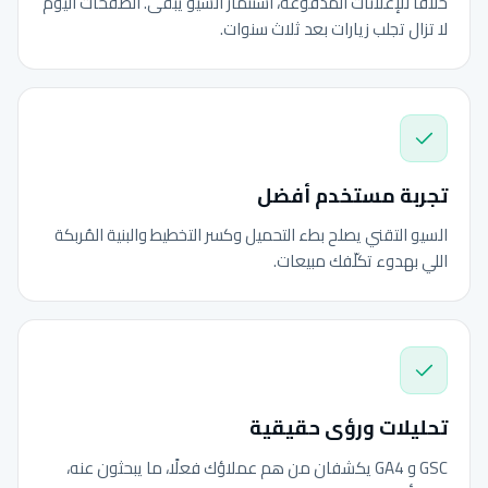
خلافًا للإعلانات المدفوعة، استثمار السيو يبقى. الصفحات اليوم
لا تزال تجلب زيارات بعد ثلاث سنوات.
تجربة مستخدم أفضل
السيو التقني يصلح بطء التحميل وكسر التخطيط والبنية المُربكة
اللي بهدوء تكلّفك مبيعات.
تحليلات ورؤى حقيقية
GSC و GA4 يكشفان من هم عملاؤك فعلًا، ما يبحثون عنه،