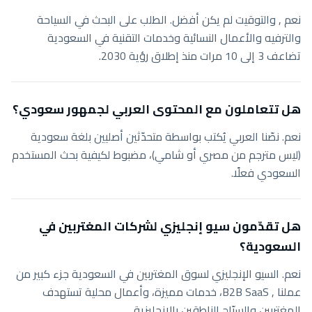
نعم , والتوقيت لم يكن أفضل. الطلب على البحث في السياحة
والترفيه والأعمال النسائية وخدمات التقنية في السعودية
تضاعف 3 إلى 10 مرات منذ إطلاق رؤية 2030.
هل تتعاملون مع المحتوى العربي لجمهور سعودي؟
نعم. نصّنا العربي يُكتب بواسطة متحدّثين أصليين بلغة سعودية
(ليس مترجم من مصري أو شامي)، مضبوط لكيفية بحث المستخدم
السعودي فعلًا.
هل تقدّمون سيو إنجليزي لشركات المغتربين في
السعودية؟
نعم. السيو الإنجليزي لسوق المغتربين في السعودية جزء كبير من
عملنا , B2B SaaS، خدمات مميزة، وأعمال محلية تستهدف
المغتربين والسيّاح الناطقين بالإنجليزية.