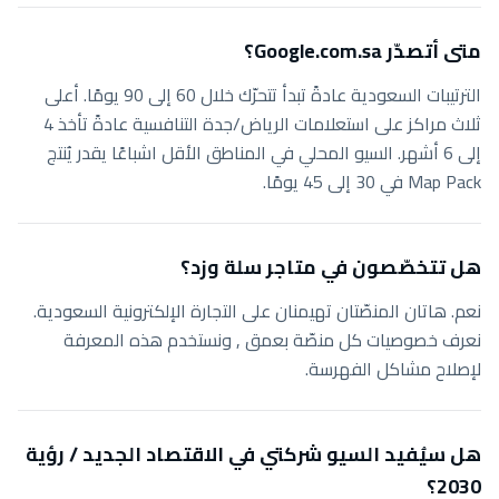
متى أتصدّر Google.com.sa؟
الترتيبات السعودية عادةً تبدأ تتحرّك خلال 60 إلى 90 يومًا. أعلى
ثلاث مراكز على استعلامات الرياض/جدة التنافسية عادةً تأخذ 4
إلى 6 أشهر. السيو المحلي في المناطق الأقل اشباعًا يقدر يُنتج
Map Pack في 30 إلى 45 يومًا.
هل تتخصّصون في متاجر سلة وزد؟
نعم. هاتان المنصّتان تهيمنان على التجارة الإلكترونية السعودية.
نعرف خصوصيات كل منصّة بعمق , ونستخدم هذه المعرفة
لإصلاح مشاكل الفهرسة.
هل سيُفيد السيو شركتي في الاقتصاد الجديد / رؤية
2030؟