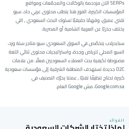
SERPs الآن مزدحمة بالوكالات والمجمّعات ومواقع
المؤسسات الكبيرة. الفوز هنا يتطلب محتوى عربي حاد، سيو
تقني عميق، وفهمًا حقيقيًا لسلوك البحث السعودي , اللي
يختلف جذريًا عن العربية الشامية أو المصرية.
سبايدرلاب يتخصّص في السوق السعودي: سيو متاجر سلة وزد،
السيو المحلي للرياض وجدة، واستراتيجيات محتوى ثنائي اللغة
مضبوطة لكيفية بحث العملاء السعوديين فعلًا. من علامات
D2C جديدة تستهدف المنطقة الشرقية إلى مؤسسات سعودية
كبيرة تحتاج تنظيفًا تقنيًا , عملنا يحرّك التصنيف في
Google.com.sa، مش Google العام.
الفوائد
لماذا تختار الشركات السعودية