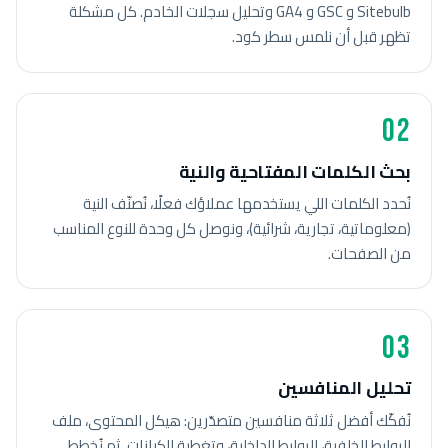
Sitebulb و GSC و GA4 وتحليل سجلات الخادم. كل مشكلة
تظهر قبل أن نلمس سطر كود.
02
بحث الكلمات المفتاحية والنية
نُحدد الكلمات اللي يستخدمها عملاؤك فعلًا، نُصنّف النية
(معلوماتية، تجارية، شرائية)، ونوصل كل وحدة للنوع المناسب
من الصفحات.
03
تحليل المنافسين
نُفكّك أفضل ثلاثة منافسين متصدّرين: هيكل المحتوى، ملف
الروابط الخلفية، الروابط الداخلية، وتغطية الكيانات. ثم نُخطط