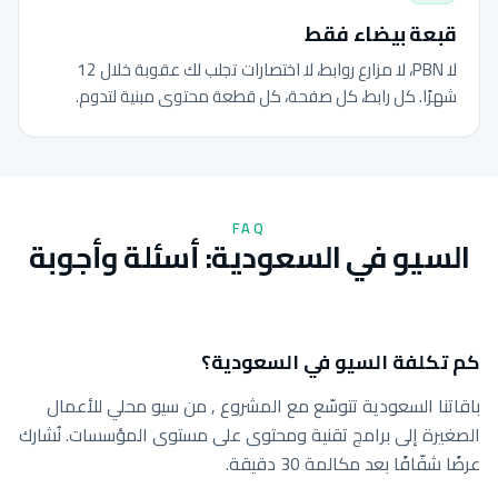
قبعة بيضاء فقط
لا PBN، لا مزارع روابط، لا اختصارات تجلب لك عقوبة خلال 12
شهرًا. كل رابط، كل صفحة، كل قطعة محتوى مبنية لتدوم.
FAQ
السيو في السعودية: أسئلة وأجوبة
كم تكلفة السيو في السعودية؟
باقاتنا السعودية تتوسّع مع المشروع , من سيو محلي للأعمال
الصغيرة إلى برامج تقنية ومحتوى على مستوى المؤسسات. نُشارك
عرضًا شفّافًا بعد مكالمة 30 دقيقة.