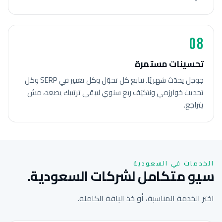
08
تحسينات مستمرة
جوجل يحدّث شهريًا. نتابع كل تحوّل وكل تغيير في SERP وكل
تحديث خوارزمي ونتكيّف ربع سنوي ليبقى ترتيبك يصعد، مش
يتراجع.
الخدمات في السعودية
سيو متكامل لشركات السعودية.
اختر الخدمة المناسبة، أو خذ الباقة الكاملة.