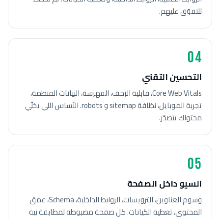
للتفوّق عليهم.
04
التحسين التقني
Core Web Vitals، قابلية الزحف، الفهرسة، البيانات المنظمة،
تجربة الموبايل، نظافة sitemap و robots. الأساس اللي يخلّي
محتواك يتصدّر.
05
السيو داخل الصفحة
وسوم العناوين، الترويسات، الروابط الداخلية، Schema، عمق
المحتوى، تغطية الكيانات. كل صفحة مضبوطة لمطابقة نية