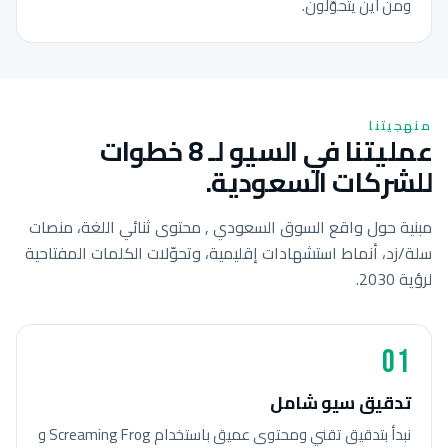
ومن أين يتحوّلون.
منهجيتنا
عمليتنا في السيو لـ 8 خطوات
للشركات السعودية.
مبنية حول واقع السوق السعودي , محتوى ثنائي اللغة، منصات
سلة/زد، أنماط استشهادات إقليمية، وتحوّلات الكلمات المفتاحية
لرؤية 2030.
01
تدقيق سيو شامل
نبدأ بتدقيق تقني ومحتوى عميق باستخدام Screaming Frog و