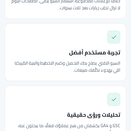
خلافًا للإعلانات المدفوعة، استثمار السيو يبقى. الصفحات اليوم
لا تزال تجلب زيارات بعد ثلاث سنوات.
تجربة مستخدم أفضل
السيو التقني يصلح بطء التحميل وكسر التخطيط والبنية المُربكة
اللي بهدوء تكلّفك مبيعات.
تحليلات ورؤى حقيقية
GSC و GA4 يكشفان من هم عملاؤك فعلًا، ما يبحثون عنه،