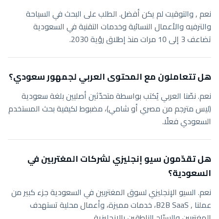
نعم , والتوقيت لم يكن أفضل. الطلب على البحث في السياحة
والترفيه والأعمال النسائية وخدمات التقنية في السعودية
تضاعف 3 إلى 10 مرات منذ إطلاق رؤية 2030.
هل تتعاملون مع المحتوى العربي لجمهور سعودي؟
نعم. نصّنا العربي يُكتب بواسطة متحدّثين أصليين بلغة سعودية
(ليس مترجم من مصري أو شامي)، مضبوط لكيفية بحث المستخدم
السعودي فعلًا.
هل تقدّمون سيو إنجليزي لشركات المغتربين في
السعودية؟
نعم. السيو الإنجليزي لسوق المغتربين في السعودية جزء كبير من
عملنا , B2B SaaS، خدمات مميزة، وأعمال محلية تستهدف
المغتربين والسيّاح الناطقين بالإنجليزية.