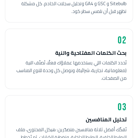
Sitebulb و GSC و GA4 وتحليل سجلات الخادم. كل مشكلة
تظهر قبل أن نلمس سطر كود.
02
بحث الكلمات المفتاحية والنية
نُحدد الكلمات اللي يستخدمها عملاؤك فعلًا، نُصنّف النية
(معلوماتية، تجارية، شرائية)، ونوصل كل وحدة للنوع المناسب
من الصفحات.
03
تحليل المنافسين
نُفكّك أفضل ثلاثة منافسين متصدّرين: هيكل المحتوى، ملف
الروابط الخلفية، الروابط الداخلية، وتغطية الكيانات. ثم نُخطط