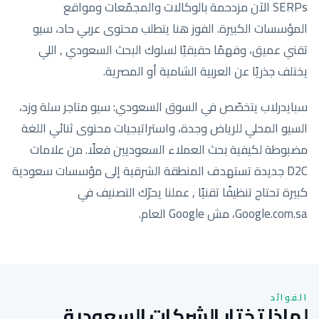
SERPs الآن مزدحمة بالوكالات والمجمّعات ومواقع
المؤسسات الكبيرة. الفوز هنا يتطلب محتوى عربي حاد، سيو
تقني عميق، وفهمًا حقيقيًا لسلوك البحث السعودي , اللي
يختلف جذريًا عن العربية الشامية أو المصرية.
سبايدرلاب يتخصّص في السوق السعودي: سيو متاجر سلة وزد،
السيو المحلي للرياض وجدة، واستراتيجيات محتوى ثنائي اللغة
مضبوطة لكيفية بحث العملاء السعوديين فعلًا. من علامات
D2C جديدة تستهدف المنطقة الشرقية إلى مؤسسات سعودية
كبيرة تحتاج تنظيفًا تقنيًا , عملنا يحرّك التصنيف في
Google.com.sa، مش Google العام.
الفوائد
لماذا تختار الشركات السعودية