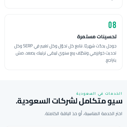
08
تحسينات مستمرة
جوجل يحدّث شهريًا. نتابع كل تحوّل وكل تغيير في SERP وكل
تحديث خوارزمي ونتكيّف ربع سنوي ليبقى ترتيبك يصعد، مش
يتراجع.
الخدمات في السعودية
سيو متكامل لشركات السعودية.
اختر الخدمة المناسبة، أو خذ الباقة الكاملة.