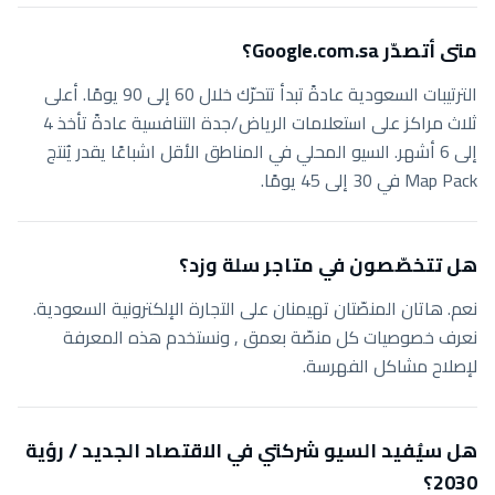
متى أتصدّر Google.com.sa؟
الترتيبات السعودية عادةً تبدأ تتحرّك خلال 60 إلى 90 يومًا. أعلى
ثلاث مراكز على استعلامات الرياض/جدة التنافسية عادةً تأخذ 4
إلى 6 أشهر. السيو المحلي في المناطق الأقل اشباعًا يقدر يُنتج
Map Pack في 30 إلى 45 يومًا.
هل تتخصّصون في متاجر سلة وزد؟
نعم. هاتان المنصّتان تهيمنان على التجارة الإلكترونية السعودية.
نعرف خصوصيات كل منصّة بعمق , ونستخدم هذه المعرفة
لإصلاح مشاكل الفهرسة.
هل سيُفيد السيو شركتي في الاقتصاد الجديد / رؤية
2030؟