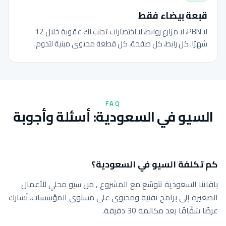
قبعة بيضاء فقط
لا PBN، لا مزارع روابط، لا اختصارات تجلب لك عقوبة خلال 12
شهرًا. كل رابط، كل صفحة، كل قطعة محتوى مبنية لتدوم.
FAQ
السيو في السعودية: أسئلة وأجوبة
كم تكلفة السيو في السعودية؟
باقاتنا السعودية تتوسّع مع المشروع , من سيو محلي للأعمال
الصغيرة إلى برامج تقنية ومحتوى على مستوى المؤسسات. نُشارك
عرضًا شفّافًا بعد مكالمة 30 دقيقة.