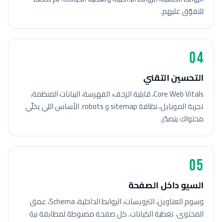
للتفوّق عليهم.
04
التحسين التقني
Core Web Vitals، قابلية الزحف، الفهرسة، البيانات المنظمة،
تجربة الموبايل، نظافة sitemap و robots. الأساس اللي يخلّي
محتواك يتصدّر.
05
السيو داخل الصفحة
وسوم العناوين، الترويسات، الروابط الداخلية، Schema، عمق
المحتوى، تغطية الكيانات. كل صفحة مضبوطة لمطابقة نية