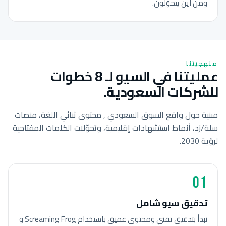
ومن أين يتحوّلون.
منهجيتنا
عمليتنا في السيو لـ 8 خطوات
للشركات السعودية.
مبنية حول واقع السوق السعودي , محتوى ثنائي اللغة، منصات
سلة/زد، أنماط استشهادات إقليمية، وتحوّلات الكلمات المفتاحية
لرؤية 2030.
01
تدقيق سيو شامل
نبدأ بتدقيق تقني ومحتوى عميق باستخدام Screaming Frog و